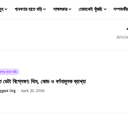
মূহ
গবেষণায় হাতে খড়ি
সাক্ষাৎকার
তোমাকেই খুঁজছি
সম্পাদকী
Articl
ষণায় হাতে খড়ি
 ডেটা বিশ্লেষণ: থিম, কোড ও বর্ণনামূলক ব্যাখ্যা
ggani Org
April 20, 2026