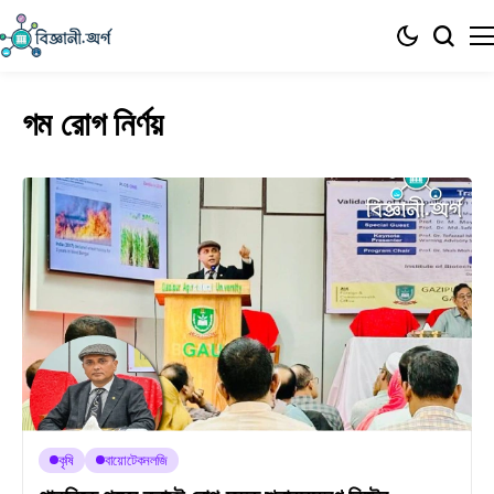
গম রোগ নির্ণয়
কৃষি
বায়োটেকনলজি