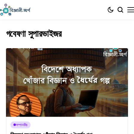
গবেষণা সুপারভাইজর
সম্পাদকীয়