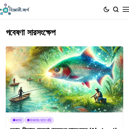
গবেষণা সারসংক্ষেপ
কলাম
গবেষণায় হাতে খড়ি