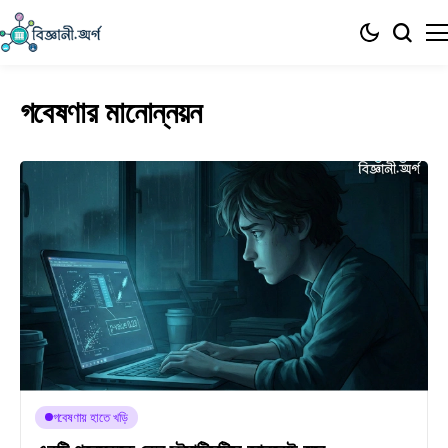
গবেষণার মানোন্নয়ন
গবেষণায় হাতে খড়ি