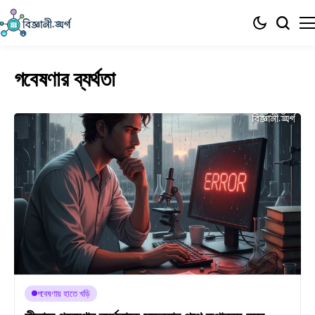
গবেষণার ব্যর্থতা
গবেষণায় হাতে খড়ি