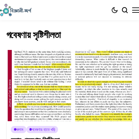
গবেষণায় সৃষ্টিশীলতা
কলাম
গবেষণায় হাতে খড়ি