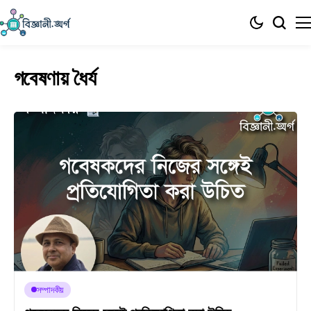
গবেষণায় ধৈর্য
সম্পাদকীয়