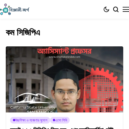
কম সিজিপিএ
উচ্চশিক্ষা ও গবেষণার সুযোগ
এসো শিখি