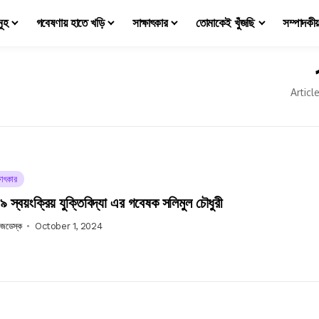
মূহ
গবেষণায় হাতে খড়ি
সাক্ষাৎকার
তোমাকেই খুঁজছি
সম্পাদকী
Articl
ষাৎকার
স্বয়ংক্রিয় যুক্তিবিদ্যা এর গবেষক সলিমুল চৌধুরী
উজডেস্ক
October 1, 2024