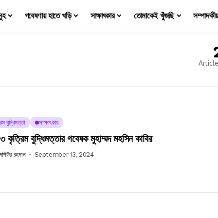
মূহ
গবেষণায় হাতে খড়ি
সাক্ষাৎকার
তোমাকেই খুঁজছি
সম্পাদকী
Articl
রিম বুদ্ধিমত্তা
সাক্ষাৎকার
কৃত্রিম বুদ্ধিমত্তার গবেষক মুহাম্মদ মহসিন কাবির
 মশিউর রহমান
September 13, 2024