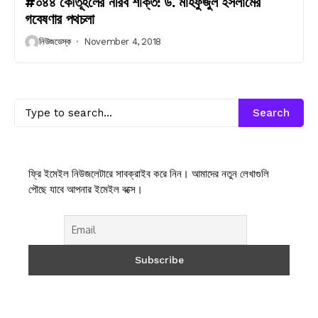
#০৪৪ কৌতূহলের নীরব শক্তি: ড. মাহফুজুল ইসলামের
গবেষণার পথচলা
নিউজডেস্ক
November 4, 2018
Search
ফ্রি ইমেইল নিউজলেটারে সাবক্রাইব করে নিন। আমাদের নতুন লেখাগুলি
পৌছে যাবে আপনার ইমেইল বক্সে।