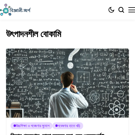
উৎপাদনশীল বোকামি
উচ্চশিক্ষা ও গবেষণার সুযোগ
গবেষণায় হাতে খড়ি