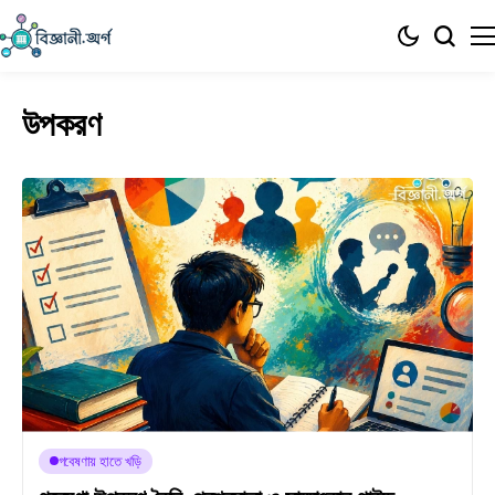
উপকরণ
গবেষণায় হাতে খড়ি