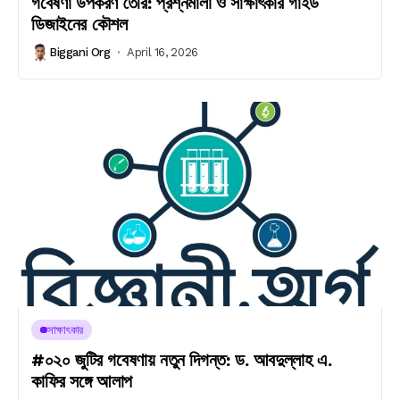
গবেষণা উপকরণ তৈরি: প্রশ্নমালা ও সাক্ষাৎকার গাইড
ডিজাইনের কৌশল
Biggani Org
April 16, 2026
সাক্ষাৎকার
#০২০ জুটির গবেষণায় নতুন দিগন্ত: ড. আবদুল্লাহ এ.
কাফির সঙ্গে আলাপ