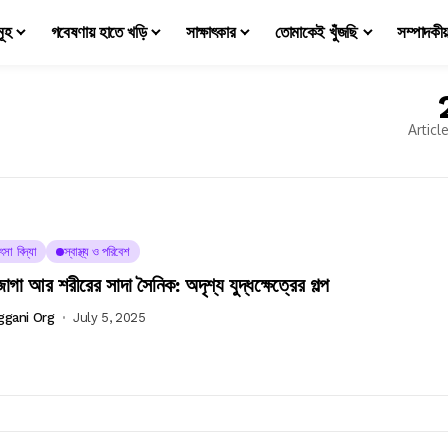
মূহ
গবেষণায় হাতে খড়ি
সাক্ষাৎকার
তোমাকেই খুঁজছি
সম্পাদকী
Articl
ৎসা বিদ্যা
স্বাস্থ্য ও পরিবেশ
াগা আর শরীরের সাদা সৈনিক: অদৃশ্য যুদ্ধক্ষেত্রের গল্প
ggani Org
July 5, 2025