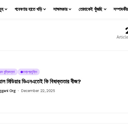
মূহ
গবেষণায় হাতে খড়ি
সাক্ষাৎকার
তোমাকেই খুঁজছি
সম্পাদকী
Articl
রিম বুদ্ধিমত্তা
তথ্যপ্রযুক্তি
যাল মিডিয়ার ডিএনএতেই কি বিষাক্ততার বীজ?
ggani Org
December 22, 2025