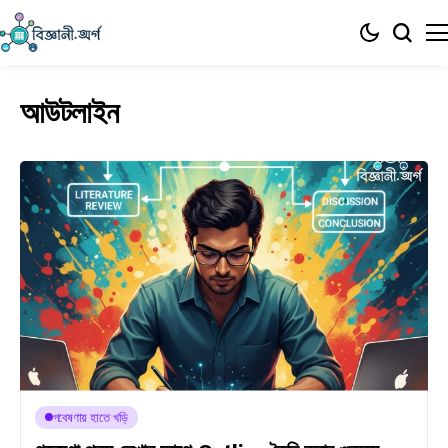
আউটলাইন
গবেষণায় হাতে খড়ি