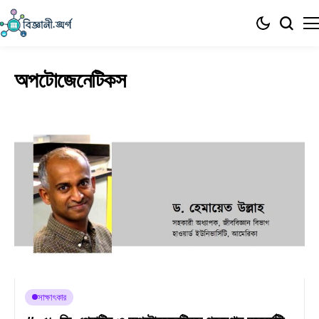
অপটোজেনেটিকস
সাক্ষাৎকার