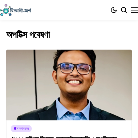
অপটিক্স গবেষণা
সাক্ষাৎকার