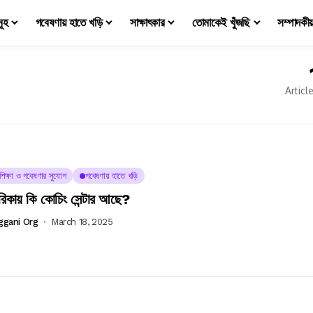
মূহ
গবেষণায় হাতে খড়ি
সাক্ষাৎকার
তোমাকেই খুঁজছি
সম্পাদকী
Articl
চশিক্ষা ও গবেষণার সুযোগ
গবেষণায় হাতে খড়ি
িকায় কি কোচিং সেন্টার আছে?
ggani Org
March 18, 2025