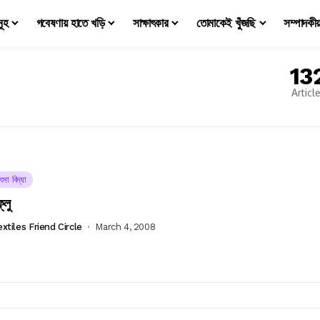
মূহ
গবেষণায় হাতে খড়ি
সাক্ষাৎকার
তোমাকেই খুঁজছি
সম্পাদকী
13
Articl
ৎসা বিদ্যা
ফ্লু
extiles Friend Circle
March 4, 2008