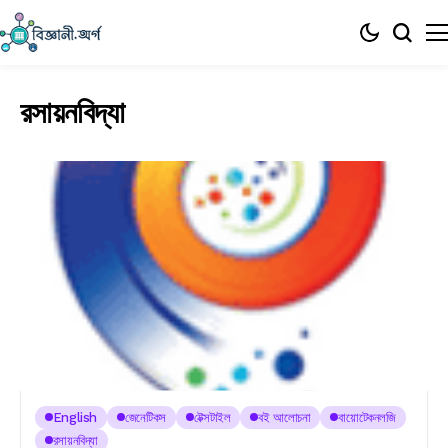
রসায়নবিদ্যা
English
জেনেটিকস
টেক্সটাইল
বই আলোচনা
বায়োটেকনলজি
রসায়নবিদ্যা