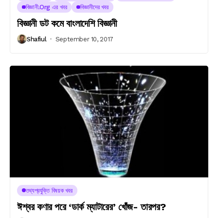
বিজ্ঞানী.org এর খবর
বিজ্ঞানীদের খবর
বিজ্ঞানী ডট কমে বাংলাদেশি বিজ্ঞানী
Shafiul
September 10, 2017
তথ্যপ্রযুক্তি বিষয়ক খবর
ঈশ্বর কণার পরে ‘ডার্ক ম্যাটারের’ খোঁজ- তারপর?