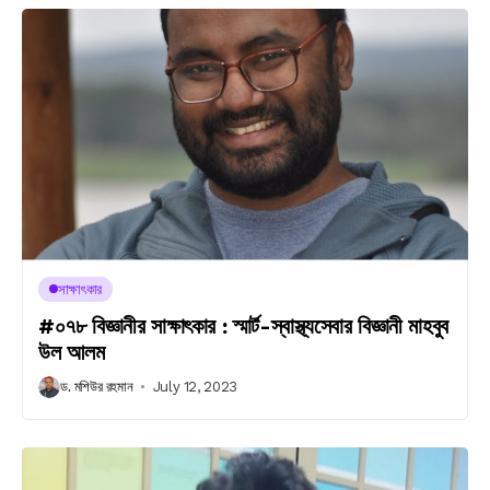
সাক্ষাৎকার
#০৭৮ বিজ্ঞানীর সাক্ষাৎকার : স্মার্ট-স্বাস্থ্যসেবার বিজ্ঞানী মাহবুব
উল আলম
ড. মশিউর রহমান
July 12, 2023