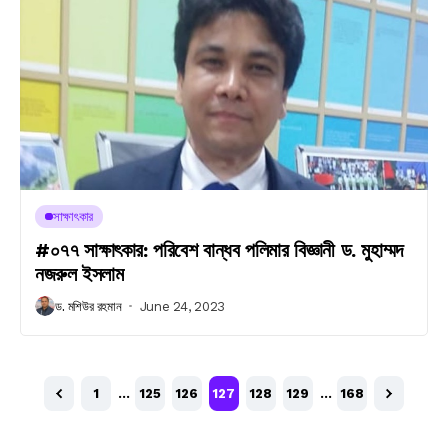
সাক্ষাৎকার
#০৭৭ সাক্ষাৎকার: পরিবেশ বান্ধব পলিমার বিজ্ঞানী ড. মুহাম্মদ
নজরুল ইসলাম
ড. মশিউর রহমান
June 24, 2023
1
…
125
126
127
128
129
…
168