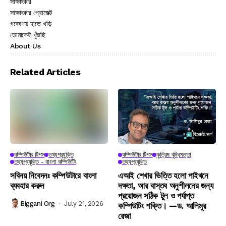
সাক্ষাৎকার
সাক্ষাৎকার প্রোজেক্ট
গবেষণায় হাতে খড়ি
তোমাকেই খুঁজছি
About Us
Related Articles
কম্পিউটার টিপস
তথ্যপ্রযুক্তি
কম্পিউটার টিপস
কৃত্রিম বুদ্ধিমত্তা
তথ্যপ্রযুক্তি - বাংলা কম্পিউটিং
তথ্যপ্রযুক্তি
সবিনয় নিবেদনঃ কম্পিউটারে বাংলা
এআই শেখার ভিত্তি হলো পাইথনে
ব্যবহার করুন
দক্ষতা, আর বাস্তব অনুশীলনের জন্য
প্রয়োজন সঠিক টুল ও পর্যাপ্ত
Biggani Org
July 21, 2026
কম্পিউটিং শক্তি। —ড. আলিমুর
রেজা