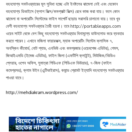
বহনযোগ্য সফটওয়্যারের মূল সুবিধা হচ্ছে এটা ইনষ্টলের ঝামেলা নেই এবং যেকোন
বহনযোগ্য ডিভাইসে (ফ্লাশ ডিক্স/কমপ্যাক্ট ডিক্স) রেখে কাজ করা যায়। ফলে কোন
ঝামেলা বা অপারেটিং সিস্টেমের ফাইল সাপোর্ট ছাড়ায় সরাসরি চালানো যায়। তবে খুব
বেশী বহনযোগ্য সফটওয়্যার তৈরী হয়না। তবে http://portableapps.com
ওয়েব সাইট থেকে বেশ কিছু বহনযোগ্য সফটওয়্যার বিনামূল্যে ডাউনলোড করে ব্যবহার
করতে পারেন। এখানে মজিলা ফায়ারফক্স, ম্যাক অপারেটিং সিস্টেম ক্লাসিক ৭,
অনস্কিন কীবোর্ড, নোট প্যাড, এনভিউ এবং কমপ্রজার (ওয়েবপেজ এডিটর), গেমস,
জিআইএমডি (ইমেজ এডিটর), ফাইল জিলা (এফটিপি ক্লাইন্ট), মিউজিক/ভিডিও
প্লেয়ার, ওপেন অফিস, সুমাত্রা পিডিএফ (পিডিএফ ভিউয়ার), ৭-জিফ (ফাইল
কমেপ্রসর), ক্লাম উইন (এন্টিভাইরাস), কমান্ড প্রোমট ইত্যাদি বহনযোগ্য সফটওয়্যার
পাওয়া যাবে।
http://mehdiakram.wordpress.com/