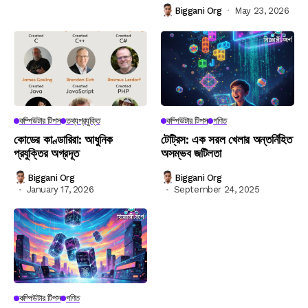
Biggani Org
May 23, 2026
কম্পিউটার টিপস
তথ্যপ্রযুক্তি
কম্পিউটার টিপস
গণিত
কোডের কাণ্ডারিরা: আধুনিক
টেট্রিস: এক সরল খেলার অন্তর্নিহিত
প্রযুক্তির অগ্রদূত
অসম্ভব জটিলতা
Biggani Org
Biggani Org
January 17, 2026
September 24, 2025
কম্পিউটার টিপস
গণিত