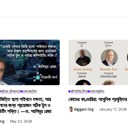
কৃত্রিম বুদ্ধিমত্তা
তথ্যপ্রযুক্তি
কম্পিউটার টিপস
তথ্যপ্রযুক্তি
িত্তি হলো পাইথনে দক্ষতা, আর
কোডের কাণ্ডারিরা: আধুনিক প্রযুক্তির
লনের জন্য প্রয়োজন সঠিক টুল ও
Biggani Org
January 17, 2026
্পিউটিং শক্তি। —ড. আলিমুর রেজা
Org
May 23, 2026