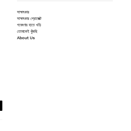
সাক্ষাৎকার
সাক্ষাৎকার প্রোজেক্ট
গবেষণায় হাতে খড়ি
তোমাকেই খুঁজছি
About Us