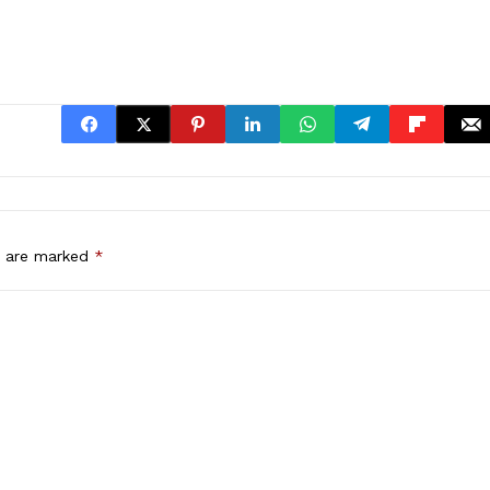
s are marked
*