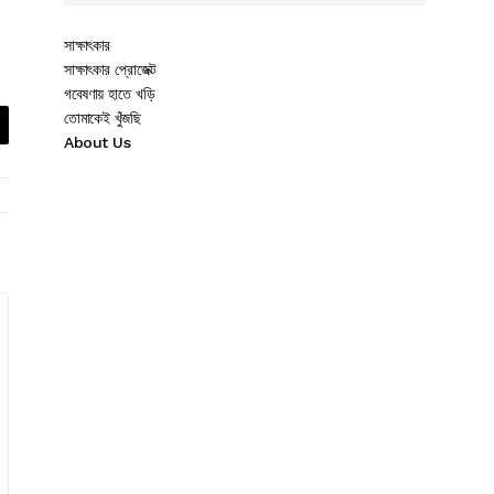
সাক্ষাৎকার
সাক্ষাৎকার প্রোজেক্ট
গবেষণায় হাতে খড়ি
তোমাকেই খুঁজছি
About Us