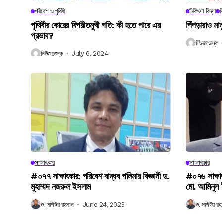
পরিবেশ ও পৃথিবী
চিকিৎসা বিদ্যা
ব
পৃথিবীর কোরের বিপরীতমুখী গতি: কী হতে পারে এর
পিঁপড়ারাও মা
প্রভাব?
নিউজডেস্ক
নিউজডেস্ক
July 6, 2024
সাক্ষাৎকার
সাক্ষাৎকার
#০৭৭ সাক্ষাৎকার: পরিবেশ বান্ধব পলিমার বিজ্ঞানী ড.
#০৭৬ সাক্ষা
মুহাম্মদ নজরুল ইসলাম
মো. আমিনুল
ড. মশিউর রহমান
June 24, 2023
ড. মশিউর রহ