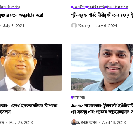
িজ্ঞান বিষয়ক খবর
জেনেটিকস
বায়োটেকনলজি
বিজ্ঞান বিষয়ক খবর
নুষদের মতন অস্ত্রপচার করে!
গ্রীনল্যান্ড শার্ক: দীর্ঘায়ু জীবনের রহস্য 
July 6, 2024
নিউজডেস্ক
July 6, 2024
সাক্ষাৎকার
ৎকার: হেলথ ইনফরমেটিকস বিশেষজ্ঞ
#০৭৫ সাক্ষাতকার: ইন্টারনেট ইঞ্জিনিয়ার
 ইসলাম
এর সদস্য এবং গবেষক জাহেদুজ্জামান 
মান
May 29, 2023
ড. মশিউর রহমান
April 16, 2023