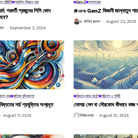
্য পরিচিতি
প্রযুক্তি বিষয়ক খবর
GenZ
সাক্ষাৎকার
র্ম: পরবর্তী প্রজন্মের পিসি কোন
#০৮৬ GenZ বিজ্ঞানী জান্নাতুল শাহ
লবে?
ড. মশিউর রহমান
August 23, 2024
মান
September 2, 2024
ান্ত খবর
কৃত্রিম বুদ্ধিমত্তা
কিভাবে কাজ করে?
পরিবেশ ও পৃথিবী
বিষ্যতের সার্চ প্রযুক্তির অগ্রদূত
সোলার সেল বা সৌরকোষ কীভাবে কাজ
August 11, 2024
নিউজডেস্ক
August 10, 2024