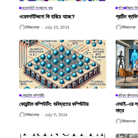
ওয়েবসাইট সংক্রান্ত খবর
গণিত
বিজ্ঞান ব
ওয়েবসাইটগুলো কি হারিয়ে যাচ্ছে?
প্রাচীন ব্যা
নিউজডেস্ক
July 20, 2024
নিউজডেস্ক
কোয়ান্টাম কম্পিউটিং
কৃত্রিম বুদ্ধিমত্ত
কোয়ান্টাম কম্পিউটিং: ভবিষ্যতের কম্পিউটার
এআই-এর সাথে
মাত্র
নিউজডেস্ক
July 11, 2024
নিউজডেস্ক