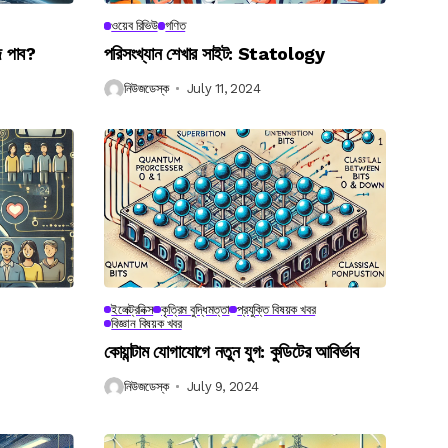
ওয়েব রিভিউ
গণিত
ে পাব?
পরিসংখ্যান শেখার সাইট: Statology
নিউজডেস্ক
July 11, 2024
ইলেক্ট্রনিক্স
কৃত্রিম বুদ্ধিমত্তা
প্রযুক্তি বিষয়ক খবর
বিজ্ঞান বিষয়ক খবর
কোয়ান্টাম যোগাযোগে নতুন যুগ: কুডিটের আবির্ভাব
নিউজডেস্ক
July 9, 2024