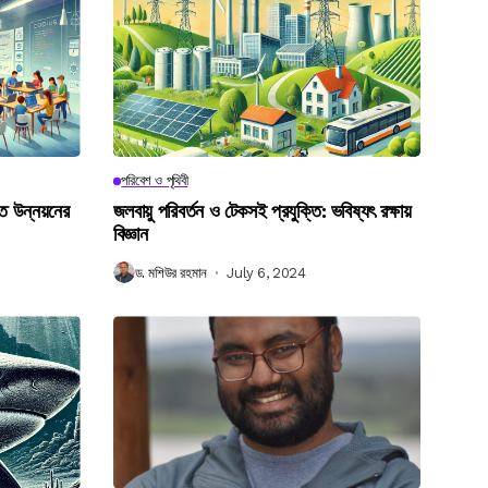
পরিবেশ ও পৃথিবী
গত উন্নয়নের
জলবায়ু পরিবর্তন ও টেকসই প্রযুক্তি: ভবিষ্যৎ রক্ষায়
বিজ্ঞান
ড. মশিউর রহমান
July 6, 2024