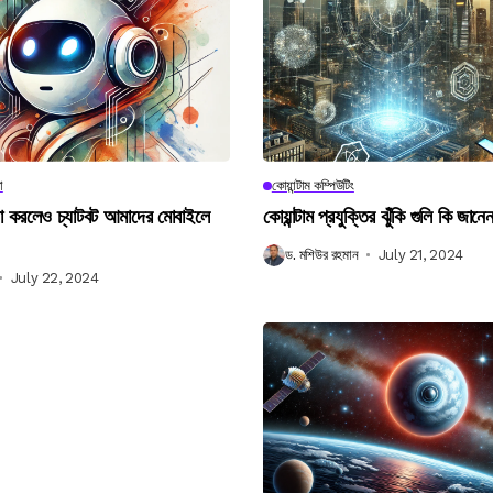
া
কোয়ান্টাম কম্পিউটিং
না করলেও চ্যাটবট আমাদের মোবাইলে
কোয়ান্টাম প্রযুক্তির ঝুঁকি গুলি কি জান
ড. মশিউর রহমান
July 21, 2024
July 22, 2024