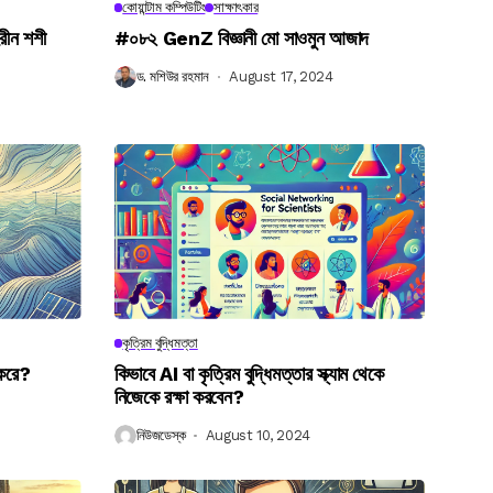
কোয়ান্টাম কম্পিউটিং
সাক্ষাৎকার
রীন শশী
#০৮২ GenZ বিজ্ঞানী মো সাওমুন আজাদ
ড. মশিউর রহমান
August 17, 2024
কৃত্রিম বুদ্ধিমত্তা
 করে?
কিভাবে AI বা কৃত্রিম বুদ্ধিমত্তার স্ক্যাম থেকে
নিজেকে রক্ষা করবেন?
নিউজডেস্ক
August 10, 2024