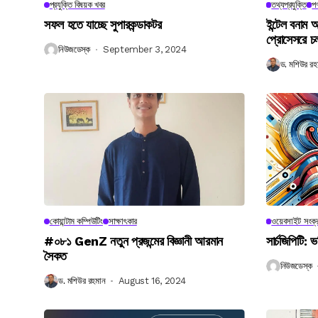
প্রযুক্তি বিষয়ক খবর
তথ্যপ্রযুক্তি
পণ
সফল হতে যাচ্ছে সুপারকন্ডাকটর
ইন্টেল বনাম আ
প্রোসেসরে চ
নিউজডেস্ক
September 3, 2024
ড. মশিউর রহ
কোয়ান্টাম কম্পিউটিং
সাক্ষাৎকার
ওয়েবসাইট সংক্র
#০৮১ GenZ নতুন প্রজন্মের বিজ্ঞানী আরমান
সার্চজিপিটি: ভ
সৈকত
নিউজডেস্ক
ড. মশিউর রহমান
August 16, 2024