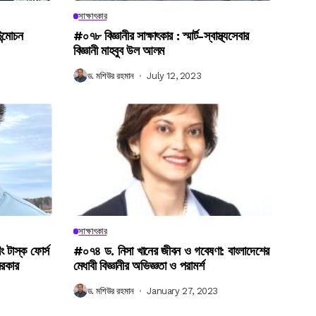
সাক্ষাৎকার
উন্মোচন
#০৭৮ বিজ্ঞানীর সাক্ষাৎকার : স্মার্ট-স্বাস্থ্যসেবার
বিজ্ঞানী মাহবুব উল আলম
ড. মশিউর রহমান
July 12, 2023
সাক্ষাৎকার
িং টাস্ক ফোর্স
#০৭৪ ড. নিসা খানের জীবন ও গবেষণা: বাংলাদেশের
সরকার
মেধাবী বিজ্ঞানীর অভিজ্ঞতা ও পরামর্শ
ড. মশিউর রহমান
January 27, 2023