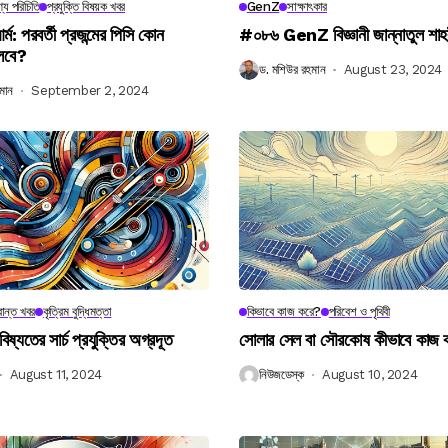
্য পরিচিতি
প্রযুক্তি বিষয়ক খবর
GenZ
সাক্ষাৎকার
র্ম: পরবর্তী প্রজন্মের পিসি কোন
#০৮৬ GenZ বিজ্ঞানী জান্নাতুল শাহ
লবে?
ড. মশিউর রহমান
August 23, 2024
মান
September 2, 2024
ান্ত খবর
কৃত্রিম বুদ্ধিমত্তা
কিভাবে কাজ করে?
পরিবেশ ও পৃথিবী
বিষ্যতের সার্চ প্রযুক্তির অগ্রদূত
সোলার সেল বা সৌরকোষ কীভাবে কাজ
August 11, 2024
নিউজডেস্ক
August 10, 2024