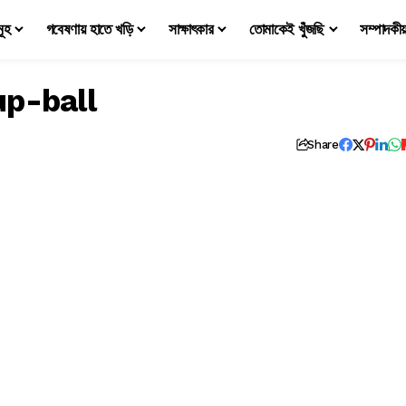
মূহ
গবেষণায় হাতে খড়ি
সাক্ষাৎকার
তোমাকেই খুঁজছি
সম্পাদকী
p-ball
s
Share