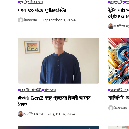
প্রযুক্তি বিষয়ক খবর
তথ্যপ্রযুক্তি
পণ
সফল হতে যাচ্ছে সুপারকন্ডাকটর
ইন্টেল বনাম আ
প্রোসেসরে চ
নিউজডেস্ক
September 3, 2024
ড. মশিউর রহ
কোয়ান্টাম কম্পিউটিং
সাক্ষাৎকার
ওয়েবসাইট সংক্র
#০৮১ GenZ নতুন প্রজন্মের বিজ্ঞানী আরমান
সার্চজিপিটি: ভ
সৈকত
নিউজডেস্ক
ড. মশিউর রহমান
August 16, 2024