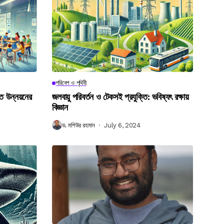
পরিবেশ ও পৃথিবী
গত উন্নয়নের
জলবায়ু পরিবর্তন ও টেকসই প্রযুক্তি: ভবিষ্যৎ রক্ষায়
বিজ্ঞান
ড. মশিউর রহমান
July 6, 2024