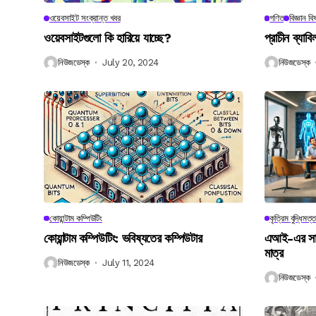
ওয়েবসাইট সংক্রান্ত খবর
গণিত
বিজ্ঞান ব
ওয়েবসাইটগুলো কি হারিয়ে যাচ্ছে?
প্রাচীন ব্যা
নিউজডেস্ক
July 20, 2024
নিউজডেস্ক
কোয়ান্টাম কম্পিউটিং
কৃত্রিম বুদ্ধিমত্ত
কোয়ান্টাম কম্পিউটিং: ভবিষ্যতের কম্পিউটার
এআই-এর সাথে
মাত্র
নিউজডেস্ক
July 11, 2024
নিউজডেস্ক