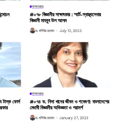
সাক্ষাৎকার
উন্মোচন
#০৭৮ বিজ্ঞানীর সাক্ষাৎকার : স্মার্ট-স্বাস্থ্যসেবার
বিজ্ঞানী মাহবুব উল আলম
ড. মশিউর রহমান
July 12, 2023
সাক্ষাৎকার
িং টাস্ক ফোর্স
#০৭৪ ড. নিসা খানের জীবন ও গবেষণা: বাংলাদেশের
সরকার
মেধাবী বিজ্ঞানীর অভিজ্ঞতা ও পরামর্শ
ড. মশিউর রহমান
January 27, 2023