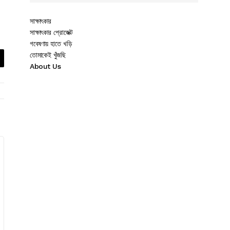
সাক্ষাৎকার
সাক্ষাৎকার প্রোজেক্ট
গবেষণায় হাতে খড়ি
তোমাকেই খুঁজছি
About Us