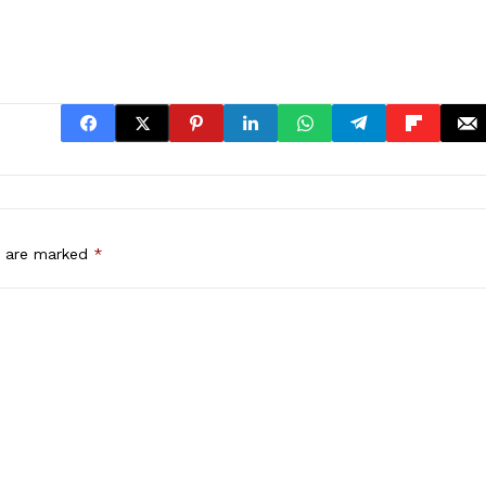
s are marked
*