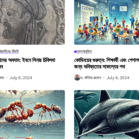
িজ্ঞানীদের জীবনী
তথ্যপ্রযুক্তি
ানীদের অবদান: ইবনে সিনার চিকিৎসা
কোডিংয়ের গুরুত্ব: শিক্ষার্থী এবং পেশা
লব
জন্য ভবিষ্যতের সাফল্যের পথ
মান
July 6, 2024
ড. মশিউর রহমান
July 6, 2024