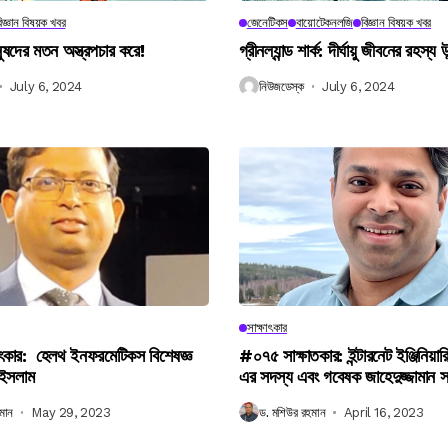
িজ্ঞান বিষয়ক খবর
জেনেটিকস
বায়োটেকনলজি
বিজ্ঞান বিষয়ক খবর
নুষদের মতন অস্ত্রপচার করে!
গ্রীনল্যান্ড শার্ক: দীর্ঘায়ু জীবনের রহস্য 
July 6, 2024
নিউজডেস্ক
July 6, 2024
সাক্ষাৎকার
ৎকার: হেলথ ইনফরমেটিকস বিশেষজ্ঞ
#০৭৫ সাক্ষাতকার: ইন্টারনেট ইঞ্জিনিয়ার
 ইসলাম
এর সদস্য এবং গবেষক জাহেদুজ্জামান 
মান
May 29, 2023
ড. মশিউর রহমান
April 16, 2023