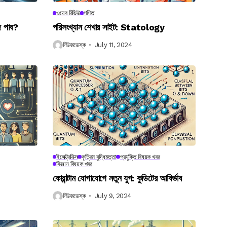
ওয়েব রিভিউ
গণিত
ে পাব?
পরিসংখ্যান শেখার সাইট: Statology
নিউজডেস্ক
July 11, 2024
ইলেক্ট্রনিক্স
কৃত্রিম বুদ্ধিমত্তা
প্রযুক্তি বিষয়ক খবর
বিজ্ঞান বিষয়ক খবর
কোয়ান্টাম যোগাযোগে নতুন যুগ: কুডিটের আবির্ভাব
নিউজডেস্ক
July 9, 2024