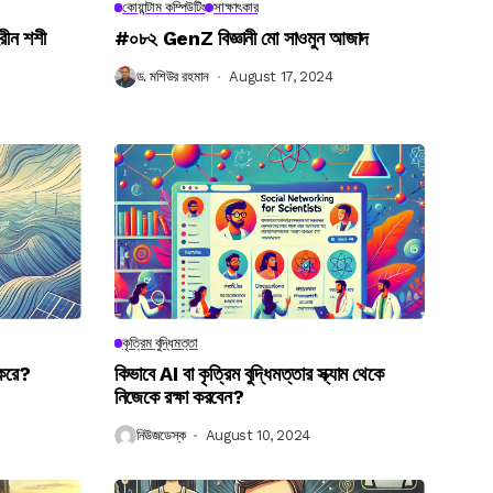
কোয়ান্টাম কম্পিউটিং
সাক্ষাৎকার
রীন শশী
#০৮২ GenZ বিজ্ঞানী মো সাওমুন আজাদ
ড. মশিউর রহমান
August 17, 2024
কৃত্রিম বুদ্ধিমত্তা
 করে?
কিভাবে AI বা কৃত্রিম বুদ্ধিমত্তার স্ক্যাম থেকে
নিজেকে রক্ষা করবেন?
নিউজডেস্ক
August 10, 2024