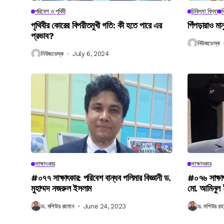
পরিবেশ ও পৃথিবী
চিকিৎসা বিদ্যা
ব
পৃথিবীর কোরের বিপরীতমুখী গতি: কী হতে পারে এর
পিঁপড়ারাও মা
প্রভাব?
নিউজডেস্ক
নিউজডেস্ক
July 6, 2024
সাক্ষাৎকার
সাক্ষাৎকার
#০৭৭ সাক্ষাৎকার: পরিবেশ বান্ধব পলিমার বিজ্ঞানী ড.
#০৭৬ সাক্ষা
মুহাম্মদ নজরুল ইসলাম
মো. আমিনুল
ড. মশিউর রহমান
June 24, 2023
ড. মশিউর রহ