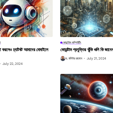
া
কোয়ান্টাম কম্পিউটিং
না করলেও চ্যাটবট আমাদের মোবাইলে
কোয়ান্টাম প্রযুক্তির ঝুঁকি গুলি কি জান
ড. মশিউর রহমান
July 21, 2024
July 22, 2024