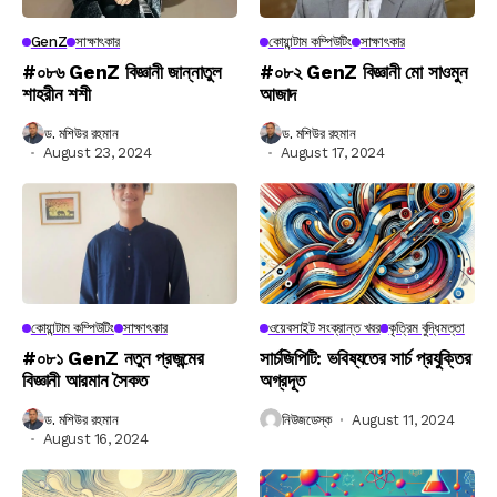
GenZ
সাক্ষাৎকার
কোয়ান্টাম কম্পিউটিং
সাক্ষাৎকার
#০৮৬ GenZ বিজ্ঞানী জান্নাতুল
#০৮২ GenZ বিজ্ঞানী মো সাওমুন
শাহরীন শশী
আজাদ
ড. মশিউর রহমান
ড. মশিউর রহমান
August 23, 2024
August 17, 2024
কোয়ান্টাম কম্পিউটিং
সাক্ষাৎকার
ওয়েবসাইট সংক্রান্ত খবর
কৃত্রিম বুদ্ধিমত্তা
#০৮১ GenZ নতুন প্রজন্মের
সার্চজিপিটি: ভবিষ্যতের সার্চ প্রযুক্তির
বিজ্ঞানী আরমান সৈকত
অগ্রদূত
ড. মশিউর রহমান
নিউজডেস্ক
August 11, 2024
August 16, 2024