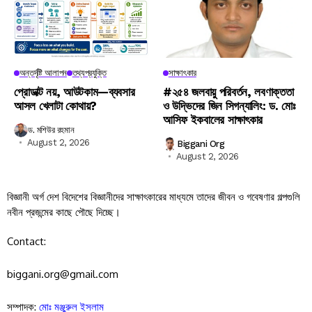
অন্তর্দৃষ্টি আলাপন
তথ্যপ্রযুক্তি
সাক্ষাৎকার
প্রোডাক্ট নয়, আউটকাম—ব্যবসার
#২৫৪ জলবায়ু পরিবর্তন, লবণাক্ততা
আসল খেলাটা কোথায়?
ও উদ্ভিদের জিন সিগন্যালিং: ড. মোঃ
আসিফ ইকবালের সাক্ষাৎকার
ড. মশিউর রহমান
August 2, 2026
Biggani Org
August 2, 2026
বিজ্ঞানী অর্গ দেশ বিদেশের বিজ্ঞানীদের সাক্ষাৎকারের মাধ্যমে তাদের জীবন ও গবেষণার গল্পগুলি
নবীন প্রজন্মের কাছে পৌছে দিচ্ছে।
Contact:
biggani.org@gmail.com
সম্পাদক:
মোঃ মঞ্জুরুল ইসলাম