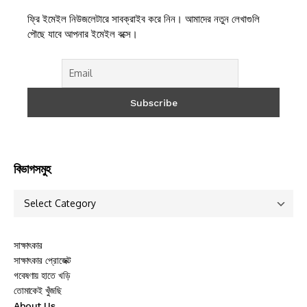
ফ্রি ইমেইল নিউজলেটারে সাবক্রাইব করে নিন। আমাদের নতুন লেখাগুলি
পৌছে যাবে আপনার ইমেইল বক্সে।
বিভাগসমুহ
সাক্ষাৎকার
সাক্ষাৎকার প্রোজেক্ট
গবেষণায় হাতে খড়ি
তোমাকেই খুঁজছি
About Us