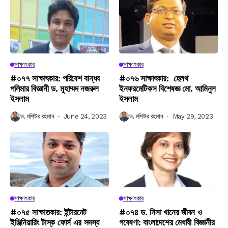
সাক্ষাৎকার
সাক্ষাৎকার
#০৭৭ সাক্ষাৎকার: পরিবেশ বান্ধব
#০৭৬ সাক্ষাৎকার: হেলথ
পলিমার বিজ্ঞানী ড. মুহাম্মদ নজরুল
ইনফরমেটিকস বিশেষজ্ঞ মো. আমিনুল
ইসলাম
ইসলাম
ড. মশিউর রহমান
June 24, 2023
ড. মশিউর রহমান
May 29, 2023
সাক্ষাৎকার
সাক্ষাৎকার
#০৭৫ সাক্ষাতকার: ইন্টারনেট
#০৭৪ ড. নিসা খানের জীবন ও
ইঞ্জিনিয়ারিং টাস্ক ফোর্স এর সদস্য
গবেষণা: বাংলাদেশের মেধাবী বিজ্ঞানীর