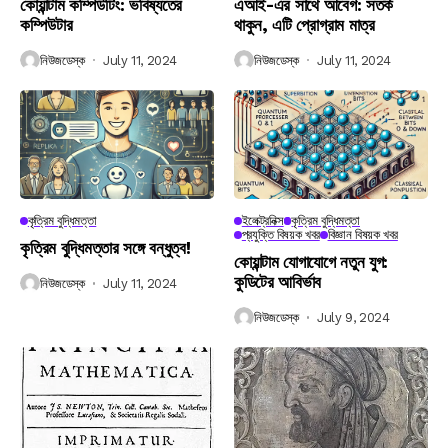
কোয়ান্টাম কম্পিউটিং: ভবিষ্যতের
এআই-এর সাথে আবেগ: সতর্ক
কম্পিউটার
থাকুন, এটি প্রোগ্রাম মাত্র
নিউজডেস্ক
July 11, 2024
নিউজডেস্ক
July 11, 2024
কৃত্রিম বুদ্ধিমত্তা
ইলেক্ট্রনিক্স
কৃত্রিম বুদ্ধিমত্তা
প্রযুক্তি বিষয়ক খবর
বিজ্ঞান বিষয়ক খবর
কৃত্রিম বুদ্ধিমত্তার সঙ্গে বন্ধুত্ব!
কোয়ান্টাম যোগাযোগে নতুন যুগ:
কুডিটের আবির্ভাব
নিউজডেস্ক
July 11, 2024
নিউজডেস্ক
July 9, 2024