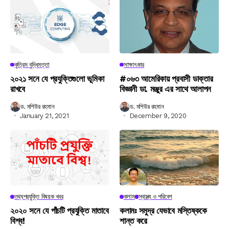
কৃত্রিম বুদ্ধিমত্তা
সাক্ষাৎকার
২০২১ সনে যে প্রযুক্তিগুলো ভূমিকা
#০৬৩ আমেরিকায় প্রবাসী ডাক্তার
রাখবে
বিজ্ঞানী ডা. মঞ্জুর এর সাথে আলাপন
ড. মশিউর রহমান
ড. মশিউর রহমান
January 21, 2021
December 9, 2020
তথ্যপ্রযুক্তি বিষয়ক খবর
কলাম
স্বাস্থ্য ও পরিবেশ
২০২০ সনে যে পাঁচটি প্রযুক্তি মাতাবে
কলামঃ সমুদ্র যেভাবে মস্তিষ্ককে
বিশ্ব!
শান্ত করে