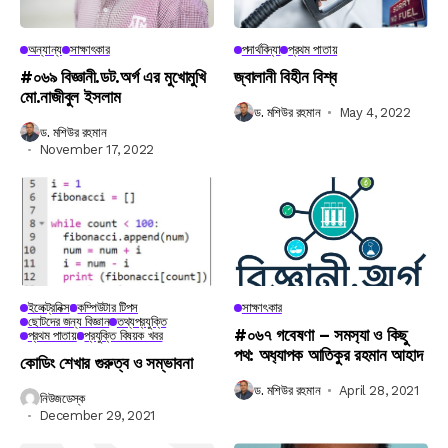
অন্যান্য
সাক্ষাৎকার
পদার্থবিদ্যা
প্রথম পাতায়
#০৬৯ বিজ্ঞানী.ডট.অর্গ এর মুখোমুখি
জ্বালানী বিহীন বিশ্ব
মো.নাজীবুল ইসলাম
ড. মশিউর রহমান
May 4, 2022
ড. মশিউর রহমান
November 17, 2022
ইলেক্ট্রনিক্স
কম্পিউটার টিপস
সাক্ষাৎকার
ছোটদের জন্য বিজ্ঞান
তথ্যপ্রযুক্তি
#০৬৭ গবেষণা – সমস‍্যা ও কিছু
প্রথম পাতায়
প্রযুক্তি বিষয়ক খবর
পথ: অধ‍্যাপক আতিকুর রহমান আহাদ
কোডিং শেখার গুরুত্ব ও সম্ভাবনা
ড. মশিউর রহমান
April 28, 2021
নিউজডেস্ক
December 29, 2021