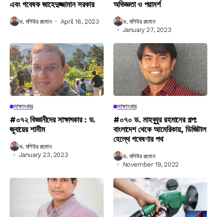
এবং গবেষক জাহেদুজ্জামান সরকার
অভিজ্ঞতা ও পরামর্শ
ড. মশিউর রহমান
April 16, 2023
ড. মশিউর রহমান
January 27, 2023
সাক্ষাৎকার
সাক্ষাৎকার
#০৭২ বিজ্ঞানীদের সাক্ষাৎকার : ড.
#০৭০ ড. মাহবুবুর রহমানের গল্প:
জুবায়ের শামীম
বাংলাদেশ থেকে আমেরিকায়, ডিজিটাল
হেল্থে গবেষণার পথ
ড. মশিউর রহমান
January 23, 2023
ড. মশিউর রহমান
November 19, 2022