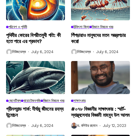
পরিবেশ ও পৃথিবী
চিকিৎসা বিদ্যা
বিজ্ঞান বিষয়ক খবর
পৃথিবীর কোরের বিপরীতমুখী গতি: কী
পিঁপড়ারাও মানুষদের মতন অস্ত্রপচার
হতে পারে এর প্রভাব?
করে!
নিউজডেস্ক
July 6, 2024
নিউজডেস্ক
July 6, 2024
জেনেটিকস
বায়োটেকনলজি
বিজ্ঞান বিষয়ক খবর
সাক্ষাৎকার
গ্রীনল্যান্ড শার্ক: দীর্ঘায়ু জীবনের রহস্য
#০৭৮ বিজ্ঞানীর সাক্ষাৎকার : স্মার্ট-
উন্মোচন
স্বাস্থ্যসেবার বিজ্ঞানী মাহবুব উল আলম
নিউজডেস্ক
July 6, 2024
ড. মশিউর রহমান
July 12, 2023