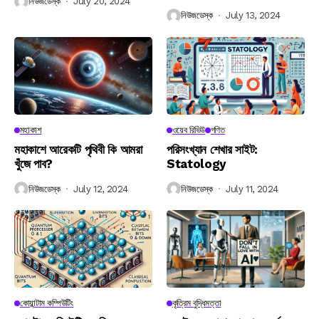
নিউজডেস্ক
July 20, 2024
নিউজডেস্ক
July 13, 2024
মহাকাশ
ওয়েব রিভিউ
গণিত
মহাকাশে আরেকটি পৃথিবী কি আমরা
পরিসংখ্যান শেখার সাইট:
খুঁজে পাব?
Statology
নিউজডেস্ক
July 12, 2024
নিউজডেস্ক
July 11, 2024
কোয়ান্টাম কম্পিউটিং
কৃত্রিম বুদ্ধিমত্তা