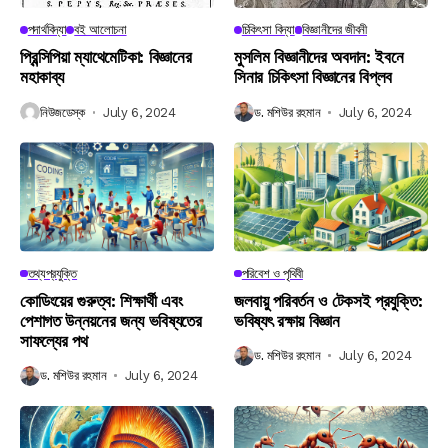
পদার্থবিদ্যা
বই আলোচনা
চিকিৎসা বিদ্যা
বিজ্ঞানীদের জীবনী
প্রিন্সিপিয়া ম্যাথেমেটিকা: বিজ্ঞানের
মুসলিম বিজ্ঞানীদের অবদান: ইবনে
মহাকাব্য
সিনার চিকিৎসা বিজ্ঞানের বিপ্লব
নিউজডেস্ক
July 6, 2024
ড. মশিউর রহমান
July 6, 2024
তথ্যপ্রযুক্তি
পরিবেশ ও পৃথিবী
কোডিংয়ের গুরুত্ব: শিক্ষার্থী এবং
জলবায়ু পরিবর্তন ও টেকসই প্রযুক্তি:
পেশাগত উন্নয়নের জন্য ভবিষ্যতের
ভবিষ্যৎ রক্ষায় বিজ্ঞান
সাফল্যের পথ
ড. মশিউর রহমান
July 6, 2024
ড. মশিউর রহমান
July 6, 2024