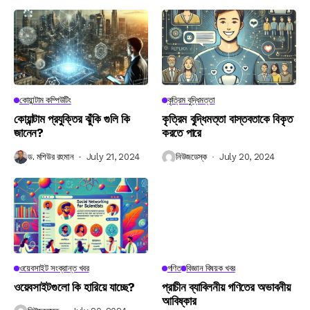
কোয়ান্টাম কম্পিউটিং
কৃত্রিম বুদ্ধিমত্তা
কোয়ান্টাম প্রযুক্তির ঝুঁকি গুলি কি
কৃত্রিম বুদ্ধিমত্তা বাস্তবতাকে বিকৃত
জানেন?
করতে পারে
ড. মশিউর রহমান
July 21, 2024
নিউজডেস্ক
July 20, 2024
ওয়েবসাইট সংক্রান্ত খবর
গণিত
বিজ্ঞান বিষয়ক খবর
ওয়েবসাইটগুলো কি হারিয়ে যাচ্ছে?
প্রাচীন ব্যাবিলনীয় গণিতের অভাবনীয়
আবিষ্কার