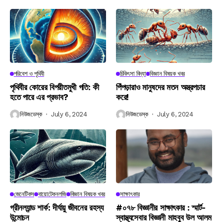
পরিবেশ ও পৃথিবী
চিকিৎসা বিদ্যা
বিজ্ঞান বিষয়ক খবর
পৃথিবীর কোরের বিপরীতমুখী গতি: কী
পিঁপড়ারাও মানুষদের মতন অস্ত্রপচার
হতে পারে এর প্রভাব?
করে!
নিউজডেস্ক
July 6, 2024
নিউজডেস্ক
July 6, 2024
জেনেটিকস
বায়োটেকনলজি
বিজ্ঞান বিষয়ক খবর
সাক্ষাৎকার
গ্রীনল্যান্ড শার্ক: দীর্ঘায়ু জীবনের রহস্য
#০৭৮ বিজ্ঞানীর সাক্ষাৎকার : স্মার্ট-
উন্মোচন
স্বাস্থ্যসেবার বিজ্ঞানী মাহবুব উল আলম