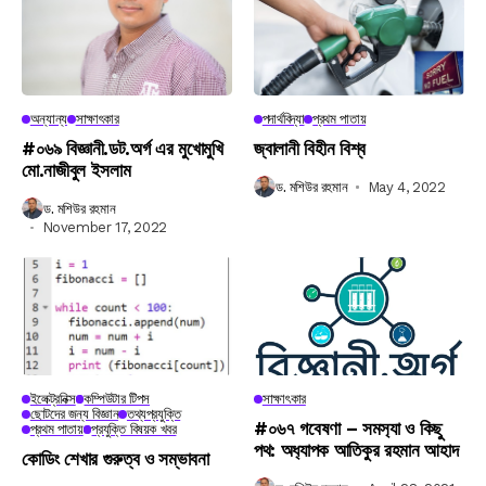
অন্যান্য
সাক্ষাৎকার
পদার্থবিদ্যা
প্রথম পাতায়
#০৬৯ বিজ্ঞানী.ডট.অর্গ এর মুখোমুখি
জ্বালানী বিহীন বিশ্ব
মো.নাজীবুল ইসলাম
ড. মশিউর রহমান
May 4, 2022
ড. মশিউর রহমান
November 17, 2022
ইলেক্ট্রনিক্স
কম্পিউটার টিপস
সাক্ষাৎকার
ছোটদের জন্য বিজ্ঞান
তথ্যপ্রযুক্তি
#০৬৭ গবেষণা – সমস‍্যা ও কিছু
প্রথম পাতায়
প্রযুক্তি বিষয়ক খবর
পথ: অধ‍্যাপক আতিকুর রহমান আহাদ
কোডিং শেখার গুরুত্ব ও সম্ভাবনা