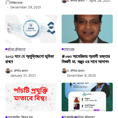
ড. মশিউর রহমান
April 28, 2021
নিউজডেস্ক
December 29, 2021
কৃত্রিম বুদ্ধিমত্তা
সাক্ষাৎকার
২০২১ সনে যে প্রযুক্তিগুলো ভূমিকা
#০৬৩ আমেরিকায় প্রবাসী ডাক্তার
রাখবে
বিজ্ঞানী ডা. মঞ্জুর এর সাথে আলাপন
ড. মশিউর রহমান
ড. মশিউর রহমান
January 21, 2021
December 9, 2020
তথ্যপ্রযুক্তি বিষয়ক খবর
ইলেক্ট্রনিক্স
কৃত্রিম বুদ্ধিমত্তা