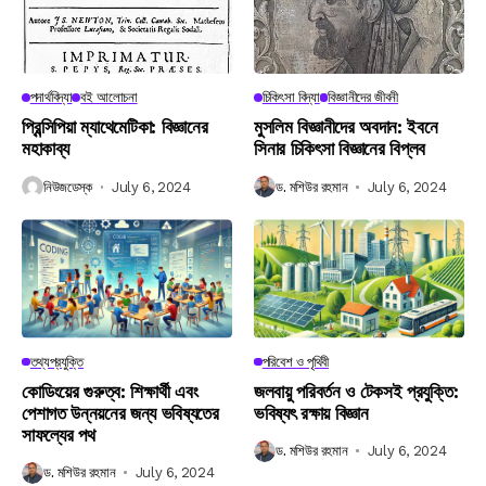
পদার্থবিদ্যা
বই আলোচনা
চিকিৎসা বিদ্যা
বিজ্ঞানীদের জীবনী
প্রিন্সিপিয়া ম্যাথেমেটিকা: বিজ্ঞানের
মুসলিম বিজ্ঞানীদের অবদান: ইবনে
মহাকাব্য
সিনার চিকিৎসা বিজ্ঞানের বিপ্লব
নিউজডেস্ক
July 6, 2024
ড. মশিউর রহমান
July 6, 2024
তথ্যপ্রযুক্তি
পরিবেশ ও পৃথিবী
কোডিংয়ের গুরুত্ব: শিক্ষার্থী এবং
জলবায়ু পরিবর্তন ও টেকসই প্রযুক্তি:
পেশাগত উন্নয়নের জন্য ভবিষ্যতের
ভবিষ্যৎ রক্ষায় বিজ্ঞান
সাফল্যের পথ
ড. মশিউর রহমান
July 6, 2024
ড. মশিউর রহমান
July 6, 2024