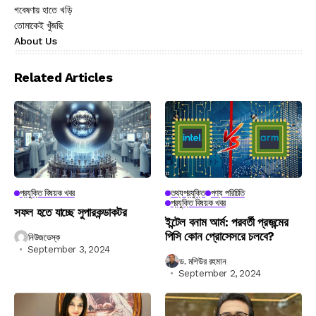
গবেষণায় হাতে খড়ি
তোমাকেই খুঁজছি
About Us
Related Articles
প্রযুক্তি বিষয়ক খবর
তথ্যপ্রযুক্তি
পণ্য পরিচিতি
প্রযুক্তি বিষয়ক খবর
সফল হতে যাচ্ছে সুপারকন্ডাকটর
ইন্টেল বনাম আর্ম: পরবর্তী প্রজন্মের
পিসি কোন প্রোসেসরে চলবে?
নিউজডেস্ক
September 3, 2024
ড. মশিউর রহমান
September 2, 2024