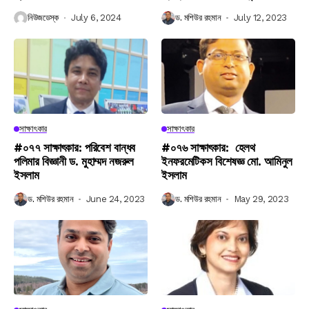
নিউজডেস্ক
July 6, 2024
ড. মশিউর রহমান
July 12, 2023
সাক্ষাৎকার
সাক্ষাৎকার
#০৭৭ সাক্ষাৎকার: পরিবেশ বান্ধব
#০৭৬ সাক্ষাৎকার: হেলথ
পলিমার বিজ্ঞানী ড. মুহাম্মদ নজরুল
ইনফরমেটিকস বিশেষজ্ঞ মো. আমিনুল
ইসলাম
ইসলাম
ড. মশিউর রহমান
June 24, 2023
ড. মশিউর রহমান
May 29, 2023