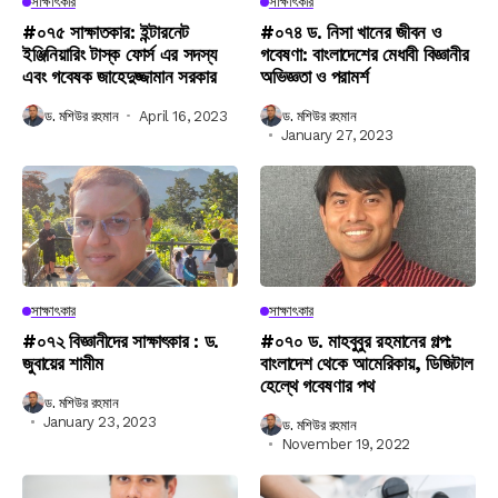
সাক্ষাৎকার
সাক্ষাৎকার
#০৭৫ সাক্ষাতকার: ইন্টারনেট
#০৭৪ ড. নিসা খানের জীবন ও
ইঞ্জিনিয়ারিং টাস্ক ফোর্স এর সদস্য
গবেষণা: বাংলাদেশের মেধাবী বিজ্ঞানীর
এবং গবেষক জাহেদুজ্জামান সরকার
অভিজ্ঞতা ও পরামর্শ
ড. মশিউর রহমান
April 16, 2023
ড. মশিউর রহমান
January 27, 2023
সাক্ষাৎকার
সাক্ষাৎকার
#০৭২ বিজ্ঞানীদের সাক্ষাৎকার : ড.
#০৭০ ড. মাহবুবুর রহমানের গল্প:
জুবায়ের শামীম
বাংলাদেশ থেকে আমেরিকায়, ডিজিটাল
হেল্থে গবেষণার পথ
ড. মশিউর রহমান
January 23, 2023
ড. মশিউর রহমান
November 19, 2022