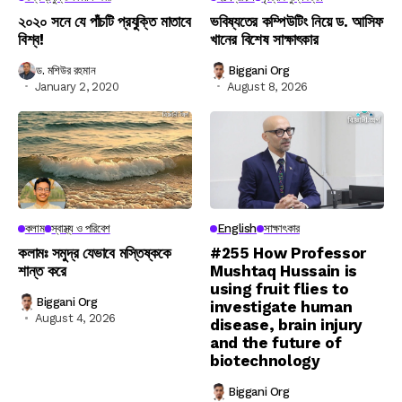
২০২০ সনে যে পাঁচটি প্রযুক্তি মাতাবে
ভবিষ্যতের কম্পিউটিং নিয়ে ড. আসিফ
বিশ্ব!
খানের বিশেষ সাক্ষাৎকার
ড. মশিউর রহমান
Biggani Org
January 2, 2020
August 8, 2026
কলাম
স্বাস্থ্য ও পরিবেশ
English
সাক্ষাৎকার
কলামঃ সমুদ্র যেভাবে মস্তিষ্ককে
#255 How Professor
শান্ত করে
Mushtaq Hussain is
using fruit flies to
Biggani Org
investigate human
August 4, 2026
disease, brain injury
and the future of
biotechnology
Biggani Org