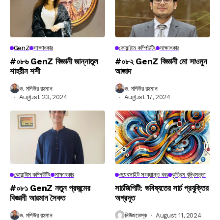
GenZ
সাক্ষাৎকার
কোয়ান্টাম কম্পিউটিং
সাক্ষাৎকার
#০৮৬ GenZ বিজ্ঞানী জান্নাতুল
#০৮২ GenZ বিজ্ঞানী মো সাওমুন
শাহরীন শশী
আজাদ
ড. মশিউর রহমান
ড. মশিউর রহমান
August 23, 2024
August 17, 2024
কোয়ান্টাম কম্পিউটিং
সাক্ষাৎকার
ওয়েবসাইট সংক্রান্ত খবর
কৃত্রিম বুদ্ধিমত্তা
#০৮১ GenZ নতুন প্রজন্মের
সার্চজিপিটি: ভবিষ্যতের সার্চ প্রযুক্তির
বিজ্ঞানী আরমান সৈকত
অগ্রদূত
ড. মশিউর রহমান
নিউজডেস্ক
August 11, 2024