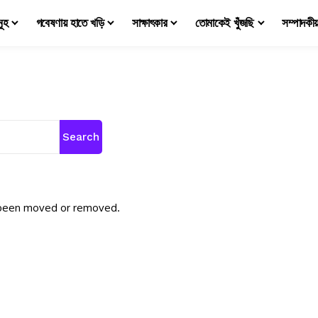
মূহ
গবেষণায় হাতে খড়ি
সাক্ষাৎকার
তোমাকেই খুঁজছি
সম্পাদকী
Search
e been moved or removed.