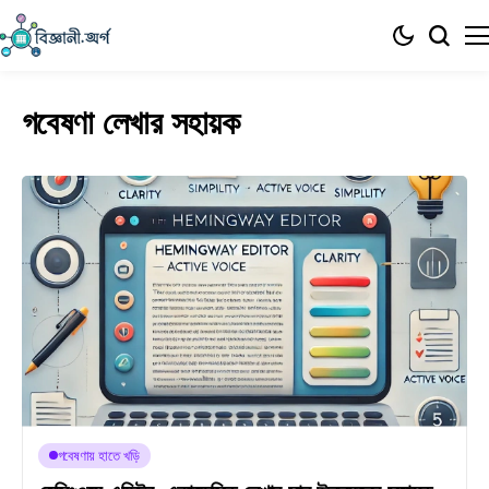
গবেষণা লেখার সহায়ক
গবেষণায় হাতে খড়ি