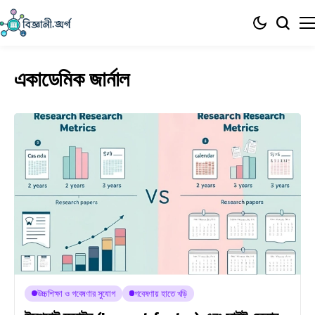
একাডেমিক জার্নাল
উচ্চশিক্ষা ও গবেষণার সুযোগ
গবেষণায় হাতে খড়ি