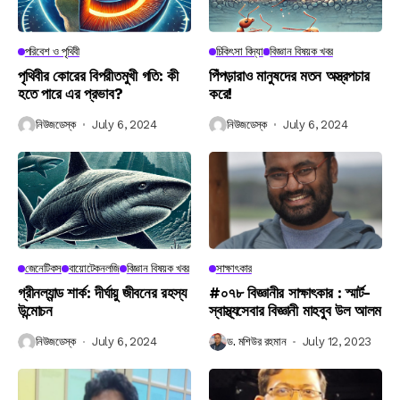
পরিবেশ ও পৃথিবী
চিকিৎসা বিদ্যা
বিজ্ঞান বিষয়ক খবর
পৃথিবীর কোরের বিপরীতমুখী গতি: কী
পিঁপড়ারাও মানুষদের মতন অস্ত্রপচার
হতে পারে এর প্রভাব?
করে!
নিউজডেস্ক
July 6, 2024
নিউজডেস্ক
July 6, 2024
জেনেটিকস
বায়োটেকনলজি
বিজ্ঞান বিষয়ক খবর
সাক্ষাৎকার
গ্রীনল্যান্ড শার্ক: দীর্ঘায়ু জীবনের রহস্য
#০৭৮ বিজ্ঞানীর সাক্ষাৎকার : স্মার্ট-
উন্মোচন
স্বাস্থ্যসেবার বিজ্ঞানী মাহবুব উল আলম
নিউজডেস্ক
July 6, 2024
ড. মশিউর রহমান
July 12, 2023