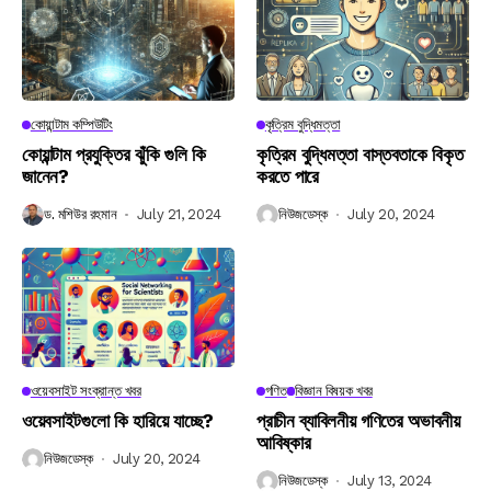
কোয়ান্টাম কম্পিউটিং
কৃত্রিম বুদ্ধিমত্তা
কোয়ান্টাম প্রযুক্তির ঝুঁকি গুলি কি
কৃত্রিম বুদ্ধিমত্তা বাস্তবতাকে বিকৃত
জানেন?
করতে পারে
ড. মশিউর রহমান
July 21, 2024
নিউজডেস্ক
July 20, 2024
ওয়েবসাইট সংক্রান্ত খবর
গণিত
বিজ্ঞান বিষয়ক খবর
ওয়েবসাইটগুলো কি হারিয়ে যাচ্ছে?
প্রাচীন ব্যাবিলনীয় গণিতের অভাবনীয়
আবিষ্কার
নিউজডেস্ক
July 20, 2024
নিউজডেস্ক
July 13, 2024