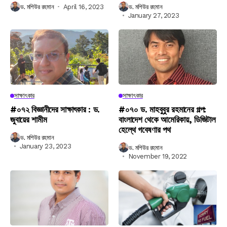
ড. মশিউর রহমান
April 16, 2023
ড. মশিউর রহমান
January 27, 2023
সাক্ষাৎকার
সাক্ষাৎকার
#০৭২ বিজ্ঞানীদের সাক্ষাৎকার : ড.
#০৭০ ড. মাহবুবুর রহমানের গল্প:
জুবায়ের শামীম
বাংলাদেশ থেকে আমেরিকায়, ডিজিটাল
হেল্থে গবেষণার পথ
ড. মশিউর রহমান
January 23, 2023
ড. মশিউর রহমান
November 19, 2022