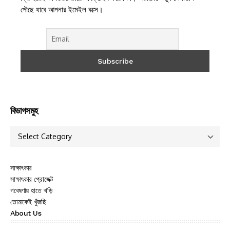
পৌছে যাবে আপনার ইমেইল বক্সে।
বিভাগসমুহ
সাক্ষাৎকার
সাক্ষাৎকার প্রোজেক্ট
গবেষণায় হাতে খড়ি
তোমাকেই খুঁজছি
About Us