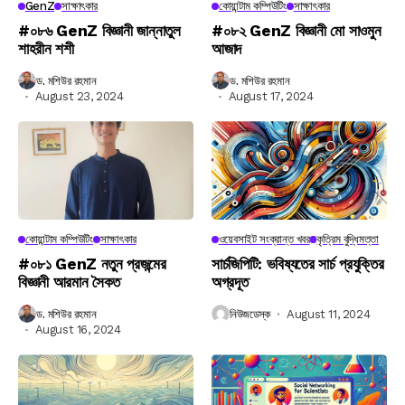
GenZ
সাক্ষাৎকার
কোয়ান্টাম কম্পিউটিং
সাক্ষাৎকার
#০৮৬ GenZ বিজ্ঞানী জান্নাতুল
#০৮২ GenZ বিজ্ঞানী মো সাওমুন
শাহরীন শশী
আজাদ
ড. মশিউর রহমান
ড. মশিউর রহমান
August 23, 2024
August 17, 2024
কোয়ান্টাম কম্পিউটিং
সাক্ষাৎকার
ওয়েবসাইট সংক্রান্ত খবর
কৃত্রিম বুদ্ধিমত্তা
#০৮১ GenZ নতুন প্রজন্মের
সার্চজিপিটি: ভবিষ্যতের সার্চ প্রযুক্তির
বিজ্ঞানী আরমান সৈকত
অগ্রদূত
ড. মশিউর রহমান
নিউজডেস্ক
August 11, 2024
August 16, 2024