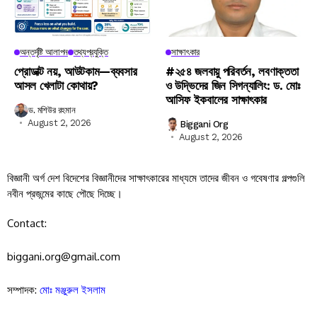
অন্তর্দৃষ্টি আলাপন
তথ্যপ্রযুক্তি
সাক্ষাৎকার
প্রোডাক্ট নয়, আউটকাম—ব্যবসার
#২৫৪ জলবায়ু পরিবর্তন, লবণাক্ততা
আসল খেলাটা কোথায়?
ও উদ্ভিদের জিন সিগন্যালিং: ড. মোঃ
আসিফ ইকবালের সাক্ষাৎকার
ড. মশিউর রহমান
August 2, 2026
Biggani Org
August 2, 2026
বিজ্ঞানী অর্গ দেশ বিদেশের বিজ্ঞানীদের সাক্ষাৎকারের মাধ্যমে তাদের জীবন ও গবেষণার গল্পগুলি
নবীন প্রজন্মের কাছে পৌছে দিচ্ছে।
Contact:
biggani.org@gmail.com
সম্পাদক:
মোঃ মঞ্জুরুল ইসলাম