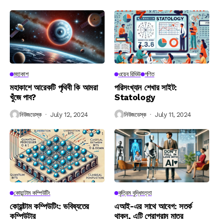
মহাকাশ
ওয়েব রিভিউ
গণিত
মহাকাশে আরেকটি পৃথিবী কি আমরা
পরিসংখ্যান শেখার সাইট:
খুঁজে পাব?
Statology
নিউজডেস্ক
July 12, 2024
নিউজডেস্ক
July 11, 2024
কোয়ান্টাম কম্পিউটিং
কৃত্রিম বুদ্ধিমত্তা
কোয়ান্টাম কম্পিউটিং: ভবিষ্যতের
এআই-এর সাথে আবেগ: সতর্ক
কম্পিউটার
থাকুন, এটি প্রোগ্রাম মাত্র