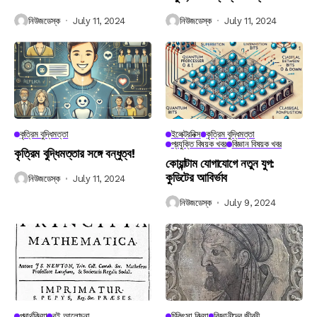
নিউজডেস্ক
July 11, 2024
নিউজডেস্ক
July 11, 2024
কৃত্রিম বুদ্ধিমত্তা
ইলেক্ট্রনিক্স
কৃত্রিম বুদ্ধিমত্তা
প্রযুক্তি বিষয়ক খবর
বিজ্ঞান বিষয়ক খবর
কৃত্রিম বুদ্ধিমত্তার সঙ্গে বন্ধুত্ব!
কোয়ান্টাম যোগাযোগে নতুন যুগ:
কুডিটের আবির্ভাব
নিউজডেস্ক
July 11, 2024
নিউজডেস্ক
July 9, 2024
পদার্থবিদ্যা
বই আলোচনা
চিকিৎসা বিদ্যা
বিজ্ঞানীদের জীবনী