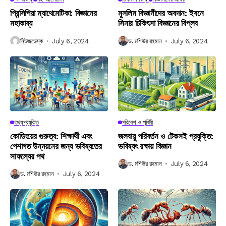
প্রিন্সিপিয়া ম্যাথেমেটিকা: বিজ্ঞানের
মুসলিম বিজ্ঞানীদের অবদান: ইবনে
মহাকাব্য
সিনার চিকিৎসা বিজ্ঞানের বিপ্লব
নিউজডেস্ক
July 6, 2024
ড. মশিউর রহমান
July 6, 2024
তথ্যপ্রযুক্তি
পরিবেশ ও পৃথিবী
কোডিংয়ের গুরুত্ব: শিক্ষার্থী এবং
জলবায়ু পরিবর্তন ও টেকসই প্রযুক্তি:
পেশাগত উন্নয়নের জন্য ভবিষ্যতের
ভবিষ্যৎ রক্ষায় বিজ্ঞান
সাফল্যের পথ
ড. মশিউর রহমান
July 6, 2024
ড. মশিউর রহমান
July 6, 2024