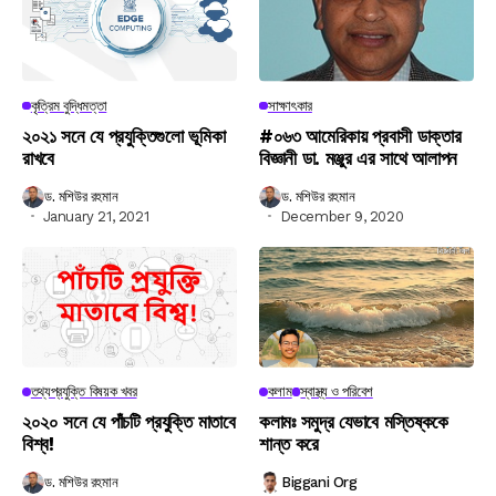
কৃত্রিম বুদ্ধিমত্তা
সাক্ষাৎকার
২০২১ সনে যে প্রযুক্তিগুলো ভূমিকা
#০৬৩ আমেরিকায় প্রবাসী ডাক্তার
রাখবে
বিজ্ঞানী ডা. মঞ্জুর এর সাথে আলাপন
ড. মশিউর রহমান
ড. মশিউর রহমান
January 21, 2021
December 9, 2020
তথ্যপ্রযুক্তি বিষয়ক খবর
কলাম
স্বাস্থ্য ও পরিবেশ
২০২০ সনে যে পাঁচটি প্রযুক্তি মাতাবে
কলামঃ সমুদ্র যেভাবে মস্তিষ্ককে
বিশ্ব!
শান্ত করে
ড. মশিউর রহমান
Biggani Org