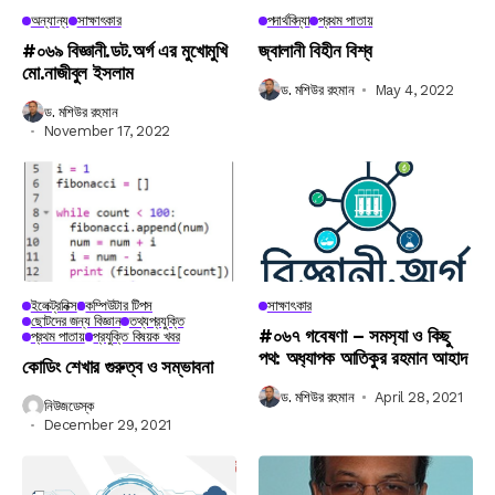
অন্যান্য
সাক্ষাৎকার
পদার্থবিদ্যা
প্রথম পাতায়
#০৬৯ বিজ্ঞানী.ডট.অর্গ এর মুখোমুখি
জ্বালানী বিহীন বিশ্ব
মো.নাজীবুল ইসলাম
ড. মশিউর রহমান
May 4, 2022
ড. মশিউর রহমান
November 17, 2022
ইলেক্ট্রনিক্স
কম্পিউটার টিপস
সাক্ষাৎকার
ছোটদের জন্য বিজ্ঞান
তথ্যপ্রযুক্তি
#০৬৭ গবেষণা – সমস‍্যা ও কিছু
প্রথম পাতায়
প্রযুক্তি বিষয়ক খবর
পথ: অধ‍্যাপক আতিকুর রহমান আহাদ
কোডিং শেখার গুরুত্ব ও সম্ভাবনা
ড. মশিউর রহমান
April 28, 2021
নিউজডেস্ক
December 29, 2021