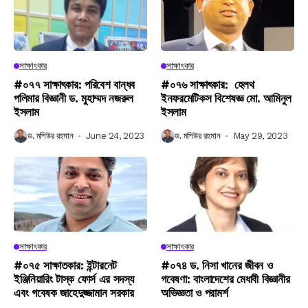
সাক্ষাৎকার
সাক্ষাৎকার
#০৭৭ সাক্ষাৎকার: পরিবেশ বান্ধব
#০৭৬ সাক্ষাৎকার: হেলথ
পলিমার বিজ্ঞানী ড. মুহাম্মদ নজরুল
ইনফরমেটিকস বিশেষজ্ঞ মো. আমিনুল
ইসলাম
ইসলাম
ড. মশিউর রহমান
June 24, 2023
ড. মশিউর রহমান
May 29, 2023
সাক্ষাৎকার
সাক্ষাৎকার
#০৭৫ সাক্ষাতকার: ইন্টারনেট
#০৭৪ ড. নিসা খানের জীবন ও
ইঞ্জিনিয়ারিং টাস্ক ফোর্স এর সদস্য
গবেষণা: বাংলাদেশের মেধাবী বিজ্ঞানীর
এবং গবেষক জাহেদুজ্জামান সরকার
অভিজ্ঞতা ও পরামর্শ