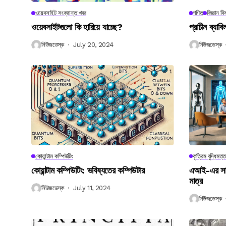
ওয়েবসাইট সংক্রান্ত খবর
গণিত
বিজ্ঞান ব
ওয়েবসাইটগুলো কি হারিয়ে যাচ্ছে?
প্রাচীন ব্যা
নিউজডেস্ক
July 20, 2024
নিউজডেস্ক
কোয়ান্টাম কম্পিউটিং
কৃত্রিম বুদ্ধিমত্ত
কোয়ান্টাম কম্পিউটিং: ভবিষ্যতের কম্পিউটার
এআই-এর সাথে
মাত্র
নিউজডেস্ক
July 11, 2024
নিউজডেস্ক