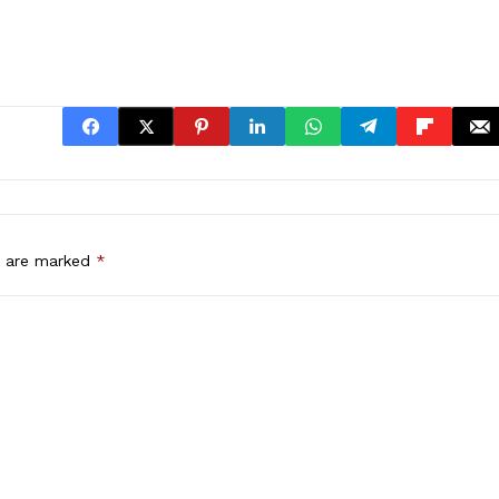
s are marked
*