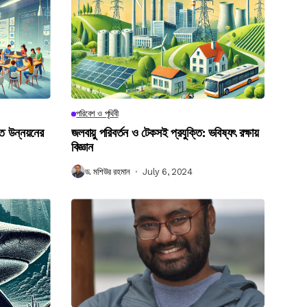
পরিবেশ ও পৃথিবী
গত উন্নয়নের
জলবায়ু পরিবর্তন ও টেকসই প্রযুক্তি: ভবিষ্যৎ রক্ষায়
বিজ্ঞান
ড. মশিউর রহমান
July 6, 2024