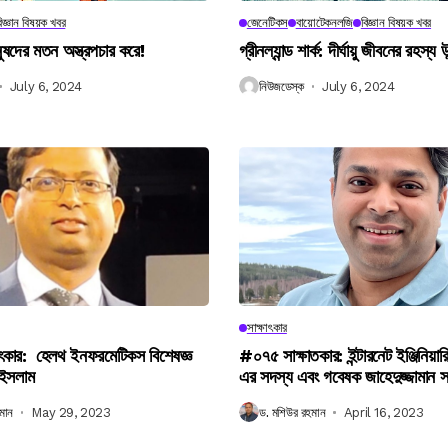
িজ্ঞান বিষয়ক খবর
জেনেটিকস
বায়োটেকনলজি
বিজ্ঞান বিষয়ক খবর
নুষদের মতন অস্ত্রপচার করে!
গ্রীনল্যান্ড শার্ক: দীর্ঘায়ু জীবনের রহস্য 
July 6, 2024
নিউজডেস্ক
July 6, 2024
সাক্ষাৎকার
ৎকার: হেলথ ইনফরমেটিকস বিশেষজ্ঞ
#০৭৫ সাক্ষাতকার: ইন্টারনেট ইঞ্জিনিয়ার
 ইসলাম
এর সদস্য এবং গবেষক জাহেদুজ্জামান 
মান
May 29, 2023
ড. মশিউর রহমান
April 16, 2023