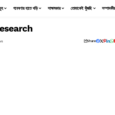
মূহ
গবেষণায় হাতে খড়ি
সাক্ষাৎকার
তোমাকেই খুঁজছি
সম্পাদকী
research
ws
Share