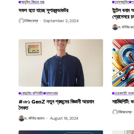
প্রযুক্তি বিষয়ক খবর
তথ্যপ্রযুক্তি
পণ
সফল হতে যাচ্ছে সুপারকন্ডাকটর
ইন্টেল বনাম আ
প্রোসেসরে চ
নিউজডেস্ক
September 3, 2024
ড. মশিউর রহ
কোয়ান্টাম কম্পিউটিং
সাক্ষাৎকার
ওয়েবসাইট সংক্র
#০৮১ GenZ নতুন প্রজন্মের বিজ্ঞানী আরমান
সার্চজিপিটি: ভ
সৈকত
নিউজডেস্ক
ড. মশিউর রহমান
August 16, 2024