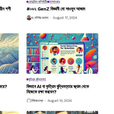
কোয়ান্টাম কম্পিউটিং
সাক্ষাৎকার
রীন শশী
#০৮২ GenZ বিজ্ঞানী মো সাওমুন আজাদ
ড. মশিউর রহমান
August 17, 2024
কৃত্রিম বুদ্ধিমত্তা
 করে?
কিভাবে AI বা কৃত্রিম বুদ্ধিমত্তার স্ক্যাম থেকে
নিজেকে রক্ষা করবেন?
নিউজডেস্ক
August 10, 2024