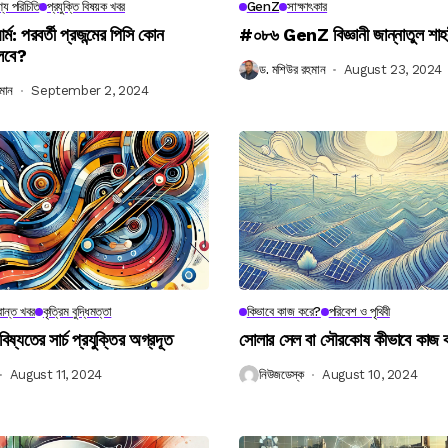
্য পরিচিতি
প্রযুক্তি বিষয়ক খবর
GenZ
সাক্ষাৎকার
র্ম: পরবর্তী প্রজন্মের পিসি কোন
#০৮৬ GenZ বিজ্ঞানী জান্নাতুল শাহ
লবে?
ড. মশিউর রহমান
August 23, 2024
মান
September 2, 2024
ান্ত খবর
কৃত্রিম বুদ্ধিমত্তা
কিভাবে কাজ করে?
পরিবেশ ও পৃথিবী
বিষ্যতের সার্চ প্রযুক্তির অগ্রদূত
সোলার সেল বা সৌরকোষ কীভাবে কাজ
August 11, 2024
নিউজডেস্ক
August 10, 2024