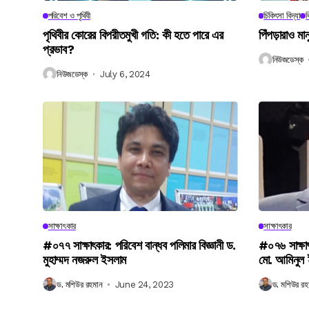
পরিবেশ ও পৃথিবী
চিকিৎসা বিদ্যা
ব
পৃথিবীর কোরের বিপরীতমুখী গতি: কী হতে পারে এর
পিঁপড়ারাও মা
প্রভাব?
নিউজডেস্ক
নিউজডেস্ক
July 6, 2024
সাক্ষাৎকার
সাক্ষাৎকার
#০৭৭ সাক্ষাৎকার: পরিবেশ বান্ধব পলিমার বিজ্ঞানী ড.
#০৭৬ সাক্ষা
মুহাম্মদ নজরুল ইসলাম
মো. আমিনুল
ড. মশিউর রহমান
June 24, 2023
ড. মশিউর রহ