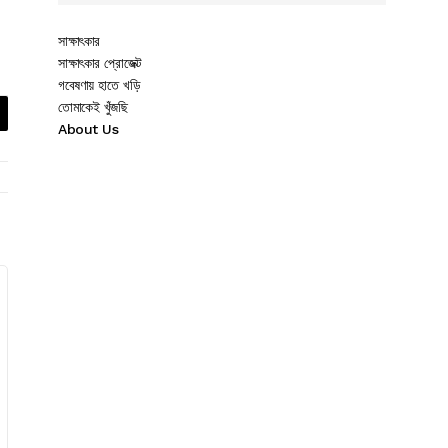
সাক্ষাৎকার
সাক্ষাৎকার প্রোজেক্ট
গবেষণায় হাতে খড়ি
তোমাকেই খুঁজছি
About Us