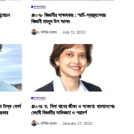
সাক্ষাৎকার
উন্মোচন
#০৭৮ বিজ্ঞানীর সাক্ষাৎকার : স্মার্ট-স্বাস্থ্যসেবার
বিজ্ঞানী মাহবুব উল আলম
ড. মশিউর রহমান
July 12, 2023
সাক্ষাৎকার
িং টাস্ক ফোর্স
#০৭৪ ড. নিসা খানের জীবন ও গবেষণা: বাংলাদেশের
সরকার
মেধাবী বিজ্ঞানীর অভিজ্ঞতা ও পরামর্শ
ড. মশিউর রহমান
January 27, 2023