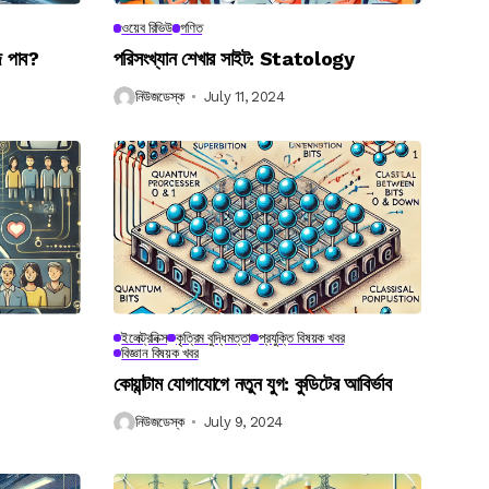
ওয়েব রিভিউ
গণিত
ে পাব?
পরিসংখ্যান শেখার সাইট: Statology
নিউজডেস্ক
July 11, 2024
ইলেক্ট্রনিক্স
কৃত্রিম বুদ্ধিমত্তা
প্রযুক্তি বিষয়ক খবর
বিজ্ঞান বিষয়ক খবর
কোয়ান্টাম যোগাযোগে নতুন যুগ: কুডিটের আবির্ভাব
নিউজডেস্ক
July 9, 2024