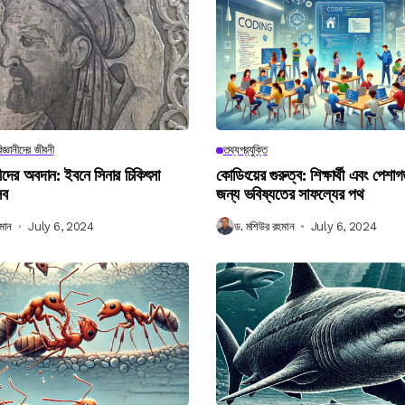
িজ্ঞানীদের জীবনী
তথ্যপ্রযুক্তি
ানীদের অবদান: ইবনে সিনার চিকিৎসা
কোডিংয়ের গুরুত্ব: শিক্ষার্থী এবং পেশা
লব
জন্য ভবিষ্যতের সাফল্যের পথ
মান
July 6, 2024
ড. মশিউর রহমান
July 6, 2024