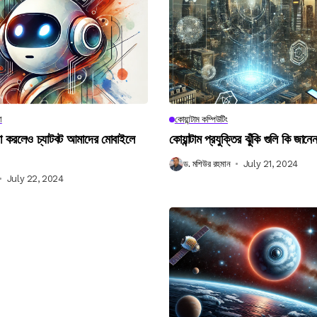
া
কোয়ান্টাম কম্পিউটিং
না করলেও চ্যাটবট আমাদের মোবাইলে
কোয়ান্টাম প্রযুক্তির ঝুঁকি গুলি কি জান
ড. মশিউর রহমান
July 21, 2024
July 22, 2024