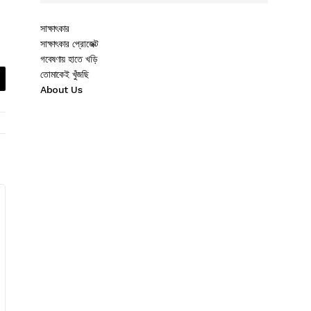
সাক্ষাৎকার
সাক্ষাৎকার প্রোজেক্ট
গবেষণায় হাতে খড়ি
তোমাকেই খুঁজছি
About Us