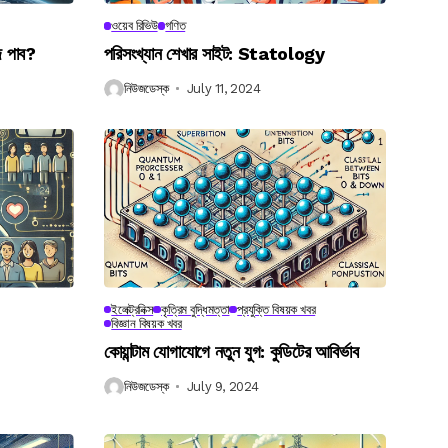
ওয়েব রিভিউ
গণিত
ে পাব?
পরিসংখ্যান শেখার সাইট: Statology
নিউজডেস্ক
July 11, 2024
ইলেক্ট্রনিক্স
কৃত্রিম বুদ্ধিমত্তা
প্রযুক্তি বিষয়ক খবর
বিজ্ঞান বিষয়ক খবর
কোয়ান্টাম যোগাযোগে নতুন যুগ: কুডিটের আবির্ভাব
নিউজডেস্ক
July 9, 2024