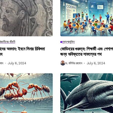
িজ্ঞানীদের জীবনী
তথ্যপ্রযুক্তি
ানীদের অবদান: ইবনে সিনার চিকিৎসা
কোডিংয়ের গুরুত্ব: শিক্ষার্থী এবং পেশা
লব
জন্য ভবিষ্যতের সাফল্যের পথ
মান
July 6, 2024
ড. মশিউর রহমান
July 6, 2024