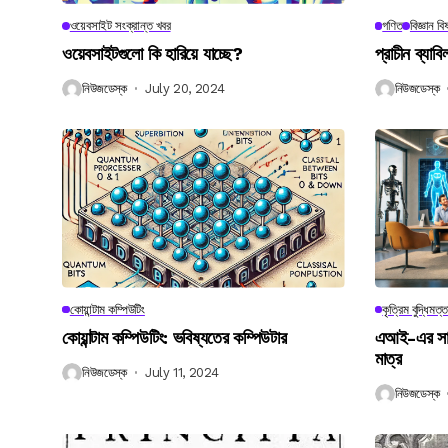
ওয়েবসাইট সংক্রান্ত খবর
গণিত
বিজ্ঞান ব
ওয়েবসাইটগুলো কি হারিয়ে যাচ্ছে?
প্রাচীন ব্যা
নিউজডেস্ক
July 20, 2024
নিউজডেস্ক
কোয়ান্টাম কম্পিউটিং
কৃত্রিম বুদ্ধিমত্ত
কোয়ান্টাম কম্পিউটিং: ভবিষ্যতের কম্পিউটার
এআই-এর সাথে
মাত্র
নিউজডেস্ক
July 11, 2024
নিউজডেস্ক