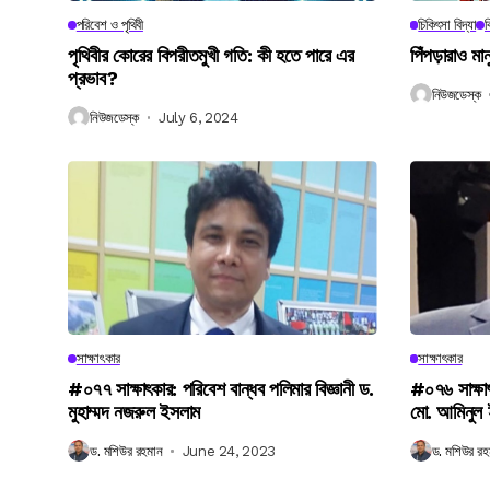
পরিবেশ ও পৃথিবী
চিকিৎসা বিদ্যা
ব
পৃথিবীর কোরের বিপরীতমুখী গতি: কী হতে পারে এর
পিঁপড়ারাও মা
প্রভাব?
নিউজডেস্ক
নিউজডেস্ক
July 6, 2024
সাক্ষাৎকার
সাক্ষাৎকার
#০৭৭ সাক্ষাৎকার: পরিবেশ বান্ধব পলিমার বিজ্ঞানী ড.
#০৭৬ সাক্ষা
মুহাম্মদ নজরুল ইসলাম
মো. আমিনুল
ড. মশিউর রহমান
June 24, 2023
ড. মশিউর রহ