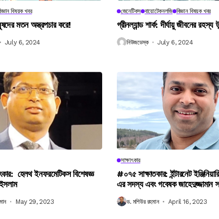
িজ্ঞান বিষয়ক খবর
জেনেটিকস
বায়োটেকনলজি
বিজ্ঞান বিষয়ক খবর
নুষদের মতন অস্ত্রপচার করে!
গ্রীনল্যান্ড শার্ক: দীর্ঘায়ু জীবনের রহস্য 
July 6, 2024
নিউজডেস্ক
July 6, 2024
সাক্ষাৎকার
ৎকার: হেলথ ইনফরমেটিকস বিশেষজ্ঞ
#০৭৫ সাক্ষাতকার: ইন্টারনেট ইঞ্জিনিয়ার
 ইসলাম
এর সদস্য এবং গবেষক জাহেদুজ্জামান 
মান
May 29, 2023
ড. মশিউর রহমান
April 16, 2023