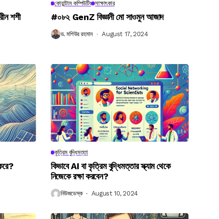
কোয়ান্টাম কম্পিউটিং
সাক্ষাৎকার
রীন শশী
#০৮২ GenZ বিজ্ঞানী মো সাওমুন আজাদ
ড. মশিউর রহমান
August 17, 2024
কৃত্রিম বুদ্ধিমত্তা
 করে?
কিভাবে AI বা কৃত্রিম বুদ্ধিমত্তার স্ক্যাম থেকে
নিজেকে রক্ষা করবেন?
নিউজডেস্ক
August 10, 2024