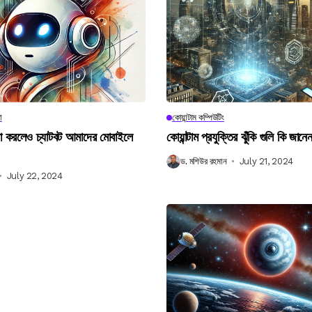
া
কোয়ান্টাম কম্পিউটিং
না করলেও চ্যাটবট আমাদের মোবাইলে
কোয়ান্টাম প্রযুক্তির ঝুঁকি গুলি কি জান
ড. মশিউর রহমান
July 21, 2024
July 22, 2024