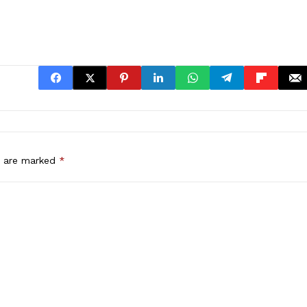
s are marked
*