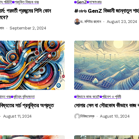
্য পরিচিতি
প্রযুক্তি বিষয়ক খবর
GenZ
সাক্ষাৎকার
র্ম: পরবর্তী প্রজন্মের পিসি কোন
#০৮৬ GenZ বিজ্ঞানী জান্নাতুল শাহ
লবে?
ড. মশিউর রহমান
August 23, 2024
মান
September 2, 2024
ান্ত খবর
কৃত্রিম বুদ্ধিমত্তা
কিভাবে কাজ করে?
পরিবেশ ও পৃথিবী
বিষ্যতের সার্চ প্রযুক্তির অগ্রদূত
সোলার সেল বা সৌরকোষ কীভাবে কাজ
August 11, 2024
নিউজডেস্ক
August 10, 2024