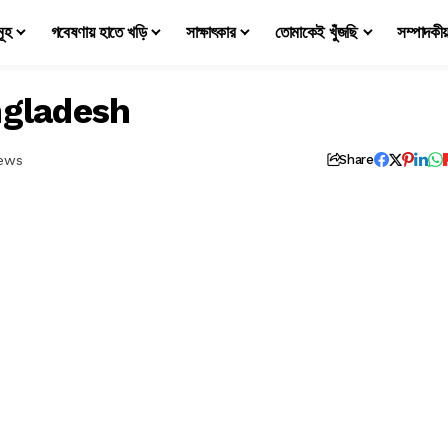
মূহ
গবেষণায় হাতে খড়ি
সাক্ষাৎকার
তোমাকেই খুঁজছি
সম্পাদকী
ngladesh
iews
Share