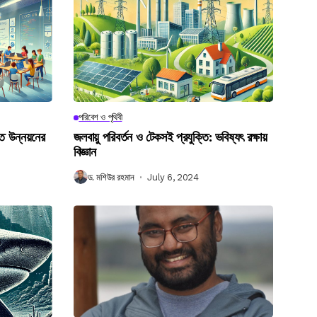
পরিবেশ ও পৃথিবী
গত উন্নয়নের
জলবায়ু পরিবর্তন ও টেকসই প্রযুক্তি: ভবিষ্যৎ রক্ষায়
বিজ্ঞান
ড. মশিউর রহমান
July 6, 2024