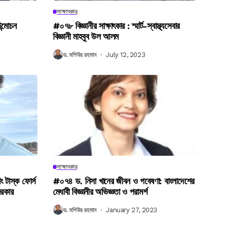
সাক্ষাৎকার
উন্মোচন
#০৭৮ বিজ্ঞানীর সাক্ষাৎকার : স্মার্ট-স্বাস্থ্যসেবার
বিজ্ঞানী মাহবুব উল আলম
ড. মশিউর রহমান
July 12, 2023
সাক্ষাৎকার
িং টাস্ক ফোর্স
#০৭৪ ড. নিসা খানের জীবন ও গবেষণা: বাংলাদেশের
সরকার
মেধাবী বিজ্ঞানীর অভিজ্ঞতা ও পরামর্শ
ড. মশিউর রহমান
January 27, 2023