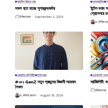
প্রযুক্তি বিষয়ক খবর
তথ্যপ্রযুক্তি
পণ
সফল হতে যাচ্ছে সুপারকন্ডাকটর
ইন্টেল বনাম আ
প্রোসেসরে চ
নিউজডেস্ক
September 3, 2024
ড. মশিউর রহ
কোয়ান্টাম কম্পিউটিং
সাক্ষাৎকার
ওয়েবসাইট সংক্র
#০৮১ GenZ নতুন প্রজন্মের বিজ্ঞানী আরমান
সার্চজিপিটি: ভ
সৈকত
নিউজডেস্ক
ড. মশিউর রহমান
August 16, 2024