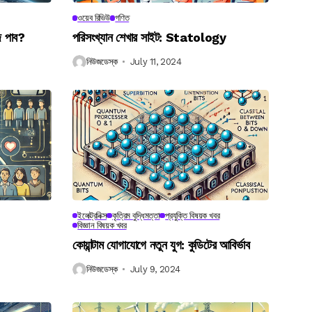
ওয়েব রিভিউ
গণিত
ে পাব?
পরিসংখ্যান শেখার সাইট: Statology
নিউজডেস্ক
July 11, 2024
ইলেক্ট্রনিক্স
কৃত্রিম বুদ্ধিমত্তা
প্রযুক্তি বিষয়ক খবর
বিজ্ঞান বিষয়ক খবর
কোয়ান্টাম যোগাযোগে নতুন যুগ: কুডিটের আবির্ভাব
নিউজডেস্ক
July 9, 2024