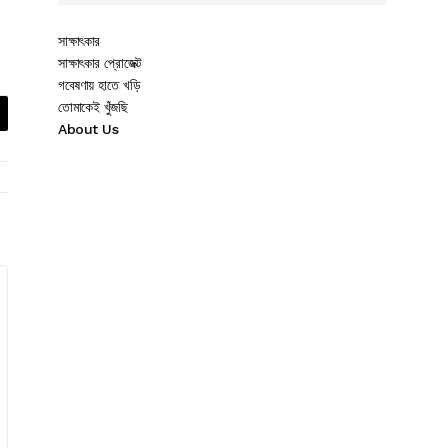
সাক্ষাৎকার
সাক্ষাৎকার প্রোজেক্ট
গবেষণায় হাতে খড়ি
তোমাকেই খুঁজছি
About Us