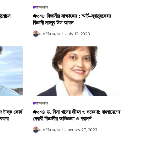
সাক্ষাৎকার
উন্মোচন
#০৭৮ বিজ্ঞানীর সাক্ষাৎকার : স্মার্ট-স্বাস্থ্যসেবার
বিজ্ঞানী মাহবুব উল আলম
ড. মশিউর রহমান
July 12, 2023
সাক্ষাৎকার
িং টাস্ক ফোর্স
#০৭৪ ড. নিসা খানের জীবন ও গবেষণা: বাংলাদেশের
সরকার
মেধাবী বিজ্ঞানীর অভিজ্ঞতা ও পরামর্শ
ড. মশিউর রহমান
January 27, 2023