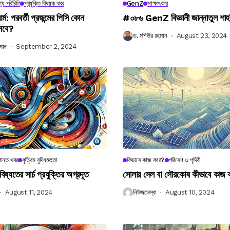
্য পরিচিতি
প্রযুক্তি বিষয়ক খবর
GenZ
সাক্ষাৎকার
র্ম: পরবর্তী প্রজন্মের পিসি কোন
#০৮৬ GenZ বিজ্ঞানী জান্নাতুল শাহ
লবে?
ড. মশিউর রহমান
August 23, 2024
মান
September 2, 2024
ান্ত খবর
কৃত্রিম বুদ্ধিমত্তা
কিভাবে কাজ করে?
পরিবেশ ও পৃথিবী
বিষ্যতের সার্চ প্রযুক্তির অগ্রদূত
সোলার সেল বা সৌরকোষ কীভাবে কাজ
August 11, 2024
নিউজডেস্ক
August 10, 2024