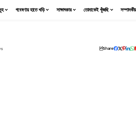
মূহ
গবেষণায় হাতে খড়ি
সাক্ষাৎকার
তোমাকেই খুঁজছি
সম্পাদকী
ws
Share