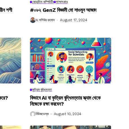
কোয়ান্টাম কম্পিউটিং
সাক্ষাৎকার
রীন শশী
#০৮২ GenZ বিজ্ঞানী মো সাওমুন আজাদ
ড. মশিউর রহমান
August 17, 2024
কৃত্রিম বুদ্ধিমত্তা
 করে?
কিভাবে AI বা কৃত্রিম বুদ্ধিমত্তার স্ক্যাম থেকে
নিজেকে রক্ষা করবেন?
নিউজডেস্ক
August 10, 2024