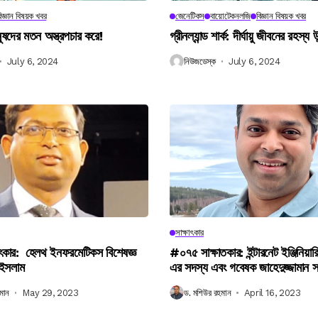
িজ্ঞান বিষয়ক খবর
জেনেটিকস
বায়োটেকনলজি
বিজ্ঞান বিষয়ক খবর
নুষদের মতন অস্ত্রপচার করে!
গ্রীনল্যান্ড শার্ক: দীর্ঘায়ু জীবনের রহস্য 
July 6, 2024
নিউজডেস্ক
July 6, 2024
সাক্ষাৎকার
ৎকার: হেলথ ইনফরমেটিকস বিশেষজ্ঞ
#০৭৫ সাক্ষাতকার: ইন্টারনেট ইঞ্জিনিয়ার
 ইসলাম
এর সদস্য এবং গবেষক জাহেদুজ্জামান 
মান
May 29, 2023
ড. মশিউর রহমান
April 16, 2023