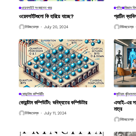
ওয়েবসাইট সংক্রান্ত খবর
গণিত
বিজ্ঞান ব
ওয়েবসাইটগুলো কি হারিয়ে যাচ্ছে?
প্রাচীন ব্যা
নিউজডেস্ক
July 20, 2024
নিউজডেস্ক
কোয়ান্টাম কম্পিউটিং
কৃত্রিম বুদ্ধিমত্ত
কোয়ান্টাম কম্পিউটিং: ভবিষ্যতের কম্পিউটার
এআই-এর সাথে
মাত্র
নিউজডেস্ক
July 11, 2024
নিউজডেস্ক