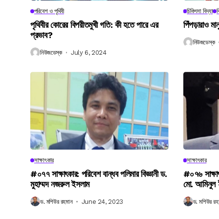
পরিবেশ ও পৃথিবী
চিকিৎসা বিদ্যা
ব
পৃথিবীর কোরের বিপরীতমুখী গতি: কী হতে পারে এর
পিঁপড়ারাও মা
প্রভাব?
নিউজডেস্ক
নিউজডেস্ক
July 6, 2024
সাক্ষাৎকার
সাক্ষাৎকার
#০৭৭ সাক্ষাৎকার: পরিবেশ বান্ধব পলিমার বিজ্ঞানী ড.
#০৭৬ সাক্ষা
মুহাম্মদ নজরুল ইসলাম
মো. আমিনুল
ড. মশিউর রহমান
June 24, 2023
ড. মশিউর রহ