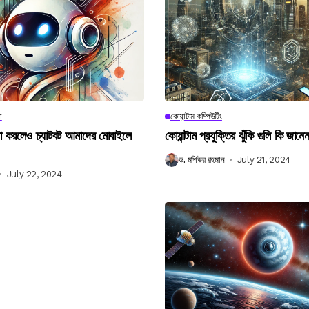
া
কোয়ান্টাম কম্পিউটিং
না করলেও চ্যাটবট আমাদের মোবাইলে
কোয়ান্টাম প্রযুক্তির ঝুঁকি গুলি কি জান
ড. মশিউর রহমান
July 21, 2024
July 22, 2024