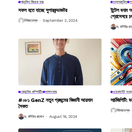
প্রযুক্তি বিষয়ক খবর
তথ্যপ্রযুক্তি
পণ
সফল হতে যাচ্ছে সুপারকন্ডাকটর
ইন্টেল বনাম আ
প্রোসেসরে চ
নিউজডেস্ক
September 3, 2024
ড. মশিউর রহ
কোয়ান্টাম কম্পিউটিং
সাক্ষাৎকার
ওয়েবসাইট সংক্র
#০৮১ GenZ নতুন প্রজন্মের বিজ্ঞানী আরমান
সার্চজিপিটি: ভ
সৈকত
নিউজডেস্ক
ড. মশিউর রহমান
August 16, 2024