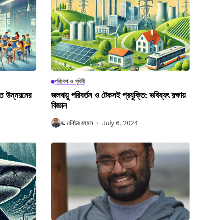
পরিবেশ ও পৃথিবী
গত উন্নয়নের
জলবায়ু পরিবর্তন ও টেকসই প্রযুক্তি: ভবিষ্যৎ রক্ষায়
বিজ্ঞান
ড. মশিউর রহমান
July 6, 2024