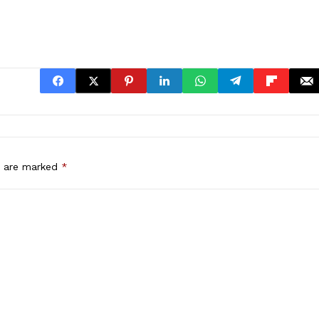
s are marked
*