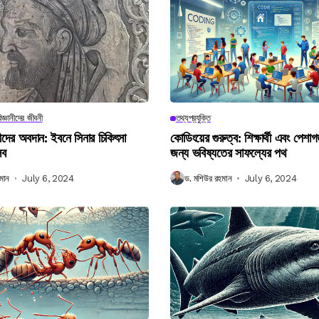
িজ্ঞানীদের জীবনী
তথ্যপ্রযুক্তি
ানীদের অবদান: ইবনে সিনার চিকিৎসা
কোডিংয়ের গুরুত্ব: শিক্ষার্থী এবং পেশা
লব
জন্য ভবিষ্যতের সাফল্যের পথ
মান
July 6, 2024
ড. মশিউর রহমান
July 6, 2024