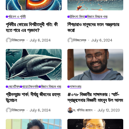
পরিবেশ ও পৃথিবী
চিকিৎসা বিদ্যা
বিজ্ঞান বিষয়ক খবর
পৃথিবীর কোরের বিপরীতমুখী গতি: কী
পিঁপড়ারাও মানুষদের মতন অস্ত্রপচার
হতে পারে এর প্রভাব?
করে!
নিউজডেস্ক
July 6, 2024
নিউজডেস্ক
July 6, 2024
জেনেটিকস
বায়োটেকনলজি
বিজ্ঞান বিষয়ক খবর
সাক্ষাৎকার
গ্রীনল্যান্ড শার্ক: দীর্ঘায়ু জীবনের রহস্য
#০৭৮ বিজ্ঞানীর সাক্ষাৎকার : স্মার্ট-
উন্মোচন
স্বাস্থ্যসেবার বিজ্ঞানী মাহবুব উল আলম
নিউজডেস্ক
July 6, 2024
ড. মশিউর রহমান
July 12, 2023