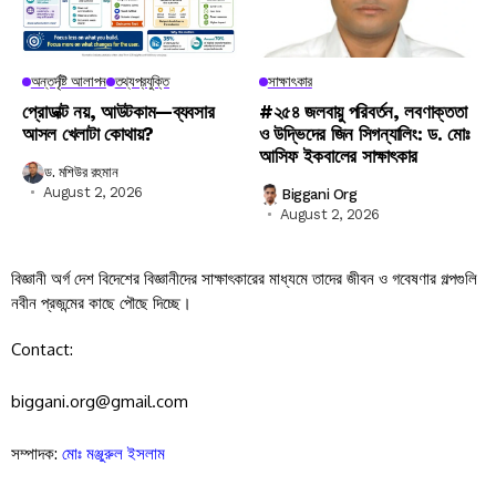
অন্তর্দৃষ্টি আলাপন
তথ্যপ্রযুক্তি
সাক্ষাৎকার
প্রোডাক্ট নয়, আউটকাম—ব্যবসার
#২৫৪ জলবায়ু পরিবর্তন, লবণাক্ততা
আসল খেলাটা কোথায়?
ও উদ্ভিদের জিন সিগন্যালিং: ড. মোঃ
আসিফ ইকবালের সাক্ষাৎকার
ড. মশিউর রহমান
August 2, 2026
Biggani Org
August 2, 2026
বিজ্ঞানী অর্গ দেশ বিদেশের বিজ্ঞানীদের সাক্ষাৎকারের মাধ্যমে তাদের জীবন ও গবেষণার গল্পগুলি
নবীন প্রজন্মের কাছে পৌছে দিচ্ছে।
Contact:
biggani.org@gmail.com
সম্পাদক:
মোঃ মঞ্জুরুল ইসলাম