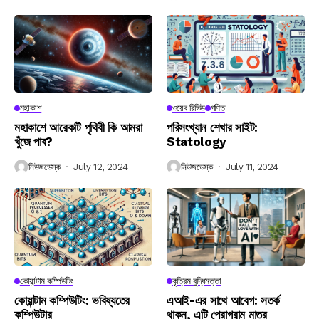
মহাকাশ
ওয়েব রিভিউ
গণিত
মহাকাশে আরেকটি পৃথিবী কি আমরা
পরিসংখ্যান শেখার সাইট:
খুঁজে পাব?
Statology
নিউজডেস্ক
July 12, 2024
নিউজডেস্ক
July 11, 2024
কোয়ান্টাম কম্পিউটিং
কৃত্রিম বুদ্ধিমত্তা
কোয়ান্টাম কম্পিউটিং: ভবিষ্যতের
এআই-এর সাথে আবেগ: সতর্ক
কম্পিউটার
থাকুন, এটি প্রোগ্রাম মাত্র