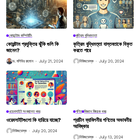
কোয়ান্টাম কম্পিউটিং
কৃত্রিম বুদ্ধিমত্তা
কোয়ান্টাম প্রযুক্তির ঝুঁকি গুলি কি
কৃত্রিম বুদ্ধিমত্তা বাস্তবতাকে বিকৃত
জানেন?
করতে পারে
ড. মশিউর রহমান
July 21, 2024
নিউজডেস্ক
July 20, 2024
ওয়েবসাইট সংক্রান্ত খবর
গণিত
বিজ্ঞান বিষয়ক খবর
ওয়েবসাইটগুলো কি হারিয়ে যাচ্ছে?
প্রাচীন ব্যাবিলনীয় গণিতের অভাবনীয়
আবিষ্কার
নিউজডেস্ক
July 20, 2024
নিউজডেস্ক
July 13, 2024