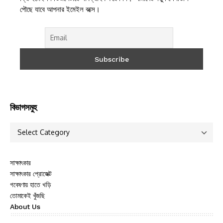
পৌছে যাবে আপনার ইমেইল বক্সে।
বিভাগসমুহ
সাক্ষাৎকার
সাক্ষাৎকার প্রোজেক্ট
গবেষণায় হাতে খড়ি
তোমাকেই খুঁজছি
About Us