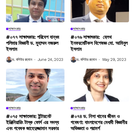
সাক্ষাৎকার
সাক্ষাৎকার
#০৭৭ সাক্ষাৎকার: পরিবেশ বান্ধব
#০৭৬ সাক্ষাৎকার: হেলথ
পলিমার বিজ্ঞানী ড. মুহাম্মদ নজরুল
ইনফরমেটিকস বিশেষজ্ঞ মো. আমিনুল
ইসলাম
ইসলাম
ড. মশিউর রহমান
June 24, 2023
ড. মশিউর রহমান
May 29, 2023
সাক্ষাৎকার
সাক্ষাৎকার
#০৭৫ সাক্ষাতকার: ইন্টারনেট
#০৭৪ ড. নিসা খানের জীবন ও
ইঞ্জিনিয়ারিং টাস্ক ফোর্স এর সদস্য
গবেষণা: বাংলাদেশের মেধাবী বিজ্ঞানীর
এবং গবেষক জাহেদুজ্জামান সরকার
অভিজ্ঞতা ও পরামর্শ