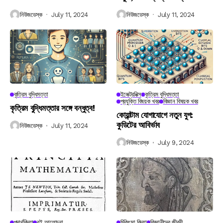
নিউজডেস্ক
July 11, 2024
নিউজডেস্ক
July 11, 2024
কৃত্রিম বুদ্ধিমত্তা
ইলেক্ট্রনিক্স
কৃত্রিম বুদ্ধিমত্তা
প্রযুক্তি বিষয়ক খবর
বিজ্ঞান বিষয়ক খবর
কৃত্রিম বুদ্ধিমত্তার সঙ্গে বন্ধুত্ব!
কোয়ান্টাম যোগাযোগে নতুন যুগ:
কুডিটের আবির্ভাব
নিউজডেস্ক
July 11, 2024
নিউজডেস্ক
July 9, 2024
পদার্থবিদ্যা
বই আলোচনা
চিকিৎসা বিদ্যা
বিজ্ঞানীদের জীবনী