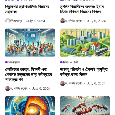
প্রিন্সিপিয়া ম্যাথেমেটিকা: বিজ্ঞানের
মুসলিম বিজ্ঞানীদের অবদান: ইবনে
মহাকাব্য
সিনার চিকিৎসা বিজ্ঞানের বিপ্লব
নিউজডেস্ক
July 6, 2024
ড. মশিউর রহমান
July 6, 2024
তথ্যপ্রযুক্তি
পরিবেশ ও পৃথিবী
কোডিংয়ের গুরুত্ব: শিক্ষার্থী এবং
জলবায়ু পরিবর্তন ও টেকসই প্রযুক্তি:
পেশাগত উন্নয়নের জন্য ভবিষ্যতের
ভবিষ্যৎ রক্ষায় বিজ্ঞান
সাফল্যের পথ
ড. মশিউর রহমান
July 6, 2024
ড. মশিউর রহমান
July 6, 2024