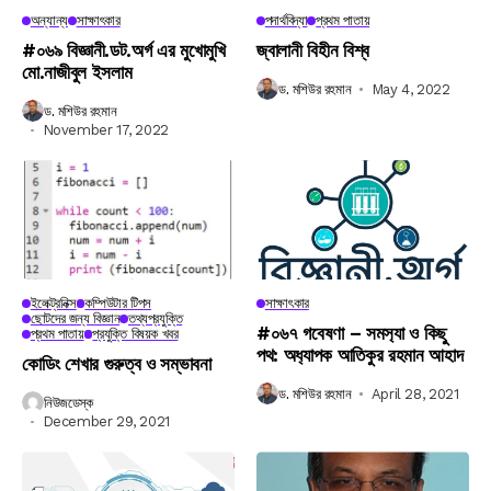
অন্যান্য
সাক্ষাৎকার
পদার্থবিদ্যা
প্রথম পাতায়
#০৬৯ বিজ্ঞানী.ডট.অর্গ এর মুখোমুখি
জ্বালানী বিহীন বিশ্ব
মো.নাজীবুল ইসলাম
ড. মশিউর রহমান
May 4, 2022
ড. মশিউর রহমান
November 17, 2022
ইলেক্ট্রনিক্স
কম্পিউটার টিপস
সাক্ষাৎকার
ছোটদের জন্য বিজ্ঞান
তথ্যপ্রযুক্তি
#০৬৭ গবেষণা – সমস‍্যা ও কিছু
প্রথম পাতায়
প্রযুক্তি বিষয়ক খবর
পথ: অধ‍্যাপক আতিকুর রহমান আহাদ
কোডিং শেখার গুরুত্ব ও সম্ভাবনা
ড. মশিউর রহমান
April 28, 2021
নিউজডেস্ক
December 29, 2021