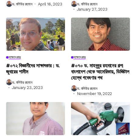
ড. মশিউর রহমান
April 16, 2023
ড. মশিউর রহমান
January 27, 2023
সাক্ষাৎকার
সাক্ষাৎকার
#০৭২ বিজ্ঞানীদের সাক্ষাৎকার : ড.
#০৭০ ড. মাহবুবুর রহমানের গল্প:
জুবায়ের শামীম
বাংলাদেশ থেকে আমেরিকায়, ডিজিটাল
হেল্থে গবেষণার পথ
ড. মশিউর রহমান
January 23, 2023
ড. মশিউর রহমান
November 19, 2022