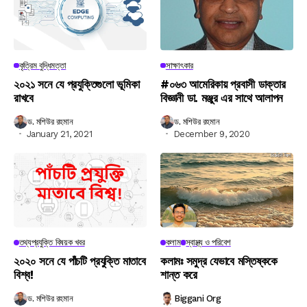
কৃত্রিম বুদ্ধিমত্তা
সাক্ষাৎকার
২০২১ সনে যে প্রযুক্তিগুলো ভূমিকা
#০৬৩ আমেরিকায় প্রবাসী ডাক্তার
রাখবে
বিজ্ঞানী ডা. মঞ্জুর এর সাথে আলাপন
ড. মশিউর রহমান
ড. মশিউর রহমান
January 21, 2021
December 9, 2020
তথ্যপ্রযুক্তি বিষয়ক খবর
কলাম
স্বাস্থ্য ও পরিবেশ
২০২০ সনে যে পাঁচটি প্রযুক্তি মাতাবে
কলামঃ সমুদ্র যেভাবে মস্তিষ্ককে
বিশ্ব!
শান্ত করে
ড. মশিউর রহমান
Biggani Org