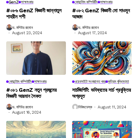
GenZ
সাক্ষাৎকার
কোয়ান্টাম কম্পিউটিং
সাক্ষাৎকার
#০৮৬ GenZ বিজ্ঞানী জান্নাতুল
#০৮২ GenZ বিজ্ঞানী মো সাওমুন
শাহরীন শশী
আজাদ
ড. মশিউর রহমান
ড. মশিউর রহমান
August 23, 2024
August 17, 2024
কোয়ান্টাম কম্পিউটিং
সাক্ষাৎকার
ওয়েবসাইট সংক্রান্ত খবর
কৃত্রিম বুদ্ধিমত্তা
#০৮১ GenZ নতুন প্রজন্মের
সার্চজিপিটি: ভবিষ্যতের সার্চ প্রযুক্তির
বিজ্ঞানী আরমান সৈকত
অগ্রদূত
ড. মশিউর রহমান
নিউজডেস্ক
August 11, 2024
August 16, 2024