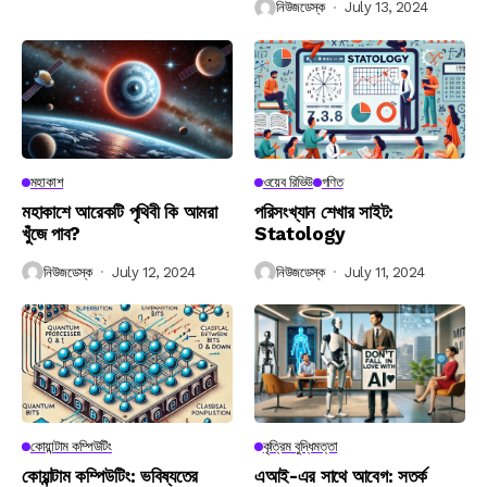
নিউজডেস্ক
July 13, 2024
মহাকাশ
ওয়েব রিভিউ
গণিত
মহাকাশে আরেকটি পৃথিবী কি আমরা
পরিসংখ্যান শেখার সাইট:
খুঁজে পাব?
Statology
নিউজডেস্ক
July 12, 2024
নিউজডেস্ক
July 11, 2024
কোয়ান্টাম কম্পিউটিং
কৃত্রিম বুদ্ধিমত্তা
কোয়ান্টাম কম্পিউটিং: ভবিষ্যতের
এআই-এর সাথে আবেগ: সতর্ক