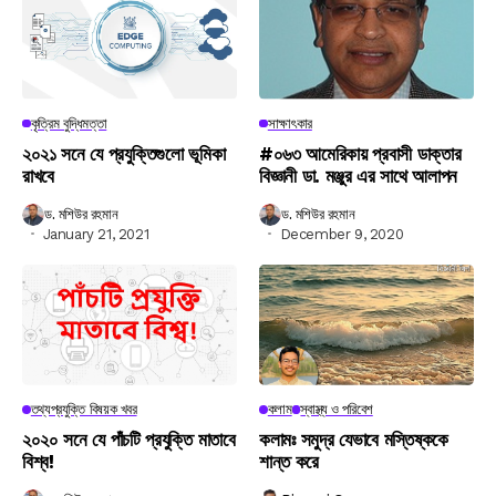
কৃত্রিম বুদ্ধিমত্তা
সাক্ষাৎকার
২০২১ সনে যে প্রযুক্তিগুলো ভূমিকা
#০৬৩ আমেরিকায় প্রবাসী ডাক্তার
রাখবে
বিজ্ঞানী ডা. মঞ্জুর এর সাথে আলাপন
ড. মশিউর রহমান
ড. মশিউর রহমান
January 21, 2021
December 9, 2020
তথ্যপ্রযুক্তি বিষয়ক খবর
কলাম
স্বাস্থ্য ও পরিবেশ
২০২০ সনে যে পাঁচটি প্রযুক্তি মাতাবে
কলামঃ সমুদ্র যেভাবে মস্তিষ্ককে
বিশ্ব!
শান্ত করে