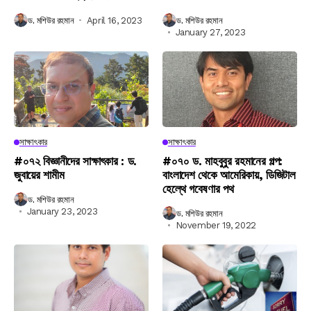
ড. মশিউর রহমান
April 16, 2023
ড. মশিউর রহমান
January 27, 2023
সাক্ষাৎকার
সাক্ষাৎকার
#০৭২ বিজ্ঞানীদের সাক্ষাৎকার : ড.
#০৭০ ড. মাহবুবুর রহমানের গল্প:
জুবায়ের শামীম
বাংলাদেশ থেকে আমেরিকায়, ডিজিটাল
হেল্থে গবেষণার পথ
ড. মশিউর রহমান
January 23, 2023
ড. মশিউর রহমান
November 19, 2022