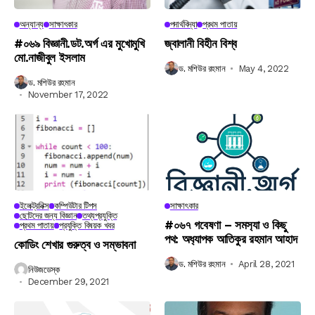
অন্যান্য
সাক্ষাৎকার
পদার্থবিদ্যা
প্রথম পাতায়
#০৬৯ বিজ্ঞানী.ডট.অর্গ এর মুখোমুখি
জ্বালানী বিহীন বিশ্ব
মো.নাজীবুল ইসলাম
ড. মশিউর রহমান
May 4, 2022
ড. মশিউর রহমান
November 17, 2022
ইলেক্ট্রনিক্স
কম্পিউটার টিপস
সাক্ষাৎকার
ছোটদের জন্য বিজ্ঞান
তথ্যপ্রযুক্তি
#০৬৭ গবেষণা – সমস‍্যা ও কিছু
প্রথম পাতায়
প্রযুক্তি বিষয়ক খবর
পথ: অধ‍্যাপক আতিকুর রহমান আহাদ
কোডিং শেখার গুরুত্ব ও সম্ভাবনা
ড. মশিউর রহমান
April 28, 2021
নিউজডেস্ক
December 29, 2021