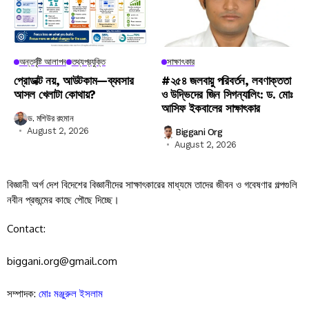
অন্তর্দৃষ্টি আলাপন
তথ্যপ্রযুক্তি
সাক্ষাৎকার
প্রোডাক্ট নয়, আউটকাম—ব্যবসার
#২৫৪ জলবায়ু পরিবর্তন, লবণাক্ততা
আসল খেলাটা কোথায়?
ও উদ্ভিদের জিন সিগন্যালিং: ড. মোঃ
আসিফ ইকবালের সাক্ষাৎকার
ড. মশিউর রহমান
August 2, 2026
Biggani Org
August 2, 2026
বিজ্ঞানী অর্গ দেশ বিদেশের বিজ্ঞানীদের সাক্ষাৎকারের মাধ্যমে তাদের জীবন ও গবেষণার গল্পগুলি
নবীন প্রজন্মের কাছে পৌছে দিচ্ছে।
Contact:
biggani.org@gmail.com
সম্পাদক:
মোঃ মঞ্জুরুল ইসলাম