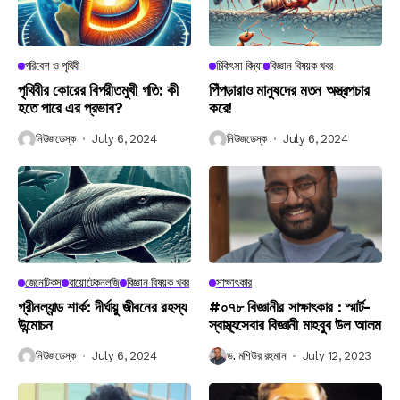
পরিবেশ ও পৃথিবী
চিকিৎসা বিদ্যা
বিজ্ঞান বিষয়ক খবর
পৃথিবীর কোরের বিপরীতমুখী গতি: কী
পিঁপড়ারাও মানুষদের মতন অস্ত্রপচার
হতে পারে এর প্রভাব?
করে!
নিউজডেস্ক
July 6, 2024
নিউজডেস্ক
July 6, 2024
জেনেটিকস
বায়োটেকনলজি
বিজ্ঞান বিষয়ক খবর
সাক্ষাৎকার
গ্রীনল্যান্ড শার্ক: দীর্ঘায়ু জীবনের রহস্য
#০৭৮ বিজ্ঞানীর সাক্ষাৎকার : স্মার্ট-
উন্মোচন
স্বাস্থ্যসেবার বিজ্ঞানী মাহবুব উল আলম
নিউজডেস্ক
July 6, 2024
ড. মশিউর রহমান
July 12, 2023