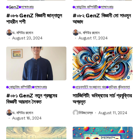
GenZ
সাক্ষাৎকার
কোয়ান্টাম কম্পিউটিং
সাক্ষাৎকার
#০৮৬ GenZ বিজ্ঞানী জান্নাতুল
#০৮২ GenZ বিজ্ঞানী মো সাওমুন
শাহরীন শশী
আজাদ
ড. মশিউর রহমান
ড. মশিউর রহমান
August 23, 2024
August 17, 2024
কোয়ান্টাম কম্পিউটিং
সাক্ষাৎকার
ওয়েবসাইট সংক্রান্ত খবর
কৃত্রিম বুদ্ধিমত্তা
#০৮১ GenZ নতুন প্রজন্মের
সার্চজিপিটি: ভবিষ্যতের সার্চ প্রযুক্তির
বিজ্ঞানী আরমান সৈকত
অগ্রদূত
ড. মশিউর রহমান
নিউজডেস্ক
August 11, 2024
August 16, 2024