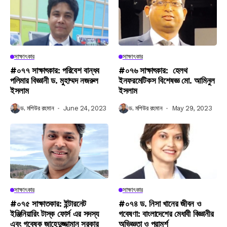
সাক্ষাৎকার
সাক্ষাৎকার
#০৭৭ সাক্ষাৎকার: পরিবেশ বান্ধব
#০৭৬ সাক্ষাৎকার: হেলথ
পলিমার বিজ্ঞানী ড. মুহাম্মদ নজরুল
ইনফরমেটিকস বিশেষজ্ঞ মো. আমিনুল
ইসলাম
ইসলাম
ড. মশিউর রহমান
June 24, 2023
ড. মশিউর রহমান
May 29, 2023
সাক্ষাৎকার
সাক্ষাৎকার
#০৭৫ সাক্ষাতকার: ইন্টারনেট
#০৭৪ ড. নিসা খানের জীবন ও
ইঞ্জিনিয়ারিং টাস্ক ফোর্স এর সদস্য
গবেষণা: বাংলাদেশের মেধাবী বিজ্ঞানীর
এবং গবেষক জাহেদুজ্জামান সরকার
অভিজ্ঞতা ও পরামর্শ