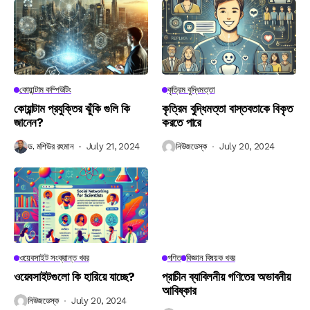
কোয়ান্টাম কম্পিউটিং
কৃত্রিম বুদ্ধিমত্তা
কোয়ান্টাম প্রযুক্তির ঝুঁকি গুলি কি
কৃত্রিম বুদ্ধিমত্তা বাস্তবতাকে বিকৃত
জানেন?
করতে পারে
ড. মশিউর রহমান
July 21, 2024
নিউজডেস্ক
July 20, 2024
ওয়েবসাইট সংক্রান্ত খবর
গণিত
বিজ্ঞান বিষয়ক খবর
ওয়েবসাইটগুলো কি হারিয়ে যাচ্ছে?
প্রাচীন ব্যাবিলনীয় গণিতের অভাবনীয়
আবিষ্কার
নিউজডেস্ক
July 20, 2024