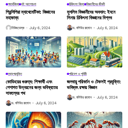
পদার্থবিদ্যা
বই আলোচনা
চিকিৎসা বিদ্যা
বিজ্ঞানীদের জীবনী
প্রিন্সিপিয়া ম্যাথেমেটিকা: বিজ্ঞানের
মুসলিম বিজ্ঞানীদের অবদান: ইবনে
মহাকাব্য
সিনার চিকিৎসা বিজ্ঞানের বিপ্লব
নিউজডেস্ক
July 6, 2024
ড. মশিউর রহমান
July 6, 2024
তথ্যপ্রযুক্তি
পরিবেশ ও পৃথিবী
কোডিংয়ের গুরুত্ব: শিক্ষার্থী এবং
জলবায়ু পরিবর্তন ও টেকসই প্রযুক্তি:
পেশাগত উন্নয়নের জন্য ভবিষ্যতের
ভবিষ্যৎ রক্ষায় বিজ্ঞান
সাফল্যের পথ
ড. মশিউর রহমান
July 6, 2024
ড. মশিউর রহমান
July 6, 2024