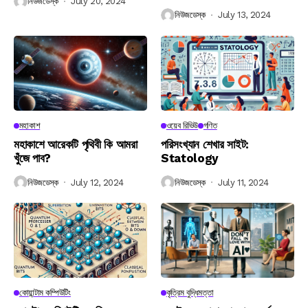
নিউজডেস্ক
July 20, 2024
নিউজডেস্ক
July 13, 2024
মহাকাশ
ওয়েব রিভিউ
গণিত
মহাকাশে আরেকটি পৃথিবী কি আমরা
পরিসংখ্যান শেখার সাইট:
খুঁজে পাব?
Statology
নিউজডেস্ক
July 12, 2024
নিউজডেস্ক
July 11, 2024
কোয়ান্টাম কম্পিউটিং
কৃত্রিম বুদ্ধিমত্তা