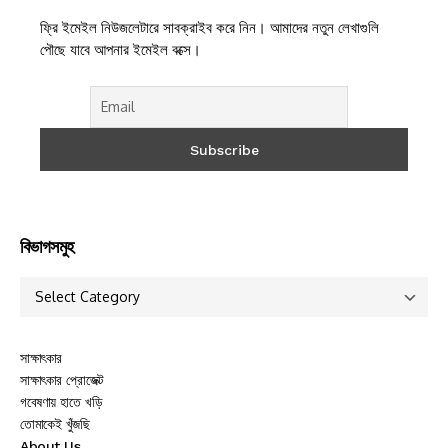
ফ্রি ইমেইল নিউজলেটারে সাবক্রাইব করে নিন। আমাদের নতুন লেখাগুলি
পৌছে যাবে আপনার ইমেইল বক্সে।
বিভাগসমুহ
সাক্ষাৎকার
সাক্ষাৎকার প্রোজেক্ট
গবেষণায় হাতে খড়ি
তোমাকেই খুঁজছি
About Us