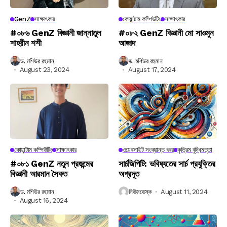
GenZ
সাক্ষাৎকার
কোয়ান্টাম কম্পিউটিং
সাক্ষাৎকার
#০৮৬ GenZ বিজ্ঞানী জান্নাতুল
#০৮২ GenZ বিজ্ঞানী মো সাওমুন
শাহরীন শশী
আজাদ
ড. মশিউর রহমান
ড. মশিউর রহমান
August 23, 2024
August 17, 2024
কোয়ান্টাম কম্পিউটিং
সাক্ষাৎকার
ওয়েবসাইট সংক্রান্ত খবর
কৃত্রিম বুদ্ধিমত্তা
#০৮১ GenZ নতুন প্রজন্মের
সার্চজিপিটি: ভবিষ্যতের সার্চ প্রযুক্তির
বিজ্ঞানী আরমান সৈকত
অগ্রদূত
ড. মশিউর রহমান
নিউজডেস্ক
August 11, 2024
August 16, 2024