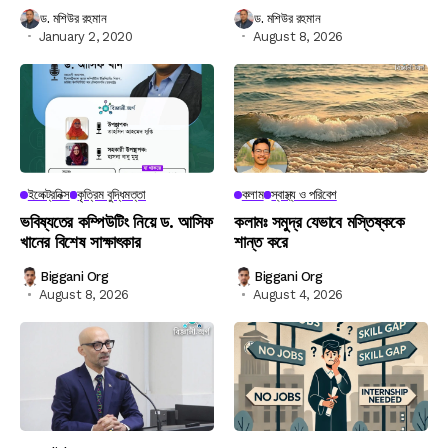
ড. মশিউর রহমান
ড. মশিউর রহমান
January 2, 2020
August 8, 2026
ইলেক্ট্রনিক্স
কৃত্রিম বুদ্ধিমত্তা
কলাম
স্বাস্থ্য ও পরিবেশ
ভবিষ্যতের কম্পিউটিং নিয়ে ড. আসিফ
কলামঃ সমুদ্র যেভাবে মস্তিষ্ককে
খানের বিশেষ সাক্ষাৎকার
শান্ত করে
Biggani Org
Biggani Org
August 8, 2026
August 4, 2026