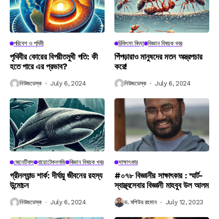
পরিবেশ ও পৃথিবী
চিকিৎসা বিদ্যা
বিজ্ঞান বিষয়ক খবর
পৃথিবীর কোরের বিপরীতমুখী গতি: কী
পিঁপড়ারাও মানুষদের মতন অস্ত্রপচার
হতে পারে এর প্রভাব?
করে!
নিউজডেস্ক
July 6, 2024
নিউজডেস্ক
July 6, 2024
জেনেটিকস
বায়োটেকনলজি
বিজ্ঞান বিষয়ক খবর
সাক্ষাৎকার
গ্রীনল্যান্ড শার্ক: দীর্ঘায়ু জীবনের রহস্য
#০৭৮ বিজ্ঞানীর সাক্ষাৎকার : স্মার্ট-
উন্মোচন
স্বাস্থ্যসেবার বিজ্ঞানী মাহবুব উল আলম
নিউজডেস্ক
July 6, 2024
ড. মশিউর রহমান
July 12, 2023