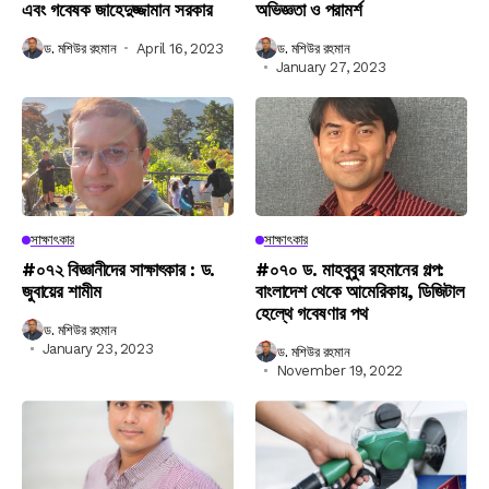
এবং গবেষক জাহেদুজ্জামান সরকার
অভিজ্ঞতা ও পরামর্শ
ড. মশিউর রহমান
April 16, 2023
ড. মশিউর রহমান
January 27, 2023
সাক্ষাৎকার
সাক্ষাৎকার
#০৭২ বিজ্ঞানীদের সাক্ষাৎকার : ড.
#০৭০ ড. মাহবুবুর রহমানের গল্প:
জুবায়ের শামীম
বাংলাদেশ থেকে আমেরিকায়, ডিজিটাল
হেল্থে গবেষণার পথ
ড. মশিউর রহমান
January 23, 2023
ড. মশিউর রহমান
November 19, 2022