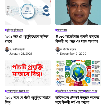
কৃত্রিম বুদ্ধিমত্তা
সাক্ষাৎকার
২০২১ সনে যে প্রযুক্তিগুলো ভূমিকা
#০৬৩ আমেরিকায় প্রবাসী ডাক্তার
রাখবে
বিজ্ঞানী ডা. মঞ্জুর এর সাথে আলাপন
ড. মশিউর রহমান
ড. মশিউর রহমান
January 21, 2021
December 9, 2020
তথ্যপ্রযুক্তি বিষয়ক খবর
উচ্চশিক্ষা ও গবেষণার সুযোগ
বিজ্ঞান লেখক
২০২০ সনে যে পাঁচটি প্রযুক্তি মাতাবে
জাতিসংঘের টেকসই উন্নয়ন লক্ষ্যের
বিশ্ব!
সঙ্গে বিজ্ঞানী অর্গ এর পথচলা