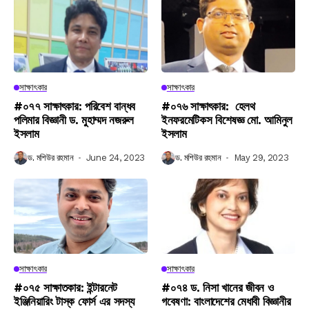
সাক্ষাৎকার
সাক্ষাৎকার
#০৭৭ সাক্ষাৎকার: পরিবেশ বান্ধব
#০৭৬ সাক্ষাৎকার: হেলথ
পলিমার বিজ্ঞানী ড. মুহাম্মদ নজরুল
ইনফরমেটিকস বিশেষজ্ঞ মো. আমিনুল
ইসলাম
ইসলাম
ড. মশিউর রহমান
June 24, 2023
ড. মশিউর রহমান
May 29, 2023
সাক্ষাৎকার
সাক্ষাৎকার
#০৭৫ সাক্ষাতকার: ইন্টারনেট
#০৭৪ ড. নিসা খানের জীবন ও
ইঞ্জিনিয়ারিং টাস্ক ফোর্স এর সদস্য
গবেষণা: বাংলাদেশের মেধাবী বিজ্ঞানীর