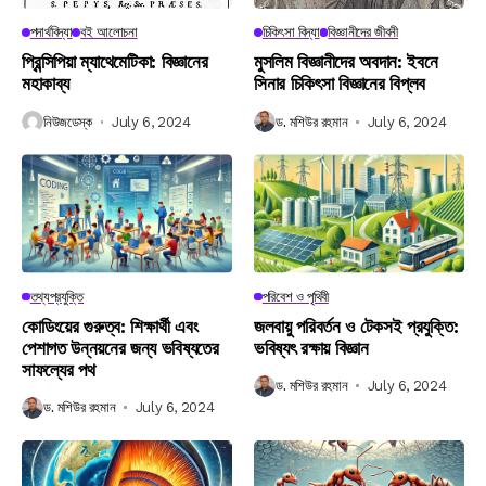
পদার্থবিদ্যা
বই আলোচনা
চিকিৎসা বিদ্যা
বিজ্ঞানীদের জীবনী
প্রিন্সিপিয়া ম্যাথেমেটিকা: বিজ্ঞানের
মুসলিম বিজ্ঞানীদের অবদান: ইবনে
মহাকাব্য
সিনার চিকিৎসা বিজ্ঞানের বিপ্লব
নিউজডেস্ক
July 6, 2024
ড. মশিউর রহমান
July 6, 2024
তথ্যপ্রযুক্তি
পরিবেশ ও পৃথিবী
কোডিংয়ের গুরুত্ব: শিক্ষার্থী এবং
জলবায়ু পরিবর্তন ও টেকসই প্রযুক্তি:
পেশাগত উন্নয়নের জন্য ভবিষ্যতের
ভবিষ্যৎ রক্ষায় বিজ্ঞান
সাফল্যের পথ
ড. মশিউর রহমান
July 6, 2024
ড. মশিউর রহমান
July 6, 2024