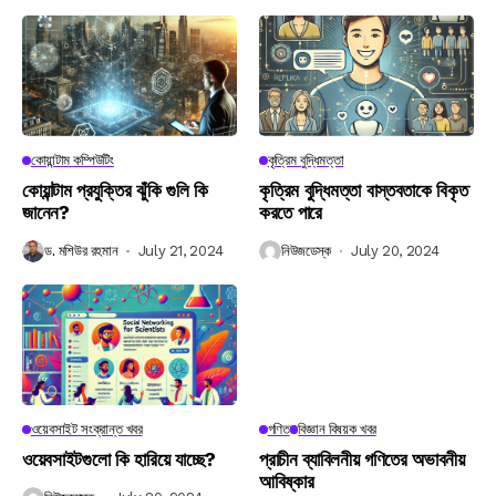
কোয়ান্টাম কম্পিউটিং
কৃত্রিম বুদ্ধিমত্তা
কোয়ান্টাম প্রযুক্তির ঝুঁকি গুলি কি
কৃত্রিম বুদ্ধিমত্তা বাস্তবতাকে বিকৃত
জানেন?
করতে পারে
ড. মশিউর রহমান
July 21, 2024
নিউজডেস্ক
July 20, 2024
ওয়েবসাইট সংক্রান্ত খবর
গণিত
বিজ্ঞান বিষয়ক খবর
ওয়েবসাইটগুলো কি হারিয়ে যাচ্ছে?
প্রাচীন ব্যাবিলনীয় গণিতের অভাবনীয়
আবিষ্কার