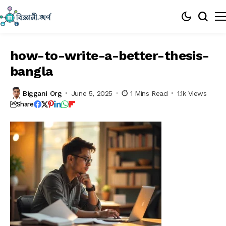
how-to-write-a-better-thesis-
bangla
Biggani Org
June 5, 2025
1 Mins Read
1.1k Views
Share