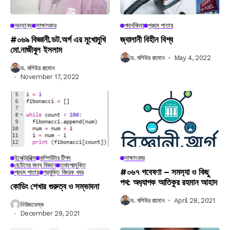
অন্যান্য
সাক্ষাৎকার
পদার্থবিদ্যা
প্রথম পাতায়
#০৬৯ বিজ্ঞানী.ডট.অর্গ এর মুখোমুখি
জ্বালানী বিহীন বিশ্ব
মো.নাজীবুল ইসলাম
ড. মশিউর রহমান
May 4, 2022
ড. মশিউর রহমান
November 17, 2022
ইলেক্ট্রনিক্স
কম্পিউটার টিপস
সাক্ষাৎকার
ছোটদের জন্য বিজ্ঞান
তথ্যপ্রযুক্তি
#০৬৭ গবেষণা – সমস‍্যা ও কিছু
প্রথম পাতায়
প্রযুক্তি বিষয়ক খবর
পথ: অধ‍্যাপক আতিকুর রহমান আহাদ
কোডিং শেখার গুরুত্ব ও সম্ভাবনা
ড. মশিউর রহমান
April 28, 2021
নিউজডেস্ক
December 29, 2021