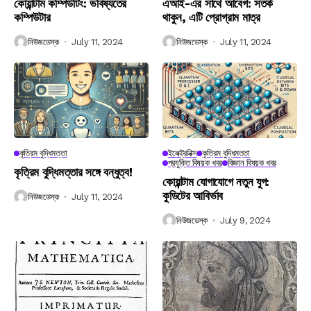
কোয়ান্টাম কম্পিউটিং: ভবিষ্যতের
এআই-এর সাথে আবেগ: সতর্ক
কম্পিউটার
থাকুন, এটি প্রোগ্রাম মাত্র
নিউজডেস্ক
July 11, 2024
নিউজডেস্ক
July 11, 2024
কৃত্রিম বুদ্ধিমত্তা
ইলেক্ট্রনিক্স
কৃত্রিম বুদ্ধিমত্তা
প্রযুক্তি বিষয়ক খবর
বিজ্ঞান বিষয়ক খবর
কৃত্রিম বুদ্ধিমত্তার সঙ্গে বন্ধুত্ব!
কোয়ান্টাম যোগাযোগে নতুন যুগ:
কুডিটের আবির্ভাব
নিউজডেস্ক
July 11, 2024
নিউজডেস্ক
July 9, 2024