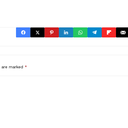
s are marked
*