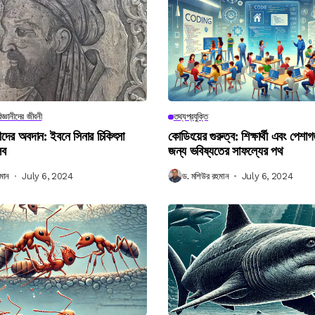
িজ্ঞানীদের জীবনী
তথ্যপ্রযুক্তি
ানীদের অবদান: ইবনে সিনার চিকিৎসা
কোডিংয়ের গুরুত্ব: শিক্ষার্থী এবং পেশা
লব
জন্য ভবিষ্যতের সাফল্যের পথ
মান
July 6, 2024
ড. মশিউর রহমান
July 6, 2024