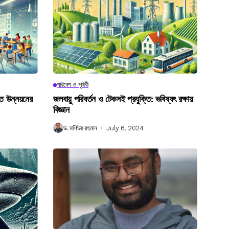
পরিবেশ ও পৃথিবী
গত উন্নয়নের
জলবায়ু পরিবর্তন ও টেকসই প্রযুক্তি: ভবিষ্যৎ রক্ষায়
বিজ্ঞান
ড. মশিউর রহমান
July 6, 2024