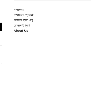
সাক্ষাৎকার
সাক্ষাৎকার প্রোজেক্ট
গবেষণায় হাতে খড়ি
তোমাকেই খুঁজছি
About Us