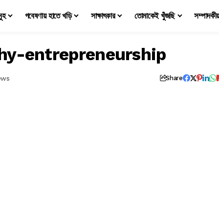
মূহ
গবেষণায় হাতে খড়ি
সাক্ষাৎকার
তোমাকেই খুঁজছি
সম্পাদকী
hy-entrepreneurship
ews
Share