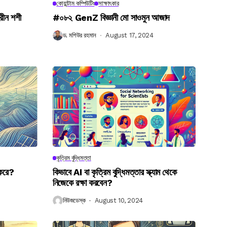
কোয়ান্টাম কম্পিউটিং
সাক্ষাৎকার
রীন শশী
#০৮২ GenZ বিজ্ঞানী মো সাওমুন আজাদ
ড. মশিউর রহমান
August 17, 2024
কৃত্রিম বুদ্ধিমত্তা
 করে?
কিভাবে AI বা কৃত্রিম বুদ্ধিমত্তার স্ক্যাম থেকে
নিজেকে রক্ষা করবেন?
নিউজডেস্ক
August 10, 2024