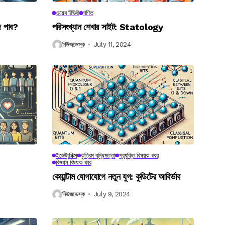
ওয়েব রিভিউ
গণিত
ে পাব?
পরিসংখ্যান শেখার সাইট: Statology
নিউজডেস্ক
July 11, 2024
ইলেক্ট্রনিক্স
কৃত্রিম বুদ্ধিমত্তা
প্রযুক্তি বিষয়ক খবর
বিজ্ঞান বিষয়ক খবর
কোয়ান্টাম যোগাযোগে নতুন যুগ: কুডিটের আবির্ভাব
নিউজডেস্ক
July 9, 2024