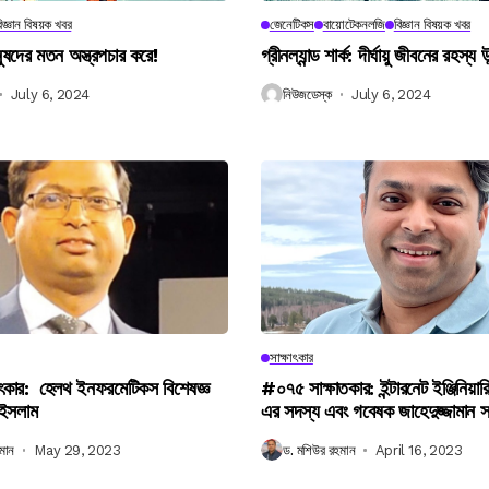
িজ্ঞান বিষয়ক খবর
জেনেটিকস
বায়োটেকনলজি
বিজ্ঞান বিষয়ক খবর
নুষদের মতন অস্ত্রপচার করে!
গ্রীনল্যান্ড শার্ক: দীর্ঘায়ু জীবনের রহস্য 
July 6, 2024
নিউজডেস্ক
July 6, 2024
সাক্ষাৎকার
ৎকার: হেলথ ইনফরমেটিকস বিশেষজ্ঞ
#০৭৫ সাক্ষাতকার: ইন্টারনেট ইঞ্জিনিয়ার
 ইসলাম
এর সদস্য এবং গবেষক জাহেদুজ্জামান 
মান
May 29, 2023
ড. মশিউর রহমান
April 16, 2023