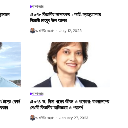
সাক্ষাৎকার
উন্মোচন
#০৭৮ বিজ্ঞানীর সাক্ষাৎকার : স্মার্ট-স্বাস্থ্যসেবার
বিজ্ঞানী মাহবুব উল আলম
ড. মশিউর রহমান
July 12, 2023
সাক্ষাৎকার
িং টাস্ক ফোর্স
#০৭৪ ড. নিসা খানের জীবন ও গবেষণা: বাংলাদেশের
সরকার
মেধাবী বিজ্ঞানীর অভিজ্ঞতা ও পরামর্শ
ড. মশিউর রহমান
January 27, 2023