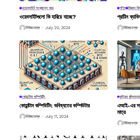
ওয়েবসাইট সংক্রান্ত খবর
গণিত
বিজ্ঞান ব
ওয়েবসাইটগুলো কি হারিয়ে যাচ্ছে?
প্রাচীন ব্যা
নিউজডেস্ক
July 20, 2024
নিউজডেস্ক
কোয়ান্টাম কম্পিউটিং
কৃত্রিম বুদ্ধিমত্ত
কোয়ান্টাম কম্পিউটিং: ভবিষ্যতের কম্পিউটার
এআই-এর সাথে
মাত্র
নিউজডেস্ক
July 11, 2024
নিউজডেস্ক