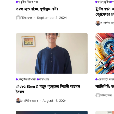
প্রযুক্তি বিষয়ক খবর
তথ্যপ্রযুক্তি
পণ
সফল হতে যাচ্ছে সুপারকন্ডাকটর
ইন্টেল বনাম আ
প্রোসেসরে চ
নিউজডেস্ক
September 3, 2024
ড. মশিউর রহ
কোয়ান্টাম কম্পিউটিং
সাক্ষাৎকার
ওয়েবসাইট সংক্র
#০৮১ GenZ নতুন প্রজন্মের বিজ্ঞানী আরমান
সার্চজিপিটি: ভ
সৈকত
নিউজডেস্ক
ড. মশিউর রহমান
August 16, 2024