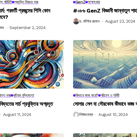
্য পরিচিতি
প্রযুক্তি বিষয়ক খবর
GenZ
সাক্ষাৎকার
র্ম: পরবর্তী প্রজন্মের পিসি কোন
#০৮৬ GenZ বিজ্ঞানী জান্নাতুল শাহ
লবে?
ড. মশিউর রহমান
August 23, 2024
মান
September 2, 2024
ান্ত খবর
কৃত্রিম বুদ্ধিমত্তা
কিভাবে কাজ করে?
পরিবেশ ও পৃথিবী
বিষ্যতের সার্চ প্রযুক্তির অগ্রদূত
সোলার সেল বা সৌরকোষ কীভাবে কাজ
August 11, 2024
নিউজডেস্ক
August 10, 2024