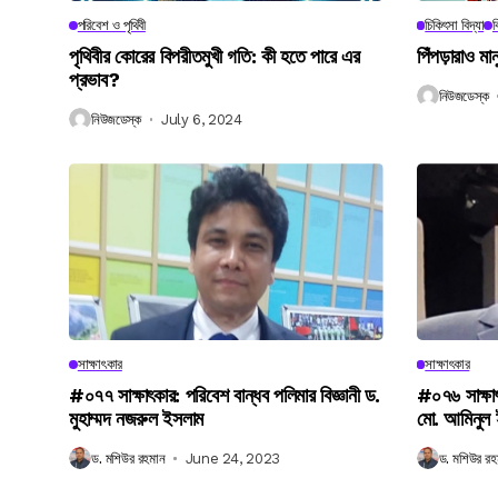
পরিবেশ ও পৃথিবী
চিকিৎসা বিদ্যা
ব
পৃথিবীর কোরের বিপরীতমুখী গতি: কী হতে পারে এর
পিঁপড়ারাও মা
প্রভাব?
নিউজডেস্ক
নিউজডেস্ক
July 6, 2024
সাক্ষাৎকার
সাক্ষাৎকার
#০৭৭ সাক্ষাৎকার: পরিবেশ বান্ধব পলিমার বিজ্ঞানী ড.
#০৭৬ সাক্ষা
মুহাম্মদ নজরুল ইসলাম
মো. আমিনুল
ড. মশিউর রহমান
June 24, 2023
ড. মশিউর রহ