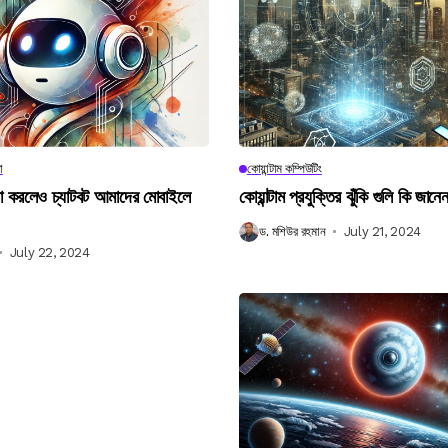
া
কোয়ান্টাম কম্পিউটিং
না করলেও চ্যাটবট আমাদের মোবাইলে
কোয়ান্টাম প্রযুক্তির ঝুঁকি গুলি কি জান
ড. মশিউর রহমান
July 21, 2024
July 22, 2024