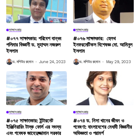
সাক্ষাৎকার
সাক্ষাৎকার
#০৭৭ সাক্ষাৎকার: পরিবেশ বান্ধব
#০৭৬ সাক্ষাৎকার: হেলথ
পলিমার বিজ্ঞানী ড. মুহাম্মদ নজরুল
ইনফরমেটিকস বিশেষজ্ঞ মো. আমিনুল
ইসলাম
ইসলাম
ড. মশিউর রহমান
June 24, 2023
ড. মশিউর রহমান
May 29, 2023
সাক্ষাৎকার
সাক্ষাৎকার
#০৭৫ সাক্ষাতকার: ইন্টারনেট
#০৭৪ ড. নিসা খানের জীবন ও
ইঞ্জিনিয়ারিং টাস্ক ফোর্স এর সদস্য
গবেষণা: বাংলাদেশের মেধাবী বিজ্ঞানীর
এবং গবেষক জাহেদুজ্জামান সরকার
অভিজ্ঞতা ও পরামর্শ