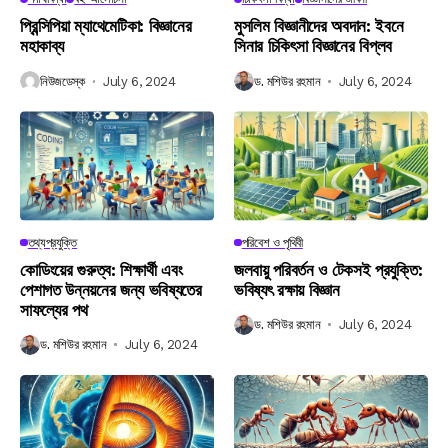
প্রিন্সিপিয়া ম্যাথেমেটিকা: বিজ্ঞানের
মুসলিম বিজ্ঞানীদের অবদান: ইবনে
মহাকাব্য
সিনার চিকিৎসা বিজ্ঞানের বিপ্লব
নিউজডেস্ক
July 6, 2024
ড. মশিউর রহমান
July 6, 2024
তথ্যপ্রযুক্তি
পরিবেশ ও পৃথিবী
কোডিংয়ের গুরুত্ব: শিক্ষার্থী এবং
জলবায়ু পরিবর্তন ও টেকসই প্রযুক্তি:
পেশাগত উন্নয়নের জন্য ভবিষ্যতের
ভবিষ্যৎ রক্ষায় বিজ্ঞান
সাফল্যের পথ
ড. মশিউর রহমান
July 6, 2024
ড. মশিউর রহমান
July 6, 2024