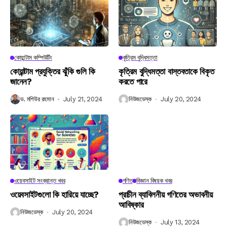
কোয়ান্টাম কম্পিউটিং
কৃত্রিম বুদ্ধিমত্তা
কোয়ান্টাম প্রযুক্তির ঝুঁকি গুলি কি
কৃত্রিম বুদ্ধিমত্তা বাস্তবতাকে বিকৃত
জানেন?
করতে পারে
ড. মশিউর রহমান
July 21, 2024
নিউজডেস্ক
July 20, 2024
ওয়েবসাইট সংক্রান্ত খবর
গণিত
বিজ্ঞান বিষয়ক খবর
ওয়েবসাইটগুলো কি হারিয়ে যাচ্ছে?
প্রাচীন ব্যাবিলনীয় গণিতের অভাবনীয়
আবিষ্কার
নিউজডেস্ক
July 20, 2024
নিউজডেস্ক
July 13, 2024