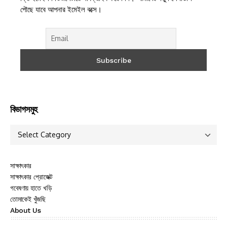
পৌছে যাবে আপনার ইমেইল বক্সে।
বিভাগসমুহ
সাক্ষাৎকার
সাক্ষাৎকার প্রোজেক্ট
গবেষণায় হাতে খড়ি
তোমাকেই খুঁজছি
About Us