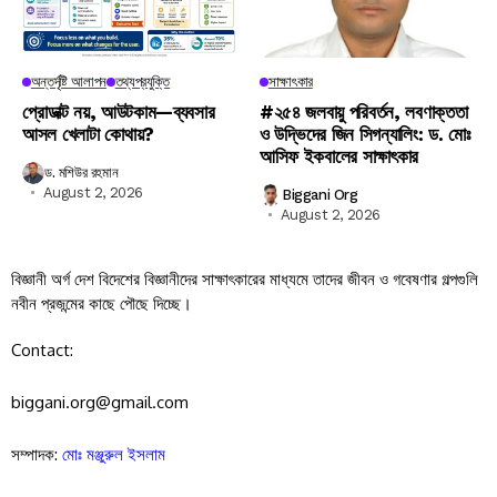
অন্তর্দৃষ্টি আলাপন
তথ্যপ্রযুক্তি
সাক্ষাৎকার
প্রোডাক্ট নয়, আউটকাম—ব্যবসার
#২৫৪ জলবায়ু পরিবর্তন, লবণাক্ততা
আসল খেলাটা কোথায়?
ও উদ্ভিদের জিন সিগন্যালিং: ড. মোঃ
আসিফ ইকবালের সাক্ষাৎকার
ড. মশিউর রহমান
August 2, 2026
Biggani Org
August 2, 2026
বিজ্ঞানী অর্গ দেশ বিদেশের বিজ্ঞানীদের সাক্ষাৎকারের মাধ্যমে তাদের জীবন ও গবেষণার গল্পগুলি
নবীন প্রজন্মের কাছে পৌছে দিচ্ছে।
Contact:
biggani.org@gmail.com
সম্পাদক:
মোঃ মঞ্জুরুল ইসলাম