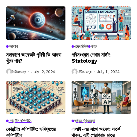
মহাকাশ
ওয়েব রিভিউ
গণিত
মহাকাশে আরেকটি পৃথিবী কি আমরা
পরিসংখ্যান শেখার সাইট:
খুঁজে পাব?
Statology
নিউজডেস্ক
July 12, 2024
নিউজডেস্ক
July 11, 2024
কোয়ান্টাম কম্পিউটিং
কৃত্রিম বুদ্ধিমত্তা
কোয়ান্টাম কম্পিউটিং: ভবিষ্যতের
এআই-এর সাথে আবেগ: সতর্ক
কম্পিউটার
থাকুন, এটি প্রোগ্রাম মাত্র