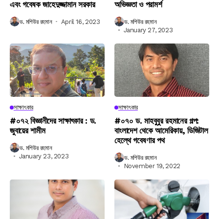
এবং গবেষক জাহেদুজ্জামান সরকার
অভিজ্ঞতা ও পরামর্শ
ড. মশিউর রহমান
April 16, 2023
ড. মশিউর রহমান
January 27, 2023
সাক্ষাৎকার
সাক্ষাৎকার
#০৭২ বিজ্ঞানীদের সাক্ষাৎকার : ড.
#০৭০ ড. মাহবুবুর রহমানের গল্প:
জুবায়ের শামীম
বাংলাদেশ থেকে আমেরিকায়, ডিজিটাল
হেল্থে গবেষণার পথ
ড. মশিউর রহমান
January 23, 2023
ড. মশিউর রহমান
November 19, 2022