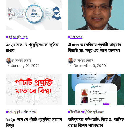
কৃত্রিম বুদ্ধিমত্তা
সাক্ষাৎকার
২০২১ সনে যে প্রযুক্তিগুলো ভূমিকা
#০৬৩ আমেরিকায় প্রবাসী ডাক্তার
রাখবে
বিজ্ঞানী ডা. মঞ্জুর এর সাথে আলাপন
ড. মশিউর রহমান
ড. মশিউর রহমান
January 21, 2021
December 9, 2020
তথ্যপ্রযুক্তি বিষয়ক খবর
ইলেক্ট্রনিক্স
কৃত্রিম বুদ্ধিমত্তা
২০২০ সনে যে পাঁচটি প্রযুক্তি মাতাবে
ভবিষ্যতের কম্পিউটিং নিয়ে ড. আসিফ
বিশ্ব!
খানের বিশেষ সাক্ষাৎকার