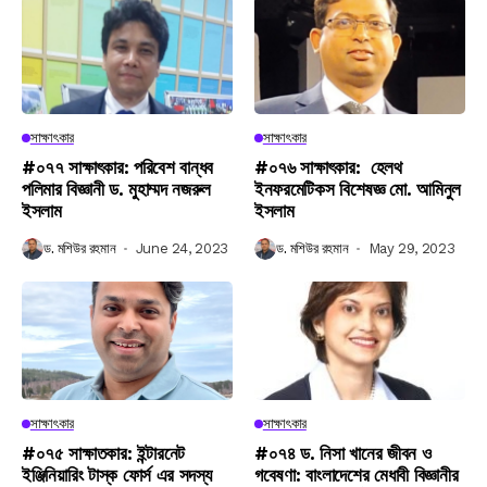
সাক্ষাৎকার
সাক্ষাৎকার
#০৭৭ সাক্ষাৎকার: পরিবেশ বান্ধব
#০৭৬ সাক্ষাৎকার: হেলথ
পলিমার বিজ্ঞানী ড. মুহাম্মদ নজরুল
ইনফরমেটিকস বিশেষজ্ঞ মো. আমিনুল
ইসলাম
ইসলাম
ড. মশিউর রহমান
June 24, 2023
ড. মশিউর রহমান
May 29, 2023
সাক্ষাৎকার
সাক্ষাৎকার
#০৭৫ সাক্ষাতকার: ইন্টারনেট
#০৭৪ ড. নিসা খানের জীবন ও
ইঞ্জিনিয়ারিং টাস্ক ফোর্স এর সদস্য
গবেষণা: বাংলাদেশের মেধাবী বিজ্ঞানীর