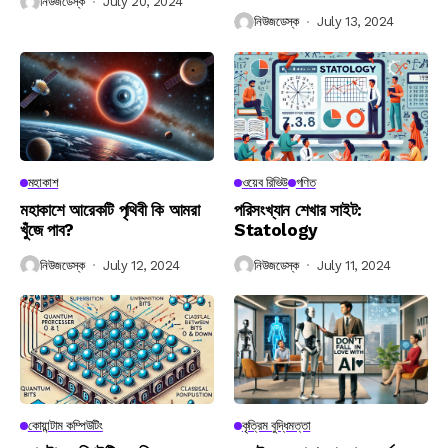
নিউজডেস্ক
July 20, 2024
নিউজডেস্ক
July 13, 2024
মহাকাশ
ওয়েব রিভিউ
গণিত
মহাকাশে আরেকটি পৃথিবী কি আমরা
পরিসংখ্যান শেখার সাইট:
খুঁজে পাব?
Statology
নিউজডেস্ক
July 12, 2024
নিউজডেস্ক
July 11, 2024
কোয়ান্টাম কম্পিউটিং
কৃত্রিম বুদ্ধিমত্তা