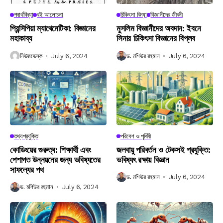
পদার্থবিদ্যা
বই আলোচনা
চিকিৎসা বিদ্যা
বিজ্ঞানীদের জীবনী
প্রিন্সিপিয়া ম্যাথেমেটিকা: বিজ্ঞানের
মুসলিম বিজ্ঞানীদের অবদান: ইবনে
মহাকাব্য
সিনার চিকিৎসা বিজ্ঞানের বিপ্লব
নিউজডেস্ক
July 6, 2024
ড. মশিউর রহমান
July 6, 2024
তথ্যপ্রযুক্তি
পরিবেশ ও পৃথিবী
কোডিংয়ের গুরুত্ব: শিক্ষার্থী এবং
জলবায়ু পরিবর্তন ও টেকসই প্রযুক্তি:
পেশাগত উন্নয়নের জন্য ভবিষ্যতের
ভবিষ্যৎ রক্ষায় বিজ্ঞান
সাফল্যের পথ
ড. মশিউর রহমান
July 6, 2024
ড. মশিউর রহমান
July 6, 2024