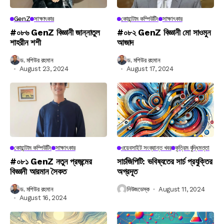
GenZ
সাক্ষাৎকার
কোয়ান্টাম কম্পিউটিং
সাক্ষাৎকার
#০৮৬ GenZ বিজ্ঞানী জান্নাতুল
#০৮২ GenZ বিজ্ঞানী মো সাওমুন
শাহরীন শশী
আজাদ
ড. মশিউর রহমান
ড. মশিউর রহমান
August 23, 2024
August 17, 2024
কোয়ান্টাম কম্পিউটিং
সাক্ষাৎকার
ওয়েবসাইট সংক্রান্ত খবর
কৃত্রিম বুদ্ধিমত্তা
#০৮১ GenZ নতুন প্রজন্মের
সার্চজিপিটি: ভবিষ্যতের সার্চ প্রযুক্তির
বিজ্ঞানী আরমান সৈকত
অগ্রদূত
ড. মশিউর রহমান
নিউজডেস্ক
August 11, 2024
August 16, 2024