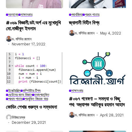
অন্যান্য
সাক্ষাৎকার
পদার্থবিদ্যা
প্রথম পাতায়
#০৬৯ বিজ্ঞানী.ডট.অর্গ এর মুখোমুখি
জ্বালানী বিহীন বিশ্ব
মো.নাজীবুল ইসলাম
ড. মশিউর রহমান
May 4, 2022
ড. মশিউর রহমান
November 17, 2022
ইলেক্ট্রনিক্স
কম্পিউটার টিপস
সাক্ষাৎকার
ছোটদের জন্য বিজ্ঞান
তথ্যপ্রযুক্তি
#০৬৭ গবেষণা – সমস‍্যা ও কিছু
প্রথম পাতায়
প্রযুক্তি বিষয়ক খবর
পথ: অধ‍্যাপক আতিকুর রহমান আহাদ
কোডিং শেখার গুরুত্ব ও সম্ভাবনা
ড. মশিউর রহমান
April 28, 2021
নিউজডেস্ক
December 29, 2021