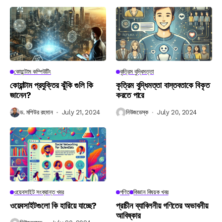
কোয়ান্টাম কম্পিউটিং
কৃত্রিম বুদ্ধিমত্তা
কোয়ান্টাম প্রযুক্তির ঝুঁকি গুলি কি
কৃত্রিম বুদ্ধিমত্তা বাস্তবতাকে বিকৃত
জানেন?
করতে পারে
ড. মশিউর রহমান
July 21, 2024
নিউজডেস্ক
July 20, 2024
ওয়েবসাইট সংক্রান্ত খবর
গণিত
বিজ্ঞান বিষয়ক খবর
ওয়েবসাইটগুলো কি হারিয়ে যাচ্ছে?
প্রাচীন ব্যাবিলনীয় গণিতের অভাবনীয়
আবিষ্কার