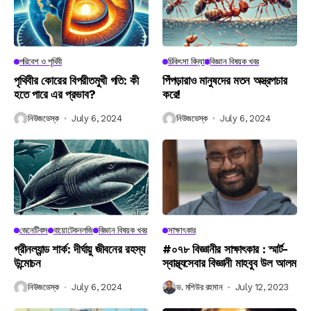
পরিবেশ ও পৃথিবী
চিকিৎসা বিদ্যা
বিজ্ঞান বিষয়ক খবর
পৃথিবীর কোরের বিপরীতমুখী গতি: কী
পিঁপড়ারাও মানুষদের মতন অস্ত্রপচার
হতে পারে এর প্রভাব?
করে!
নিউজডেস্ক
July 6, 2024
নিউজডেস্ক
July 6, 2024
জেনেটিকস
বায়োটেকনলজি
বিজ্ঞান বিষয়ক খবর
সাক্ষাৎকার
গ্রীনল্যান্ড শার্ক: দীর্ঘায়ু জীবনের রহস্য
#০৭৮ বিজ্ঞানীর সাক্ষাৎকার : স্মার্ট-
উন্মোচন
স্বাস্থ্যসেবার বিজ্ঞানী মাহবুব উল আলম
নিউজডেস্ক
July 6, 2024
ড. মশিউর রহমান
July 12, 2023