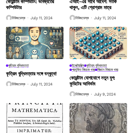
কোয়ান্টাম কম্পিউটিং: ভবিষ্যতের
এআই-এর সাথে আবেগ: সতর্ক
কম্পিউটার
থাকুন, এটি প্রোগ্রাম মাত্র
নিউজডেস্ক
July 11, 2024
নিউজডেস্ক
July 11, 2024
কৃত্রিম বুদ্ধিমত্তা
ইলেক্ট্রনিক্স
কৃত্রিম বুদ্ধিমত্তা
প্রযুক্তি বিষয়ক খবর
বিজ্ঞান বিষয়ক খবর
কৃত্রিম বুদ্ধিমত্তার সঙ্গে বন্ধুত্ব!
কোয়ান্টাম যোগাযোগে নতুন যুগ:
কুডিটের আবির্ভাব
নিউজডেস্ক
July 11, 2024
নিউজডেস্ক
July 9, 2024