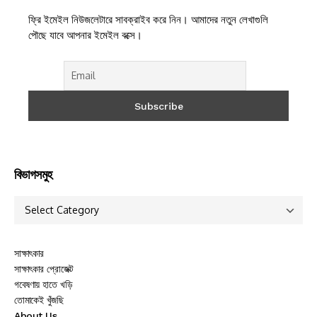
ফ্রি ইমেইল নিউজলেটারে সাবক্রাইব করে নিন। আমাদের নতুন লেখাগুলি
পৌছে যাবে আপনার ইমেইল বক্সে।
বিভাগসমুহ
সাক্ষাৎকার
সাক্ষাৎকার প্রোজেক্ট
গবেষণায় হাতে খড়ি
তোমাকেই খুঁজছি
About Us