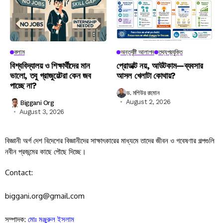
কলাম
অন্তর্দৃষ্টি আলাপন
তথ্যপ্রযুক্তি
বিশ্ববিদ্যালয় ও শিক্ষার্থীদের মান
প্রোডাক্ট নয়, আউটকাম—ব্যবসার
ভালো, তবু গ্রাজুয়েটরা কেন জব
আসল খেলাটা কোথায়?
পাচ্ছে না?
ড. মশিউর রহমান
August 2, 2026
Biggani Org
August 3, 2026
বিজ্ঞানী অর্গ দেশ বিদেশের বিজ্ঞানীদের সাক্ষাৎকারের মাধ্যমে তাদের জীবন ও গবেষণার গল্পগুলি
নবীন প্রজন্মের কাছে পৌছে দিচ্ছে।
Contact:
biggani.org@gmail.com
সম্পাদক:
মোঃ মঞ্জুরুল ইসলাম