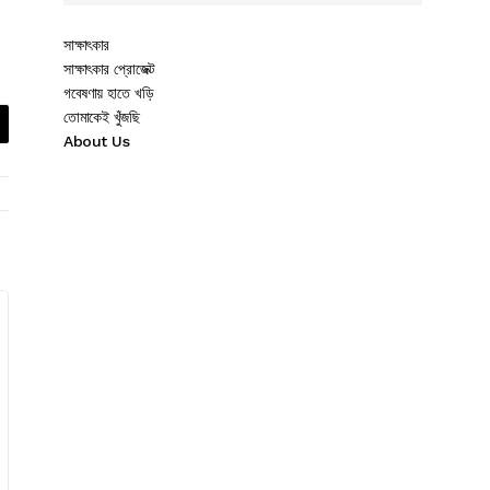
সাক্ষাৎকার
সাক্ষাৎকার প্রোজেক্ট
গবেষণায় হাতে খড়ি
তোমাকেই খুঁজছি
About Us