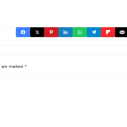
s are marked
*