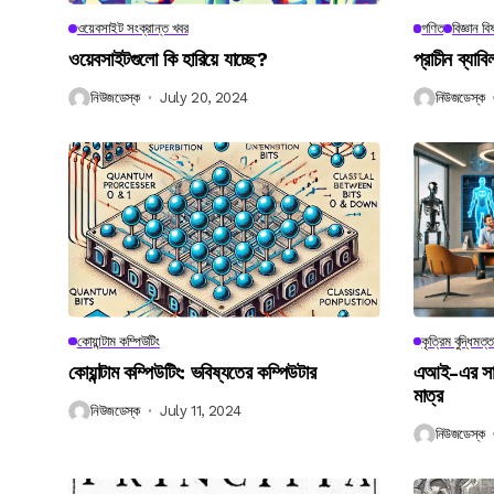
ওয়েবসাইট সংক্রান্ত খবর
গণিত
বিজ্ঞান ব
ওয়েবসাইটগুলো কি হারিয়ে যাচ্ছে?
প্রাচীন ব্যা
নিউজডেস্ক
July 20, 2024
নিউজডেস্ক
কোয়ান্টাম কম্পিউটিং
কৃত্রিম বুদ্ধিমত্ত
কোয়ান্টাম কম্পিউটিং: ভবিষ্যতের কম্পিউটার
এআই-এর সাথে
মাত্র
নিউজডেস্ক
July 11, 2024
নিউজডেস্ক