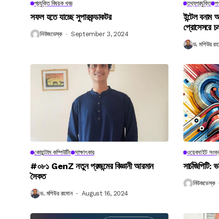
প্রযুক্তি বিষয়ক খবর
তথ্যপ্রযুক্তি
পণ
সফল হতে যাচ্ছে সুপারকন্ডাকটর
ইন্টেল বনাম আ
প্রোসেসরে চ
নিউজডেস্ক
September 3, 2024
ড. মশিউর রহ
কোয়ান্টাম কম্পিউটিং
সাক্ষাৎকার
ওয়েবসাইট সংক্র
#০৮১ GenZ নতুন প্রজন্মের বিজ্ঞানী আরমান
সার্চজিপিটি: ভ
সৈকত
নিউজডেস্ক
ড. মশিউর রহমান
August 16, 2024