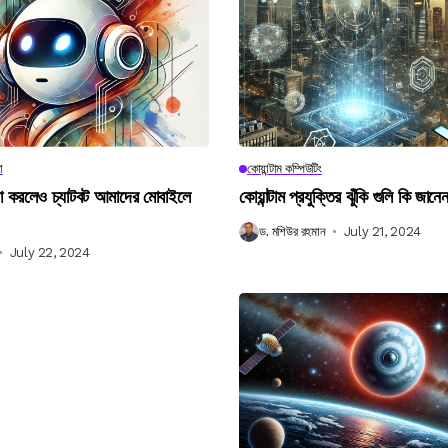
া
কোয়ান্টাম কম্পিউটিং
না করলেও চ্যাটবট আমাদের মোবাইলে
কোয়ান্টাম প্রযুক্তির ঝুঁকি গুলি কি জান
ড. মশিউর রহমান
July 21, 2024
July 22, 2024