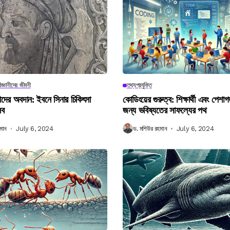
িজ্ঞানীদের জীবনী
তথ্যপ্রযুক্তি
ানীদের অবদান: ইবনে সিনার চিকিৎসা
কোডিংয়ের গুরুত্ব: শিক্ষার্থী এবং পেশা
লব
জন্য ভবিষ্যতের সাফল্যের পথ
মান
July 6, 2024
ড. মশিউর রহমান
July 6, 2024