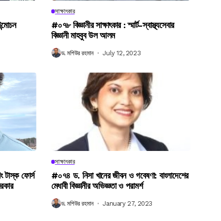
সাক্ষাৎকার
উন্মোচন
#০৭৮ বিজ্ঞানীর সাক্ষাৎকার : স্মার্ট-স্বাস্থ্যসেবার
বিজ্ঞানী মাহবুব উল আলম
ড. মশিউর রহমান
July 12, 2023
সাক্ষাৎকার
িং টাস্ক ফোর্স
#০৭৪ ড. নিসা খানের জীবন ও গবেষণা: বাংলাদেশের
সরকার
মেধাবী বিজ্ঞানীর অভিজ্ঞতা ও পরামর্শ
ড. মশিউর রহমান
January 27, 2023