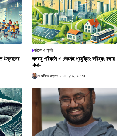
পরিবেশ ও পৃথিবী
গত উন্নয়নের
জলবায়ু পরিবর্তন ও টেকসই প্রযুক্তি: ভবিষ্যৎ রক্ষায়
বিজ্ঞান
ড. মশিউর রহমান
July 6, 2024