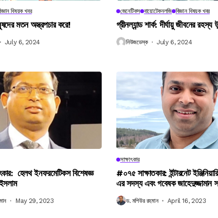
িজ্ঞান বিষয়ক খবর
জেনেটিকস
বায়োটেকনলজি
বিজ্ঞান বিষয়ক খবর
নুষদের মতন অস্ত্রপচার করে!
গ্রীনল্যান্ড শার্ক: দীর্ঘায়ু জীবনের রহস্য 
July 6, 2024
নিউজডেস্ক
July 6, 2024
সাক্ষাৎকার
ৎকার: হেলথ ইনফরমেটিকস বিশেষজ্ঞ
#০৭৫ সাক্ষাতকার: ইন্টারনেট ইঞ্জিনিয়ার
 ইসলাম
এর সদস্য এবং গবেষক জাহেদুজ্জামান 
মান
May 29, 2023
ড. মশিউর রহমান
April 16, 2023