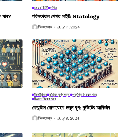
ওয়েব রিভিউ
গণিত
ে পাব?
পরিসংখ্যান শেখার সাইট: Statology
নিউজডেস্ক
July 11, 2024
ইলেক্ট্রনিক্স
কৃত্রিম বুদ্ধিমত্তা
প্রযুক্তি বিষয়ক খবর
বিজ্ঞান বিষয়ক খবর
কোয়ান্টাম যোগাযোগে নতুন যুগ: কুডিটের আবির্ভাব
নিউজডেস্ক
July 9, 2024