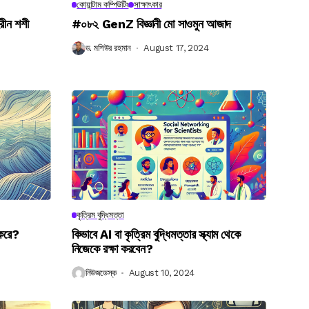
কোয়ান্টাম কম্পিউটিং
সাক্ষাৎকার
রীন শশী
#০৮২ GenZ বিজ্ঞানী মো সাওমুন আজাদ
ড. মশিউর রহমান
August 17, 2024
কৃত্রিম বুদ্ধিমত্তা
 করে?
কিভাবে AI বা কৃত্রিম বুদ্ধিমত্তার স্ক্যাম থেকে
নিজেকে রক্ষা করবেন?
নিউজডেস্ক
August 10, 2024