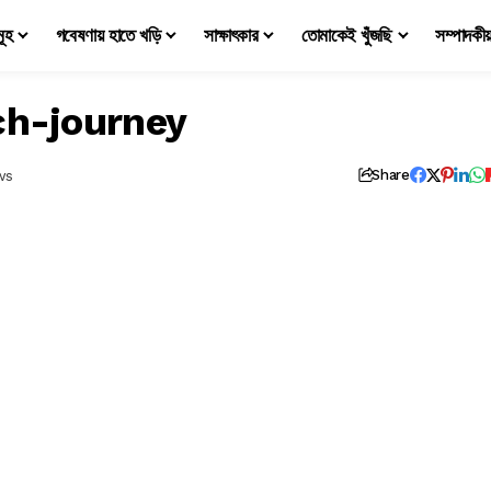
মূহ
গবেষণায় হাতে খড়ি
সাক্ষাৎকার
তোমাকেই খুঁজছি
সম্পাদকী
ch-journey
ws
Share