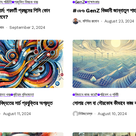
্য পরিচিতি
প্রযুক্তি বিষয়ক খবর
GenZ
সাক্ষাৎকার
র্ম: পরবর্তী প্রজন্মের পিসি কোন
#০৮৬ GenZ বিজ্ঞানী জান্নাতুল শাহ
লবে?
ড. মশিউর রহমান
August 23, 2024
মান
September 2, 2024
ান্ত খবর
কৃত্রিম বুদ্ধিমত্তা
কিভাবে কাজ করে?
পরিবেশ ও পৃথিবী
বিষ্যতের সার্চ প্রযুক্তির অগ্রদূত
সোলার সেল বা সৌরকোষ কীভাবে কাজ
August 11, 2024
নিউজডেস্ক
August 10, 2024