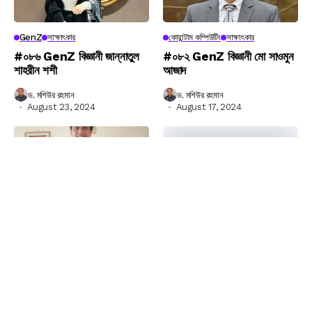
GenZ
সাক্ষাৎকার
কোয়ান্টাম কম্পিউটিং
সাক্ষাৎকার
#০৮৬ GenZ বিজ্ঞানী জান্নাতুল
#০৮২ GenZ বিজ্ঞানী মো সাওমুন
শাহরীন শশী
আজাদ
ড. মশিউর রহমান
ড. মশিউর রহমান
August 23, 2024
August 17, 2024
কোয়ান্টাম কম্পিউটিং
সাক্ষাৎকার
ওয়েবসাইট সংক্রান্ত খবর
কৃত্রিম বুদ্ধিমত্তা
#০৮১ GenZ নতুন প্রজন্মের
সার্চজিপিটি: ভবিষ্যতের সার্চ প্রযুক্তির
বিজ্ঞানী আরমান সৈকত
অগ্রদূত
ড. মশিউর রহমান
নিউজডেস্ক
August 11, 2024
August 16, 2024