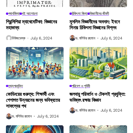
পদার্থবিদ্যা
বই আলোচনা
চিকিৎসা বিদ্যা
বিজ্ঞানীদের জীবনী
প্রিন্সিপিয়া ম্যাথেমেটিকা: বিজ্ঞানের
মুসলিম বিজ্ঞানীদের অবদান: ইবনে
মহাকাব্য
সিনার চিকিৎসা বিজ্ঞানের বিপ্লব
নিউজডেস্ক
July 6, 2024
ড. মশিউর রহমান
July 6, 2024
তথ্যপ্রযুক্তি
পরিবেশ ও পৃথিবী
কোডিংয়ের গুরুত্ব: শিক্ষার্থী এবং
জলবায়ু পরিবর্তন ও টেকসই প্রযুক্তি:
পেশাগত উন্নয়নের জন্য ভবিষ্যতের
ভবিষ্যৎ রক্ষায় বিজ্ঞান
সাফল্যের পথ
ড. মশিউর রহমান
July 6, 2024
ড. মশিউর রহমান
July 6, 2024