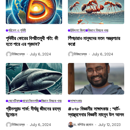
পরিবেশ ও পৃথিবী
চিকিৎসা বিদ্যা
বিজ্ঞান বিষয়ক খবর
পৃথিবীর কোরের বিপরীতমুখী গতি: কী
পিঁপড়ারাও মানুষদের মতন অস্ত্রপচার
হতে পারে এর প্রভাব?
করে!
নিউজডেস্ক
July 6, 2024
নিউজডেস্ক
July 6, 2024
জেনেটিকস
বায়োটেকনলজি
বিজ্ঞান বিষয়ক খবর
সাক্ষাৎকার
গ্রীনল্যান্ড শার্ক: দীর্ঘায়ু জীবনের রহস্য
#০৭৮ বিজ্ঞানীর সাক্ষাৎকার : স্মার্ট-
উন্মোচন
স্বাস্থ্যসেবার বিজ্ঞানী মাহবুব উল আলম
নিউজডেস্ক
July 6, 2024
ড. মশিউর রহমান
July 12, 2023