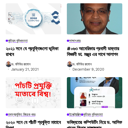
কৃত্রিম বুদ্ধিমত্তা
সাক্ষাৎকার
২০২১ সনে যে প্রযুক্তিগুলো ভূমিকা
#০৬৩ আমেরিকায় প্রবাসী ডাক্তার
রাখবে
বিজ্ঞানী ডা. মঞ্জুর এর সাথে আলাপন
ড. মশিউর রহমান
ড. মশিউর রহমান
January 21, 2021
December 9, 2020
তথ্যপ্রযুক্তি বিষয়ক খবর
ইলেক্ট্রনিক্স
কৃত্রিম বুদ্ধিমত্তা
২০২০ সনে যে পাঁচটি প্রযুক্তি মাতাবে
ভবিষ্যতের কম্পিউটিং নিয়ে ড. আসিফ
বিশ্ব!
খানের বিশেষ সাক্ষাৎকার