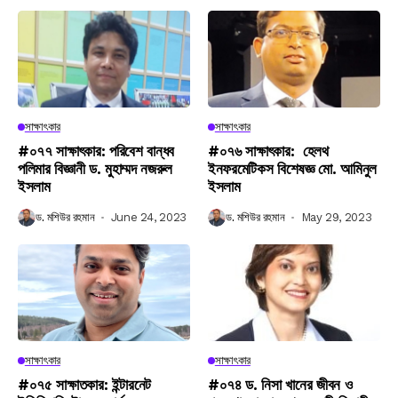
সাক্ষাৎকার
সাক্ষাৎকার
#০৭৭ সাক্ষাৎকার: পরিবেশ বান্ধব
#০৭৬ সাক্ষাৎকার: হেলথ
পলিমার বিজ্ঞানী ড. মুহাম্মদ নজরুল
ইনফরমেটিকস বিশেষজ্ঞ মো. আমিনুল
ইসলাম
ইসলাম
ড. মশিউর রহমান
June 24, 2023
ড. মশিউর রহমান
May 29, 2023
সাক্ষাৎকার
সাক্ষাৎকার
#০৭৫ সাক্ষাতকার: ইন্টারনেট
#০৭৪ ড. নিসা খানের জীবন ও