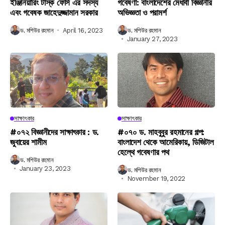
ইঞ্জিনিয়ারিং টাস্ক ফোর্স এর সদস্য
গবেষণা: বাংলাদেশের মেধাবী বিজ্ঞানীর
এবং গবেষক জাহেদুজ্জামান সরকার
অভিজ্ঞতা ও পরামর্শ
ড. মশিউর রহমান
April 16, 2023
ড. মশিউর রহমান
January 27, 2023
সাক্ষাৎকার
সাক্ষাৎকার
#০৭২ বিজ্ঞানীদের সাক্ষাৎকার : ড.
#০৭০ ড. মাহবুবুর রহমানের গল্প:
জুবায়ের শামীম
বাংলাদেশ থেকে আমেরিকায়, ডিজিটাল
হেল্থে গবেষণার পথ
ড. মশিউর রহমান
January 23, 2023
ড. মশিউর রহমান
November 19, 2022