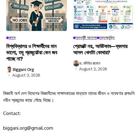
কলাম
অন্তর্দৃষ্টি আলাপন
তথ্যপ্রযুক্তি
বিশ্ববিদ্যালয় ও শিক্ষার্থীদের মান
প্রোডাক্ট নয়, আউটকাম—ব্যবসার
ভালো, তবু গ্রাজুয়েটরা কেন জব
আসল খেলাটা কোথায়?
পাচ্ছে না?
ড. মশিউর রহমান
August 2, 2026
Biggani Org
August 3, 2026
বিজ্ঞানী অর্গ দেশ বিদেশের বিজ্ঞানীদের সাক্ষাৎকারের মাধ্যমে তাদের জীবন ও গবেষণার গল্পগুলি
নবীন প্রজন্মের কাছে পৌছে দিচ্ছে।
Contact:
biggani.org@gmail.com