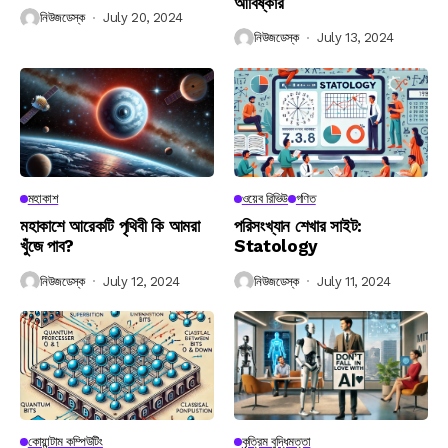
আবিষ্কার
নিউজডেস্ক
July 20, 2024
নিউজডেস্ক
July 13, 2024
মহাকাশ
ওয়েব রিভিউ
গণিত
মহাকাশে আরেকটি পৃথিবী কি আমরা
পরিসংখ্যান শেখার সাইট:
খুঁজে পাব?
Statology
নিউজডেস্ক
July 12, 2024
নিউজডেস্ক
July 11, 2024
কোয়ান্টাম কম্পিউটিং
কৃত্রিম বুদ্ধিমত্তা