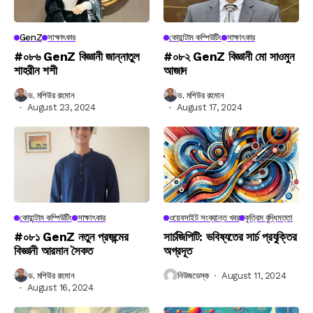
GenZ
সাক্ষাৎকার
কোয়ান্টাম কম্পিউটিং
সাক্ষাৎকার
#০৮৬ GenZ বিজ্ঞানী জান্নাতুল
#০৮২ GenZ বিজ্ঞানী মো সাওমুন
শাহরীন শশী
আজাদ
ড. মশিউর রহমান
ড. মশিউর রহমান
August 23, 2024
August 17, 2024
কোয়ান্টাম কম্পিউটিং
সাক্ষাৎকার
ওয়েবসাইট সংক্রান্ত খবর
কৃত্রিম বুদ্ধিমত্তা
#০৮১ GenZ নতুন প্রজন্মের
সার্চজিপিটি: ভবিষ্যতের সার্চ প্রযুক্তির
বিজ্ঞানী আরমান সৈকত
অগ্রদূত
ড. মশিউর রহমান
নিউজডেস্ক
August 11, 2024
August 16, 2024