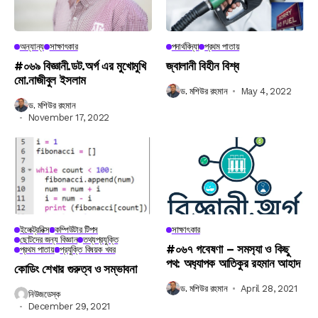
অন্যান্য
সাক্ষাৎকার
পদার্থবিদ্যা
প্রথম পাতায়
#০৬৯ বিজ্ঞানী.ডট.অর্গ এর মুখোমুখি
জ্বালানী বিহীন বিশ্ব
মো.নাজীবুল ইসলাম
ড. মশিউর রহমান
May 4, 2022
ড. মশিউর রহমান
November 17, 2022
ইলেক্ট্রনিক্স
কম্পিউটার টিপস
সাক্ষাৎকার
ছোটদের জন্য বিজ্ঞান
তথ্যপ্রযুক্তি
#০৬৭ গবেষণা – সমস‍্যা ও কিছু
প্রথম পাতায়
প্রযুক্তি বিষয়ক খবর
পথ: অধ‍্যাপক আতিকুর রহমান আহাদ
কোডিং শেখার গুরুত্ব ও সম্ভাবনা
ড. মশিউর রহমান
April 28, 2021
নিউজডেস্ক
December 29, 2021