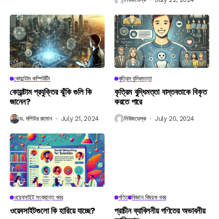
কোয়ান্টাম কম্পিউটিং
কৃত্রিম বুদ্ধিমত্তা
কোয়ান্টাম প্রযুক্তির ঝুঁকি গুলি কি
কৃত্রিম বুদ্ধিমত্তা বাস্তবতাকে বিকৃত
জানেন?
করতে পারে
ড. মশিউর রহমান
July 21, 2024
নিউজডেস্ক
July 20, 2024
ওয়েবসাইট সংক্রান্ত খবর
গণিত
বিজ্ঞান বিষয়ক খবর
ওয়েবসাইটগুলো কি হারিয়ে যাচ্ছে?
প্রাচীন ব্যাবিলনীয় গণিতের অভাবনীয়