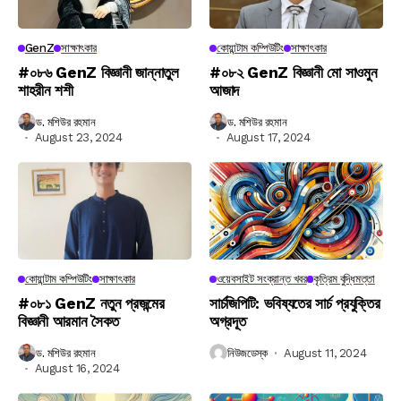
GenZ
সাক্ষাৎকার
কোয়ান্টাম কম্পিউটিং
সাক্ষাৎকার
#০৮৬ GenZ বিজ্ঞানী জান্নাতুল
#০৮২ GenZ বিজ্ঞানী মো সাওমুন
শাহরীন শশী
আজাদ
ড. মশিউর রহমান
ড. মশিউর রহমান
August 23, 2024
August 17, 2024
কোয়ান্টাম কম্পিউটিং
সাক্ষাৎকার
ওয়েবসাইট সংক্রান্ত খবর
কৃত্রিম বুদ্ধিমত্তা
#০৮১ GenZ নতুন প্রজন্মের
সার্চজিপিটি: ভবিষ্যতের সার্চ প্রযুক্তির
বিজ্ঞানী আরমান সৈকত
অগ্রদূত
ড. মশিউর রহমান
নিউজডেস্ক
August 11, 2024
August 16, 2024