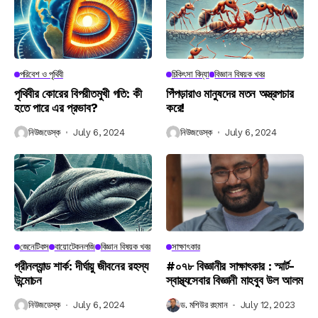
পরিবেশ ও পৃথিবী
চিকিৎসা বিদ্যা
বিজ্ঞান বিষয়ক খবর
পৃথিবীর কোরের বিপরীতমুখী গতি: কী
পিঁপড়ারাও মানুষদের মতন অস্ত্রপচার
হতে পারে এর প্রভাব?
করে!
নিউজডেস্ক
July 6, 2024
নিউজডেস্ক
July 6, 2024
জেনেটিকস
বায়োটেকনলজি
বিজ্ঞান বিষয়ক খবর
সাক্ষাৎকার
গ্রীনল্যান্ড শার্ক: দীর্ঘায়ু জীবনের রহস্য
#০৭৮ বিজ্ঞানীর সাক্ষাৎকার : স্মার্ট-
উন্মোচন
স্বাস্থ্যসেবার বিজ্ঞানী মাহবুব উল আলম
নিউজডেস্ক
July 6, 2024
ড. মশিউর রহমান
July 12, 2023