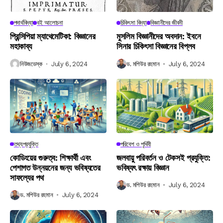
পদার্থবিদ্যা
বই আলোচনা
চিকিৎসা বিদ্যা
বিজ্ঞানীদের জীবনী
প্রিন্সিপিয়া ম্যাথেমেটিকা: বিজ্ঞানের
মুসলিম বিজ্ঞানীদের অবদান: ইবনে
মহাকাব্য
সিনার চিকিৎসা বিজ্ঞানের বিপ্লব
নিউজডেস্ক
July 6, 2024
ড. মশিউর রহমান
July 6, 2024
তথ্যপ্রযুক্তি
পরিবেশ ও পৃথিবী
কোডিংয়ের গুরুত্ব: শিক্ষার্থী এবং
জলবায়ু পরিবর্তন ও টেকসই প্রযুক্তি:
পেশাগত উন্নয়নের জন্য ভবিষ্যতের
ভবিষ্যৎ রক্ষায় বিজ্ঞান
সাফল্যের পথ
ড. মশিউর রহমান
July 6, 2024
ড. মশিউর রহমান
July 6, 2024