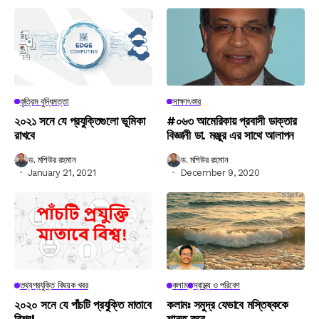
কৃত্রিম বুদ্ধিমত্তা
সাক্ষাৎকার
২০২১ সনে যে প্রযুক্তিগুলো ভূমিকা
#০৬৩ আমেরিকায় প্রবাসী ডাক্তার
রাখবে
বিজ্ঞানী ডা. মঞ্জুর এর সাথে আলাপন
ড. মশিউর রহমান
ড. মশিউর রহমান
January 21, 2021
December 9, 2020
তথ্যপ্রযুক্তি বিষয়ক খবর
কলাম
স্বাস্থ্য ও পরিবেশ
২০২০ সনে যে পাঁচটি প্রযুক্তি মাতাবে
কলামঃ সমুদ্র যেভাবে মস্তিষ্ককে
বিশ্ব!
শান্ত করে