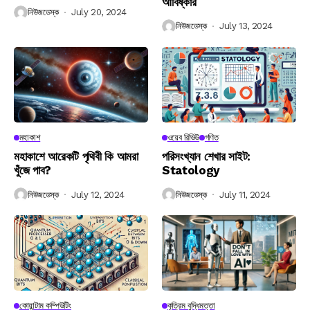
আবিষ্কার
নিউজডেস্ক
July 20, 2024
নিউজডেস্ক
July 13, 2024
মহাকাশ
ওয়েব রিভিউ
গণিত
মহাকাশে আরেকটি পৃথিবী কি আমরা
পরিসংখ্যান শেখার সাইট:
খুঁজে পাব?
Statology
নিউজডেস্ক
July 12, 2024
নিউজডেস্ক
July 11, 2024
কোয়ান্টাম কম্পিউটিং
কৃত্রিম বুদ্ধিমত্তা