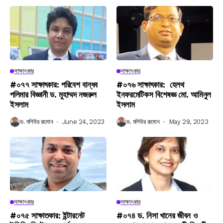
সাক্ষাৎকার
সাক্ষাৎকার
#০৭৭ সাক্ষাৎকার: পরিবেশ বান্ধব
#০৭৬ সাক্ষাৎকার: হেলথ
পলিমার বিজ্ঞানী ড. মুহাম্মদ নজরুল
ইনফরমেটিকস বিশেষজ্ঞ মো. আমিনুল
ইসলাম
ইসলাম
ড. মশিউর রহমান
June 24, 2023
ড. মশিউর রহমান
May 29, 2023
সাক্ষাৎকার
সাক্ষাৎকার
#০৭৫ সাক্ষাতকার: ইন্টারনেট
#০৭৪ ড. নিসা খানের জীবন ও