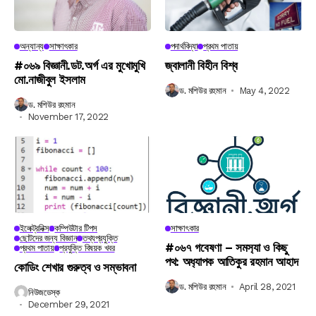
অন্যান্য
সাক্ষাৎকার
পদার্থবিদ্যা
প্রথম পাতায়
#০৬৯ বিজ্ঞানী.ডট.অর্গ এর মুখোমুখি
জ্বালানী বিহীন বিশ্ব
মো.নাজীবুল ইসলাম
ড. মশিউর রহমান
May 4, 2022
ড. মশিউর রহমান
November 17, 2022
ইলেক্ট্রনিক্স
কম্পিউটার টিপস
সাক্ষাৎকার
ছোটদের জন্য বিজ্ঞান
তথ্যপ্রযুক্তি
#০৬৭ গবেষণা – সমস‍্যা ও কিছু
প্রথম পাতায়
প্রযুক্তি বিষয়ক খবর
পথ: অধ‍্যাপক আতিকুর রহমান আহাদ
কোডিং শেখার গুরুত্ব ও সম্ভাবনা
ড. মশিউর রহমান
April 28, 2021
নিউজডেস্ক
December 29, 2021