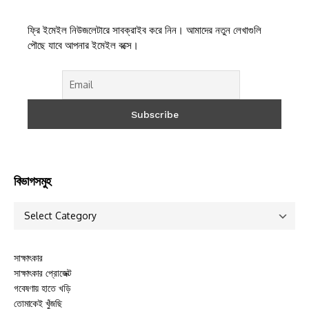
ফ্রি ইমেইল নিউজলেটারে সাবক্রাইব করে নিন। আমাদের নতুন লেখাগুলি
পৌছে যাবে আপনার ইমেইল বক্সে।
বিভাগসমুহ
সাক্ষাৎকার
সাক্ষাৎকার প্রোজেক্ট
গবেষণায় হাতে খড়ি
তোমাকেই খুঁজছি