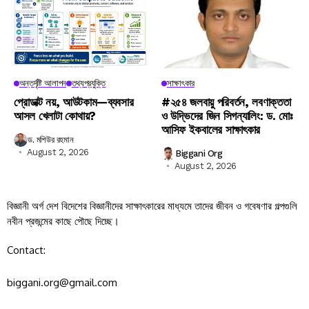
অন্তর্দৃষ্টি আলাপন
তথ্যপ্রযুক্তি
সাক্ষাৎকার
প্রোডাক্ট নয়, আউটকাম—ব্যবসার
#২৫৪ জলবায়ু পরিবর্তন, লবণাক্ততা
আসল খেলাটা কোথায়?
ও উদ্ভিদের জিন সিগন্যালিং: ড. মোঃ
আসিফ ইকবালের সাক্ষাৎকার
ড. মশিউর রহমান
August 2, 2026
Biggani Org
August 2, 2026
বিজ্ঞানী অর্গ দেশ বিদেশের বিজ্ঞানীদের সাক্ষাৎকারের মাধ্যমে তাদের জীবন ও গবেষণার গল্পগুলি
নবীন প্রজন্মের কাছে পৌছে দিচ্ছে।
Contact:
biggani.org@gmail.com