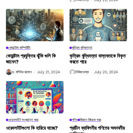
কোয়ান্টাম কম্পিউটিং
কৃত্রিম বুদ্ধিমত্তা
কোয়ান্টাম প্রযুক্তির ঝুঁকি গুলি কি
কৃত্রিম বুদ্ধিমত্তা বাস্তবতাকে বিকৃত
জানেন?
করতে পারে
ড. মশিউর রহমান
July 21, 2024
নিউজডেস্ক
July 20, 2024
ওয়েবসাইট সংক্রান্ত খবর
গণিত
বিজ্ঞান বিষয়ক খবর
ওয়েবসাইটগুলো কি হারিয়ে যাচ্ছে?
প্রাচীন ব্যাবিলনীয় গণিতের অভাবনীয়