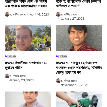
ইঞ্জিনিয়ারিং টাস্ক ফোর্স এর সদস্য
গবেষণা: বাংলাদেশের মেধাবী বিজ্ঞানীর
এবং গবেষক জাহেদুজ্জামান সরকার
অভিজ্ঞতা ও পরামর্শ
ড. মশিউর রহমান
April 16, 2023
ড. মশিউর রহমান
January 27, 2023
সাক্ষাৎকার
সাক্ষাৎকার
#০৭২ বিজ্ঞানীদের সাক্ষাৎকার : ড.
#০৭০ ড. মাহবুবুর রহমানের গল্প:
জুবায়ের শামীম
বাংলাদেশ থেকে আমেরিকায়, ডিজিটাল
হেল্থে গবেষণার পথ
ড. মশিউর রহমান
January 23, 2023
ড. মশিউর রহমান
November 19, 2022