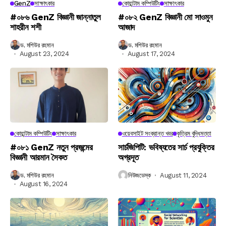
GenZ
সাক্ষাৎকার
কোয়ান্টাম কম্পিউটিং
সাক্ষাৎকার
#০৮৬ GenZ বিজ্ঞানী জান্নাতুল
#০৮২ GenZ বিজ্ঞানী মো সাওমুন
শাহরীন শশী
আজাদ
ড. মশিউর রহমান
ড. মশিউর রহমান
August 23, 2024
August 17, 2024
কোয়ান্টাম কম্পিউটিং
সাক্ষাৎকার
ওয়েবসাইট সংক্রান্ত খবর
কৃত্রিম বুদ্ধিমত্তা
#০৮১ GenZ নতুন প্রজন্মের
সার্চজিপিটি: ভবিষ্যতের সার্চ প্রযুক্তির
বিজ্ঞানী আরমান সৈকত
অগ্রদূত
ড. মশিউর রহমান
নিউজডেস্ক
August 11, 2024
August 16, 2024