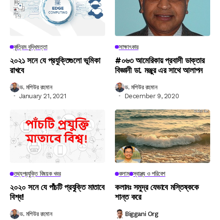
কৃত্রিম বুদ্ধিমত্তা
সাক্ষাৎকার
২০২১ সনে যে প্রযুক্তিগুলো ভূমিকা
#০৬৩ আমেরিকায় প্রবাসী ডাক্তার
রাখবে
বিজ্ঞানী ডা. মঞ্জুর এর সাথে আলাপন
ড. মশিউর রহমান
ড. মশিউর রহমান
January 21, 2021
December 9, 2020
তথ্যপ্রযুক্তি বিষয়ক খবর
কলাম
স্বাস্থ্য ও পরিবেশ
২০২০ সনে যে পাঁচটি প্রযুক্তি মাতাবে
কলামঃ সমুদ্র যেভাবে মস্তিষ্ককে
বিশ্ব!
শান্ত করে
ড. মশিউর রহমান
Biggani Org