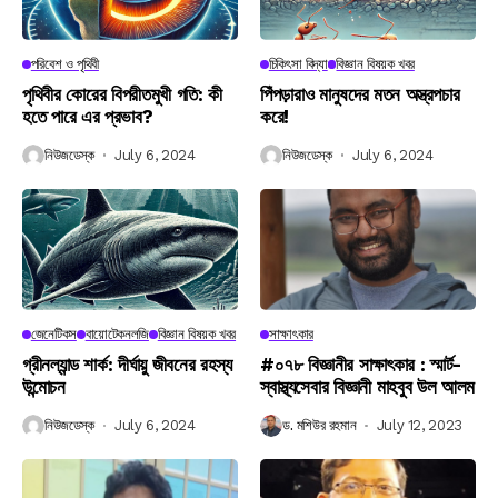
পরিবেশ ও পৃথিবী
চিকিৎসা বিদ্যা
বিজ্ঞান বিষয়ক খবর
পৃথিবীর কোরের বিপরীতমুখী গতি: কী
পিঁপড়ারাও মানুষদের মতন অস্ত্রপচার
হতে পারে এর প্রভাব?
করে!
নিউজডেস্ক
July 6, 2024
নিউজডেস্ক
July 6, 2024
জেনেটিকস
বায়োটেকনলজি
বিজ্ঞান বিষয়ক খবর
সাক্ষাৎকার
গ্রীনল্যান্ড শার্ক: দীর্ঘায়ু জীবনের রহস্য
#০৭৮ বিজ্ঞানীর সাক্ষাৎকার : স্মার্ট-
উন্মোচন
স্বাস্থ্যসেবার বিজ্ঞানী মাহবুব উল আলম
নিউজডেস্ক
July 6, 2024
ড. মশিউর রহমান
July 12, 2023