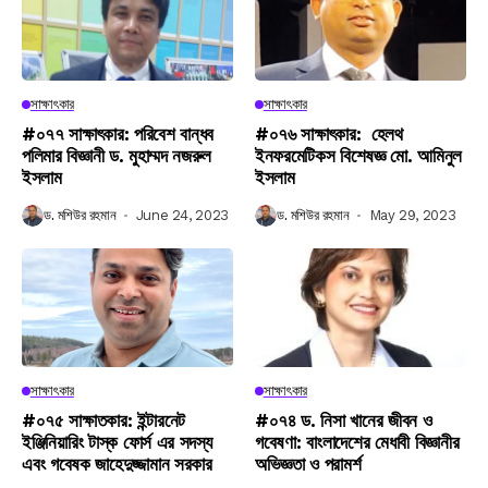
সাক্ষাৎকার
সাক্ষাৎকার
#০৭৭ সাক্ষাৎকার: পরিবেশ বান্ধব
#০৭৬ সাক্ষাৎকার: হেলথ
পলিমার বিজ্ঞানী ড. মুহাম্মদ নজরুল
ইনফরমেটিকস বিশেষজ্ঞ মো. আমিনুল
ইসলাম
ইসলাম
ড. মশিউর রহমান
June 24, 2023
ড. মশিউর রহমান
May 29, 2023
সাক্ষাৎকার
সাক্ষাৎকার
#০৭৫ সাক্ষাতকার: ইন্টারনেট
#০৭৪ ড. নিসা খানের জীবন ও
ইঞ্জিনিয়ারিং টাস্ক ফোর্স এর সদস্য
গবেষণা: বাংলাদেশের মেধাবী বিজ্ঞানীর
এবং গবেষক জাহেদুজ্জামান সরকার
অভিজ্ঞতা ও পরামর্শ