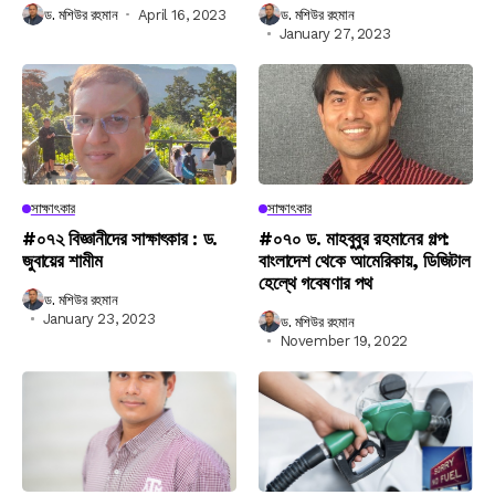
ড. মশিউর রহমান
April 16, 2023
ড. মশিউর রহমান
January 27, 2023
সাক্ষাৎকার
সাক্ষাৎকার
#০৭২ বিজ্ঞানীদের সাক্ষাৎকার : ড.
#০৭০ ড. মাহবুবুর রহমানের গল্প:
জুবায়ের শামীম
বাংলাদেশ থেকে আমেরিকায়, ডিজিটাল
হেল্থে গবেষণার পথ
ড. মশিউর রহমান
January 23, 2023
ড. মশিউর রহমান
November 19, 2022