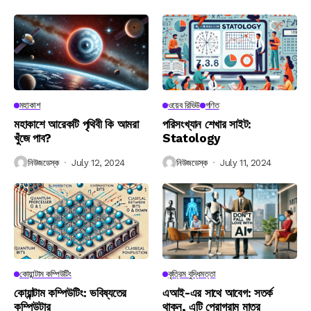
মহাকাশ
ওয়েব রিভিউ
গণিত
মহাকাশে আরেকটি পৃথিবী কি আমরা
পরিসংখ্যান শেখার সাইট:
খুঁজে পাব?
Statology
নিউজডেস্ক
July 12, 2024
নিউজডেস্ক
July 11, 2024
কোয়ান্টাম কম্পিউটিং
কৃত্রিম বুদ্ধিমত্তা
কোয়ান্টাম কম্পিউটিং: ভবিষ্যতের
এআই-এর সাথে আবেগ: সতর্ক
কম্পিউটার
থাকুন, এটি প্রোগ্রাম মাত্র