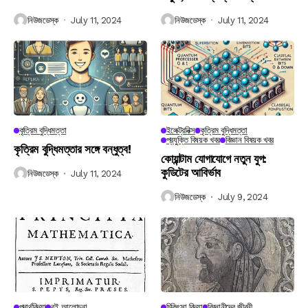
নিউজডেস্ক
July 11, 2024
নিউজডেস্ক
July 11, 2024
কৃত্রিম বুদ্ধিমত্তা
ইলেক্ট্রনিক্স
কৃত্রিম বুদ্ধিমত্তা
প্রযুক্তি বিষয়ক খবর
বিজ্ঞান বিষয়ক খবর
কৃত্রিম বুদ্ধিমত্তার সঙ্গে বন্ধুত্ব!
কোয়ান্টাম যোগাযোগে নতুন যুগ:
কুডিটের আবির্ভাব
নিউজডেস্ক
July 11, 2024
নিউজডেস্ক
July 9, 2024
পদার্থবিদ্যা
বই আলোচনা
চিকিৎসা বিদ্যা
বিজ্ঞানীদের জীবনী