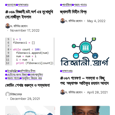
অন্যান্য
সাক্ষাৎকার
পদার্থবিদ্যা
প্রথম পাতায়
#০৬৯ বিজ্ঞানী.ডট.অর্গ এর মুখোমুখি
জ্বালানী বিহীন বিশ্ব
মো.নাজীবুল ইসলাম
ড. মশিউর রহমান
May 4, 2022
ড. মশিউর রহমান
November 17, 2022
ইলেক্ট্রনিক্স
কম্পিউটার টিপস
সাক্ষাৎকার
ছোটদের জন্য বিজ্ঞান
তথ্যপ্রযুক্তি
#০৬৭ গবেষণা – সমস‍্যা ও কিছু
প্রথম পাতায়
প্রযুক্তি বিষয়ক খবর
পথ: অধ‍্যাপক আতিকুর রহমান আহাদ
কোডিং শেখার গুরুত্ব ও সম্ভাবনা
ড. মশিউর রহমান
April 28, 2021
নিউজডেস্ক
December 29, 2021