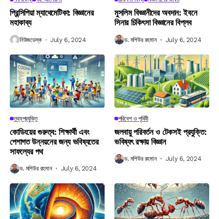
প্রিন্সিপিয়া ম্যাথেমেটিকা: বিজ্ঞানের
মুসলিম বিজ্ঞানীদের অবদান: ইবনে
মহাকাব্য
সিনার চিকিৎসা বিজ্ঞানের বিপ্লব
নিউজডেস্ক
July 6, 2024
ড. মশিউর রহমান
July 6, 2024
তথ্যপ্রযুক্তি
পরিবেশ ও পৃথিবী
কোডিংয়ের গুরুত্ব: শিক্ষার্থী এবং
জলবায়ু পরিবর্তন ও টেকসই প্রযুক্তি:
পেশাগত উন্নয়নের জন্য ভবিষ্যতের
ভবিষ্যৎ রক্ষায় বিজ্ঞান
সাফল্যের পথ
ড. মশিউর রহমান
July 6, 2024
ড. মশিউর রহমান
July 6, 2024