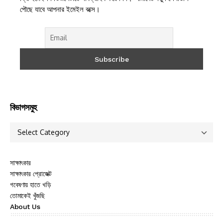
পৌছে যাবে আপনার ইমেইল বক্সে।
বিভাগসমুহ
সাক্ষাৎকার
সাক্ষাৎকার প্রোজেক্ট
গবেষণায় হাতে খড়ি
তোমাকেই খুঁজছি
About Us