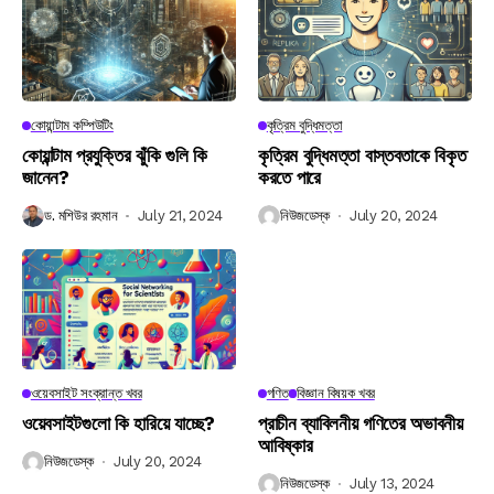
কোয়ান্টাম কম্পিউটিং
কৃত্রিম বুদ্ধিমত্তা
কোয়ান্টাম প্রযুক্তির ঝুঁকি গুলি কি
কৃত্রিম বুদ্ধিমত্তা বাস্তবতাকে বিকৃত
জানেন?
করতে পারে
ড. মশিউর রহমান
July 21, 2024
নিউজডেস্ক
July 20, 2024
ওয়েবসাইট সংক্রান্ত খবর
গণিত
বিজ্ঞান বিষয়ক খবর
ওয়েবসাইটগুলো কি হারিয়ে যাচ্ছে?
প্রাচীন ব্যাবিলনীয় গণিতের অভাবনীয়
আবিষ্কার
নিউজডেস্ক
July 20, 2024
নিউজডেস্ক
July 13, 2024