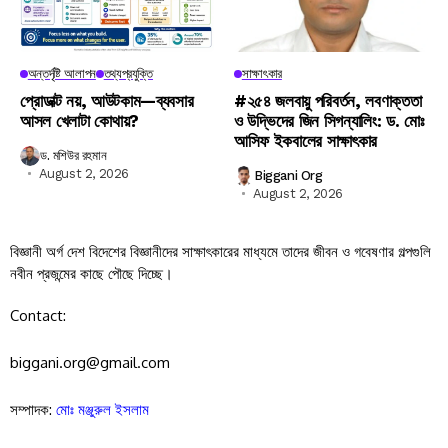
অন্তর্দৃষ্টি আলাপন
তথ্যপ্রযুক্তি
সাক্ষাৎকার
প্রোডাক্ট নয়, আউটকাম—ব্যবসার
#২৫৪ জলবায়ু পরিবর্তন, লবণাক্ততা
আসল খেলাটা কোথায়?
ও উদ্ভিদের জিন সিগন্যালিং: ড. মোঃ
আসিফ ইকবালের সাক্ষাৎকার
ড. মশিউর রহমান
August 2, 2026
Biggani Org
August 2, 2026
বিজ্ঞানী অর্গ দেশ বিদেশের বিজ্ঞানীদের সাক্ষাৎকারের মাধ্যমে তাদের জীবন ও গবেষণার গল্পগুলি
নবীন প্রজন্মের কাছে পৌছে দিচ্ছে।
Contact:
biggani.org@gmail.com
সম্পাদক:
মোঃ মঞ্জুরুল ইসলাম