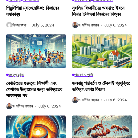
প্রিন্সিপিয়া ম্যাথেমেটিকা: বিজ্ঞানের
মুসলিম বিজ্ঞানীদের অবদান: ইবনে
মহাকাব্য
সিনার চিকিৎসা বিজ্ঞানের বিপ্লব
নিউজডেস্ক
July 6, 2024
ড. মশিউর রহমান
July 6, 2024
তথ্যপ্রযুক্তি
পরিবেশ ও পৃথিবী
কোডিংয়ের গুরুত্ব: শিক্ষার্থী এবং
জলবায়ু পরিবর্তন ও টেকসই প্রযুক্তি:
পেশাগত উন্নয়নের জন্য ভবিষ্যতের
ভবিষ্যৎ রক্ষায় বিজ্ঞান
সাফল্যের পথ
ড. মশিউর রহমান
July 6, 2024
ড. মশিউর রহমান
July 6, 2024