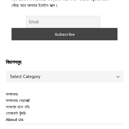
পৌছে যাবে আপনার ইমেইল বক্সে।
বিভাগসমুহ
সাক্ষাৎকার
সাক্ষাৎকার প্রোজেক্ট
গবেষণায় হাতে খড়ি
তোমাকেই খুঁজছি
About Us