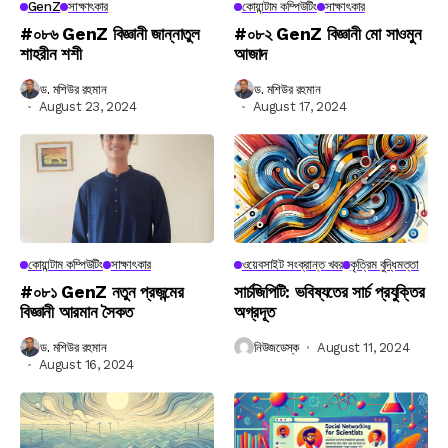
GenZ
সাক্ষাৎকার
কোয়ান্টাম কম্পিউটিং
সাক্ষাৎকার
#০৮৬ GenZ বিজ্ঞানী জান্নাতুল
#০৮২ GenZ বিজ্ঞানী মো সাওমুন
শাহরীন শশী
আজাদ
ড. মশিউর রহমান
ড. মশিউর রহমান
August 23, 2024
August 17, 2024
কোয়ান্টাম কম্পিউটিং
সাক্ষাৎকার
ওয়েবসাইট সংক্রান্ত খবর
কৃত্রিম বুদ্ধিমত্তা
#০৮১ GenZ নতুন প্রজন্মের
সার্চজিপিটি: ভবিষ্যতের সার্চ প্রযুক্তির
বিজ্ঞানী আরমান সৈকত
অগ্রদূত
ড. মশিউর রহমান
নিউজডেস্ক
August 11, 2024
August 16, 2024