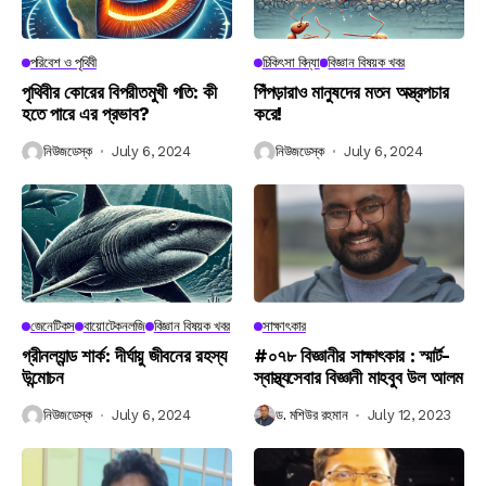
পরিবেশ ও পৃথিবী
চিকিৎসা বিদ্যা
বিজ্ঞান বিষয়ক খবর
পৃথিবীর কোরের বিপরীতমুখী গতি: কী
পিঁপড়ারাও মানুষদের মতন অস্ত্রপচার
হতে পারে এর প্রভাব?
করে!
নিউজডেস্ক
July 6, 2024
নিউজডেস্ক
July 6, 2024
জেনেটিকস
বায়োটেকনলজি
বিজ্ঞান বিষয়ক খবর
সাক্ষাৎকার
গ্রীনল্যান্ড শার্ক: দীর্ঘায়ু জীবনের রহস্য
#০৭৮ বিজ্ঞানীর সাক্ষাৎকার : স্মার্ট-
উন্মোচন
স্বাস্থ্যসেবার বিজ্ঞানী মাহবুব উল আলম
নিউজডেস্ক
July 6, 2024
ড. মশিউর রহমান
July 12, 2023