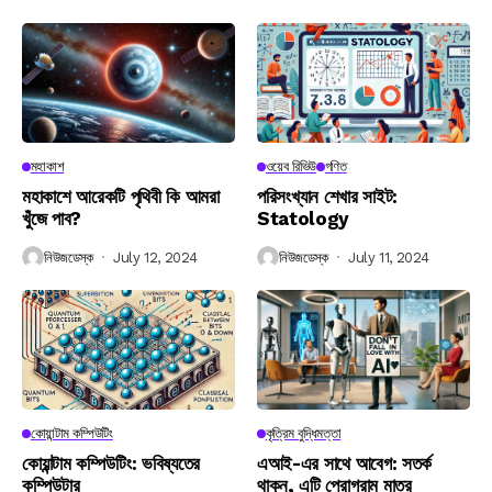
মহাকাশ
ওয়েব রিভিউ
গণিত
মহাকাশে আরেকটি পৃথিবী কি আমরা
পরিসংখ্যান শেখার সাইট:
খুঁজে পাব?
Statology
নিউজডেস্ক
July 12, 2024
নিউজডেস্ক
July 11, 2024
কোয়ান্টাম কম্পিউটিং
কৃত্রিম বুদ্ধিমত্তা
কোয়ান্টাম কম্পিউটিং: ভবিষ্যতের
এআই-এর সাথে আবেগ: সতর্ক
কম্পিউটার
থাকুন, এটি প্রোগ্রাম মাত্র