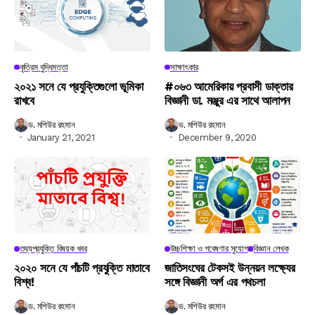
কৃত্রিম বুদ্ধিমত্তা
সাক্ষাৎকার
২০২১ সনে যে প্রযুক্তিগুলো ভূমিকা
#০৬৩ আমেরিকায় প্রবাসী ডাক্তার
রাখবে
বিজ্ঞানী ডা. মঞ্জুর এর সাথে আলাপন
ড. মশিউর রহমান
ড. মশিউর রহমান
January 21, 2021
December 9, 2020
তথ্যপ্রযুক্তি বিষয়ক খবর
উচ্চশিক্ষা ও গবেষণার সুযোগ
বিজ্ঞান লেখক
২০২০ সনে যে পাঁচটি প্রযুক্তি মাতাবে
জাতিসংঘের টেকসই উন্নয়ন লক্ষ্যের
বিশ্ব!
সঙ্গে বিজ্ঞানী অর্গ এর পথচলা
ড. মশিউর রহমান
ড. মশিউর রহমান