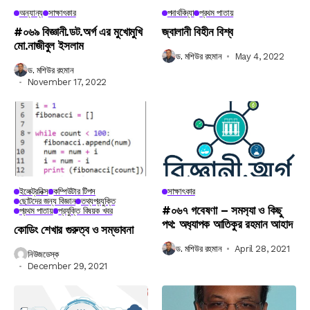
অন্যান্য
সাক্ষাৎকার
পদার্থবিদ্যা
প্রথম পাতায়
#০৬৯ বিজ্ঞানী.ডট.অর্গ এর মুখোমুখি
জ্বালানী বিহীন বিশ্ব
মো.নাজীবুল ইসলাম
ড. মশিউর রহমান
May 4, 2022
ড. মশিউর রহমান
November 17, 2022
ইলেক্ট্রনিক্স
কম্পিউটার টিপস
সাক্ষাৎকার
ছোটদের জন্য বিজ্ঞান
তথ্যপ্রযুক্তি
#০৬৭ গবেষণা – সমস‍্যা ও কিছু
প্রথম পাতায়
প্রযুক্তি বিষয়ক খবর
পথ: অধ‍্যাপক আতিকুর রহমান আহাদ
কোডিং শেখার গুরুত্ব ও সম্ভাবনা
ড. মশিউর রহমান
April 28, 2021
নিউজডেস্ক
December 29, 2021