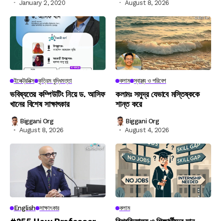
January 2, 2020
August 8, 2026
ইলেক্ট্রনিক্স
কৃত্রিম বুদ্ধিমত্তা
কলাম
স্বাস্থ্য ও পরিবেশ
ভবিষ্যতের কম্পিউটিং নিয়ে ড. আসিফ
কলামঃ সমুদ্র যেভাবে মস্তিষ্ককে
খানের বিশেষ সাক্ষাৎকার
শান্ত করে
Biggani Org
Biggani Org
August 8, 2026
August 4, 2026
English
সাক্ষাৎকার
কলাম