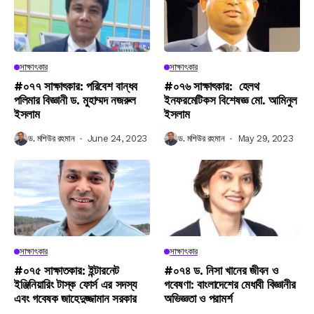
সাক্ষাৎকার
সাক্ষাৎকার
#০৭৭ সাক্ষাৎকার: পরিবেশ বান্ধব
#০৭৬ সাক্ষাৎকার: হেলথ
পলিমার বিজ্ঞানী ড. মুহাম্মদ নজরুল
ইনফরমেটিকস বিশেষজ্ঞ মো. আমিনুল
ইসলাম
ইসলাম
ড. মশিউর রহমান
June 24, 2023
ড. মশিউর রহমান
May 29, 2023
সাক্ষাৎকার
সাক্ষাৎকার
#০৭৫ সাক্ষাতকার: ইন্টারনেট
#০৭৪ ড. নিসা খানের জীবন ও
ইঞ্জিনিয়ারিং টাস্ক ফোর্স এর সদস্য
গবেষণা: বাংলাদেশের মেধাবী বিজ্ঞানীর
এবং গবেষক জাহেদুজ্জামান সরকার
অভিজ্ঞতা ও পরামর্শ