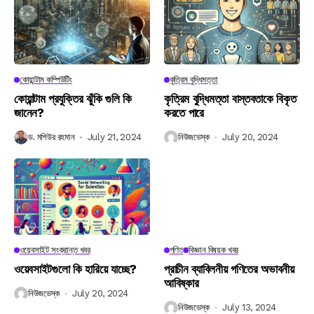
কোয়ান্টাম কম্পিউটিং
কৃত্রিম বুদ্ধিমত্তা
কোয়ান্টাম প্রযুক্তির ঝুঁকি গুলি কি
কৃত্রিম বুদ্ধিমত্তা বাস্তবতাকে বিকৃত
জানেন?
করতে পারে
ড. মশিউর রহমান
July 21, 2024
নিউজডেস্ক
July 20, 2024
ওয়েবসাইট সংক্রান্ত খবর
গণিত
বিজ্ঞান বিষয়ক খবর
ওয়েবসাইটগুলো কি হারিয়ে যাচ্ছে?
প্রাচীন ব্যাবিলনীয় গণিতের অভাবনীয়
আবিষ্কার
নিউজডেস্ক
July 20, 2024
নিউজডেস্ক
July 13, 2024