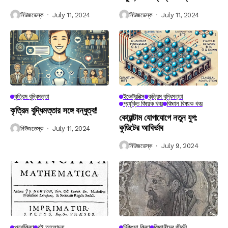
নিউজডেস্ক
July 11, 2024
নিউজডেস্ক
July 11, 2024
কৃত্রিম বুদ্ধিমত্তা
ইলেক্ট্রনিক্স
কৃত্রিম বুদ্ধিমত্তা
প্রযুক্তি বিষয়ক খবর
বিজ্ঞান বিষয়ক খবর
কৃত্রিম বুদ্ধিমত্তার সঙ্গে বন্ধুত্ব!
কোয়ান্টাম যোগাযোগে নতুন যুগ:
কুডিটের আবির্ভাব
নিউজডেস্ক
July 11, 2024
নিউজডেস্ক
July 9, 2024
পদার্থবিদ্যা
বই আলোচনা
চিকিৎসা বিদ্যা
বিজ্ঞানীদের জীবনী